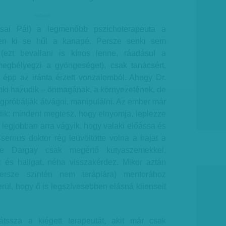
hirdetes
sai Pál) a legmenőbb pszichoterapeuta a
ben ki se hűl a kanapé. Persze senki sem
(ezt bevallani is kínos lenne, ráadásul a
egbélyegzi a gyöngeséget), csak tanácsért,
épp az iránta érzett vonzalomból. Ahogy Dr.
enki hazudik – önmagának, a környezetének, de
gpróbálják átvágni, manipulálni. Az ember már
dik: mindent megtesz, hogy elnyomja, leplezze
 legjobban arra vágyik, hogy valaki előássa és
ernus doktor rég leüvöltötte volna a hajat a
 de Dargay csak megértő kutyaszemekkel,
néz és hallgat, néha visszakérdez. Mikor aztán
rsze szintén nem terápiára) mentorához
erül, hogy ő is legszívesebben elásná klienseit
átssza a kiégett terapeutát, akit már csak