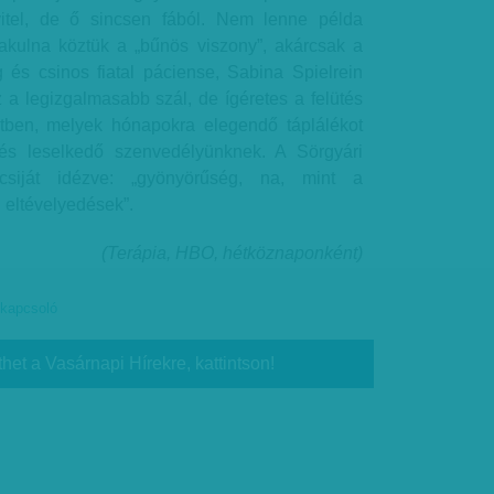
vitel, de ő sincsen fából. Nem lenne példa
lakulna köztük a „bűnös viszony”, akárcsak a
és csinos fiatal páciense, Sabina Spielrein
 a legizgalmasabb szál, de ígéretes a felütés
tben, melyek hónapokra elegendő táplálékot
és leselkedő szenvedélyünknek. A Sörgyári
csiját idézve: „gyönyörűség, na, mint a
eltévelyedések”.
(Terápia, HBO, hétköznaponként)
vkapcsoló
thet a Vasárnapi Hírekre, kattintson!