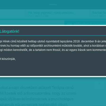
hirdetés
Ha még egyszer nyolcvanéves…
Barbie-h
2018. március 16.
2018. márci
Már előfizethet a Vasárnap
 Látogatónk!
i Hírek című közéleti hetilap utolsó nyomtatott lapszáma 2018. december 8-án jel
hirek.hu honlap ettől az időponttól archívumként működik tovább, ahol a korábban
ókusz
Szerintem
Ízlés
Sport
égi módon kereshetők, de a tartalom nem frissül, és az egyes írások sem kommente
t köszönjük,
: Lélekpornó
jelent a 2012. október 28.-i lapszámban
zhat a napi részekben adagolt Terápia című
t fizettek elő a filmcsatornára, hogy az izraeli
aptációjában beleshessenek a pszichológus
athassák pácienseinek legbelsőbb titkait.