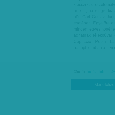
klasszikus érzelemát
nélküli, ha mégis kia
nős Carl Gustav Jung 
esetében. Egyelőre ez
minden egyes történe
adhatnak lélekbúvár 
Capriccio Pepin bá
panoptikumban a nemi 
Címkék:
kultúra
,
kritika
,
tá
Már előfize