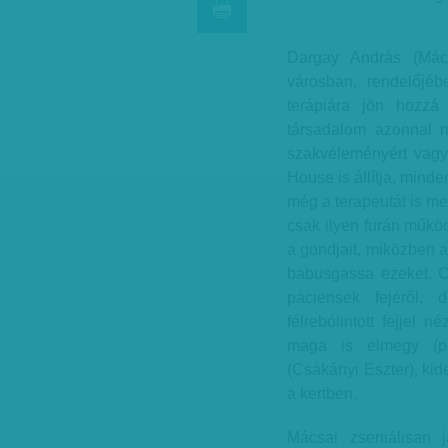
Dargay András (Mác
városban, rendelőjé
terápiára jön hozzá 
társadalom azonnal m
szakvéleményért vagy 
House is állítja, mind
még a terapeutát is me
csak ilyen furán műkö
a gondjait, miközben a
babusgassa ezeket. Cs
páciensek fejéről,
félrebólintott fejjel 
maga is elmegy (pe
(Csákányi Eszter), kid
a kertben.
Mácsai zseniálisan j