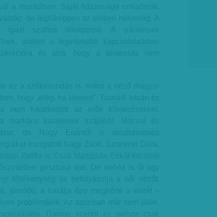
vál a munkában. Saját házassága omladozik,
 válság, de legfőképpen az emberi hülyeség. A
g igazi szaftos lélekpornó. A páciensek
élnek, amiket a legintimebb kapcsolataikban
zkrécióra és arra, hogy a terapeuta nem
ár ez a szókimondás is, mikor a néző magyar
ében, hogy „elég, ha kivered”. Tasnádi István és
ata nem fukarkodott az erős kifejezésekkel,
 a markáns karakterek szájából. Mácsai és
azar, de Nagy Ervintől is rendszeresen
rgiákat mozgatott Nagy Zsolt, Sztarenki Dóra,
zamosi Zsófia is. Csak Marozsán Erikát éreztem
őszintétlen gesztusa volt. De nehéz is őt úgy
nyi féltékenység se befolyásolja a női nézőt.
ű, jómódú, a barátja épp megkérte a kezét –
lyen problémáink. Az azonban már nem játék,
apeutájába. Dargay szerint ez persze csak