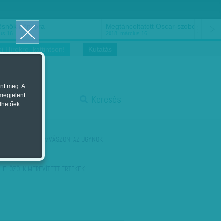
ősnők nőnapra
Megtáncoltatott Oscar-szobor
us 16.
2018. március 16.
i Hírekre, kattintson!
Kutatás
ent meg. A
start
 megjelent
Keresés
lhetőek.
stop
KÖVETKEZŐ:
FILMVÁSZON: AZ ÜGYNÖK
FELTÁMADÁSA
ELŐZŐ:
KIMEREVÍTETT ÉRTÉKEK