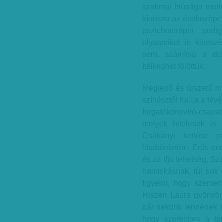
szakmai hiúsága moti
kínozza az életközépi
pszichoterápia pedi
olyasmiket is kibesz
sem, számítva a dis
ítélkezhet fölöttük.
Meglepő és újszerű m
színésztől hallja a tév
forgatókönyvíró-csap
melyek hitelesek is
Csákányi kettőse p
libabőröztem. Erős ene
és az ifjú tehetség, S
hamiskásnak, túl sok 
figyelni, hogy szemer
Hiszen Laura gyönyör
bár nekünk lennének i
hogy szerelmes a ter