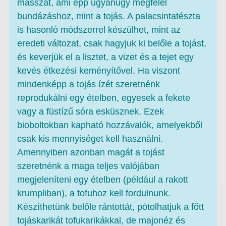
masszát, ami épp ugyanúgy megfelel
bundázáshoz, mint a tojás. A palacsintatészta
is hasonló módszerrel készülhet, mint az
eredeti változat, csak hagyjuk ki belőle a tojást,
és keverjük el a lisztet, a vizet és a tejet egy
kevés étkezési keményítővel. Ha viszont
mindenképp a tojás ízét szeretnénk
reprodukálni egy ételben, egyesek a fekete
vagy a füstízű sóra esküsznek. Ezek
bioboltokban kapható hozzávalók, amelyekből
csak kis mennyiséget kell használni.
Amennyiben azonban magát a tojást
szeretnénk a maga teljes valójában
megjeleníteni egy ételben (például a rakott
krumpliban), a tofuhoz kell fordulnunk.
Készíthetünk belőle rántottát, pótolhatjuk a főtt
tojáskarikát tofukarikákkal, de majonéz és