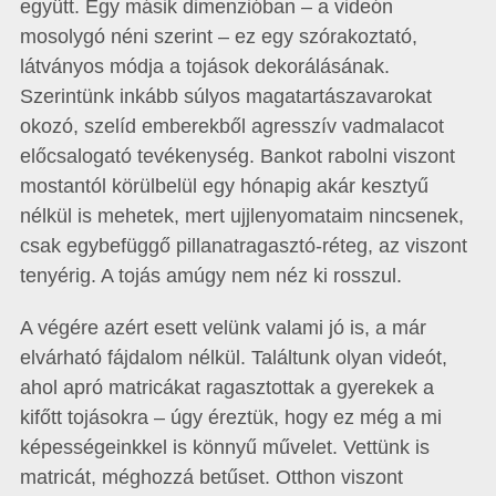
együtt. Egy másik dimenzióban – a videón
mosolygó néni szerint – ez egy szórakoztató,
látványos módja a tojások dekorálásának.
Szerintünk inkább súlyos ma­­gatartászavarokat
okozó, szelíd emberekből agresszív vadmalacot
előcsalogató tevékenység. Bankot rabolni viszont
mostantól körülbelül egy hónapig akár kesztyű
nélkül is mehetek, mert ujjlenyomataim nincsenek,
csak egybefüggő pillanatragasztó-réteg, az viszont
tenyérig. A tojás amúgy nem néz ki rosszul.
A végére azért esett velünk valami jó is, a már
elvárható fájdalom nélkül. Találtunk olyan videót,
ahol apró matricákat ragasztottak a gyerekek a
kifőtt tojásokra – úgy éreztük, hogy ez még a mi
képességeinkkel is könnyű művelet. Vettünk is
matricát, méghozzá betűset. Otthon viszont