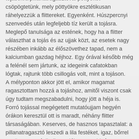
csöpögtetünk, mely pöttyökre esztétikusan
ráhelyezzük a flittereket. Egyen­ként. Húszpercnyi
szenvedés után legfeljebb tíz került a tojásra.
Meglepő tanulsága az estének, hogy ha a flitter
választhat a tojás és az ujjak közt, az esetek nagy
részében inkább az élőszövethez tapad, nem a
kalciumban gazdag héjhoz. Egy órával később még
a felénél sem jártunk, az idegeink cafatokban
lógtak, rajtunk több csillogás volt, mint a tojáson.
A mélyponton akkor jött el, amikor magamat
ragasztottam hozzá a tojáshoz, amitől viszont csak
úgy tudtam megszabadulni, hogy jött a héja is.
Forró tojással megégetett mutatóujjam hegyén
órákon keresztül ott is maradt, néhány flitter
társaságában. Keserves, de hasznos tapasztalat: a
pillanatragasztó leszedi a lila festéket, igaz, bőrrel