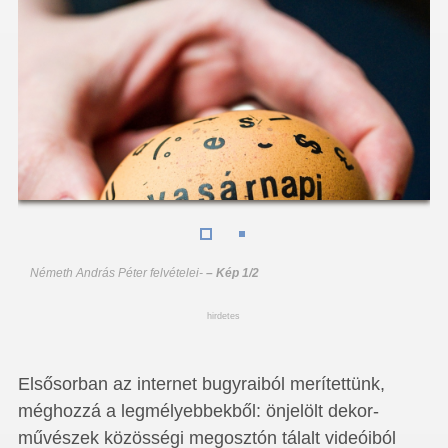
Németh András Péter felvételei
-
– Kép 1/2
hirdetes
Elsősorban az internet bugyraiból merítettünk,
méghozzá a legmélyebbekből: önjelölt de­­kor­
művészek közösségi megosztón tálalt videóiból