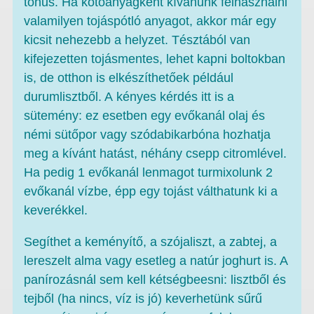
tónus. Ha kötőanyagként kívánunk felhasználni
valamilyen tojáspótló anyagot, akkor már egy
kicsit nehezebb a helyzet. Tésztából van
kifejezetten tojásmentes, lehet kapni boltokban
is, de otthon is elkészíthetőek például
durumlisztből. A kényes kérdés itt is a
sütemény: ez esetben egy evőkanál olaj és
némi sütőpor vagy szódabikarbóna hozhatja
meg a kívánt hatást, néhány csepp citromlével.
Ha pedig 1 evőkanál lenmagot turmixolunk 2
evőkanál vízbe, épp egy tojást válthatunk ki a
keverékkel.
Segíthet a keményítő, a szójaliszt, a zabtej, a
lereszelt alma vagy esetleg a natúr joghurt is. A
panírozásnál sem kell kétségbeesni: lisztből és
tejből (ha nincs, víz is jó) keverhetünk sűrű