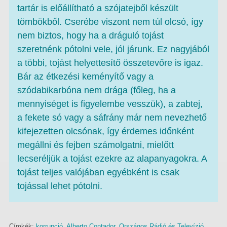
tartár is előállítható a szójatejből készült
tömbökből. Cserébe viszont nem túl olcsó, így
nem biztos, hogy ha a dráguló tojást
szeretnénk pótolni vele, jól járunk. Ez nagyjából
a többi, tojást helyettesítő összetevőre is igaz.
Bár az étkezési keményítő vagy a
szódabikarbóna nem drága (főleg, ha a
mennyiséget is figyelembe vesszük), a zabtej,
a fekete só vagy a sáfrány már nem nevezhető
kifejezetten olcsónak, így érdemes időnként
megállni és fejben számolgatni, mielőtt
lecseréljük a tojást ezekre az alapanyagokra. A
tojást teljes valójában egyébként is csak
tojással lehet pótolni.
Címkék:
korrupció
,
Alberto Contador
,
Országos Rádió és Televízió