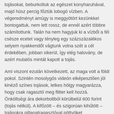
tojásokat, beburkoltuk az egészet konyharuhával,
majd húsz percig főztük lobogó vízben. A
végeredményt amúgy is meggyötört kezünkkel
bontogattuk, nem lett rossz, de ennél azért többre
számítottunk. Talán ha nem hagyjuk ki a vízből a fél
csésze ecetet vagy tényleg egy százszázalékos
selyem nyakkendőt vágtunk volna szét a cél
érdekében, jobban sikerül, így elég halovány, de
azért mutatós mintát kapott a tojás.
Ami viszont ezután következett, az maga volt a földi
pokol. Szintén mosolygós videón elképesztően jól
kinéző színes tojások, lelkes hölgy magyarázza,
hogy csak ragasztó meg flitter kell hozzá.
Önköltségi ára dekorboltból körülbelül 600 forint
(tojás nélkül). A kifőzött – és szigorúan kihűtött –
tojásokra pillanatragasztóval pöttyöket