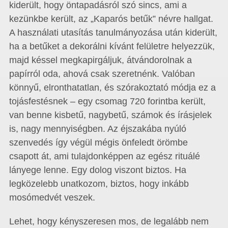
kiderült, hogy öntapadásról szó sincs, ami a
kezünkbe került, az „Kaparós betűk” névre hallgat.
A használati utasítás tanulmányozása után kiderült,
ha a betűket a dekorálni kívánt felületre helyezzük,
majd késsel megkapirgáljuk, átvándorolnak a
papírról oda, ahová csak szeretnénk. Valóban
könnyű, elronthatatlan, és szórakoztató módja ez a
tojásfestésnek – egy csomag 720 forintba került,
van benne kisbetű, nagybetű, számok és írásjelek
is, nagy mennyiségben. Az éjszakába nyúló
szenvedés így végül mégis önfeledt örömbe
csapott át, ami tulajdonképpen az egész rituálé
lányege lenne. Egy dolog viszont biztos. Ha
legközelebb unatkozom, biztos, hogy inkább
mosómedvét veszek.
Lehet, hogy kényszeresen mos, de legalább nem