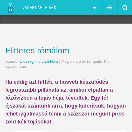
VASÁRNAPI HÍREK
Flitteres rémálom
Szerző:
Diószegi-Horváth Nóra
| Megjelent a 2012. április 07.-i
lapszámban
Ha eddig azt hitték, a húsvéti készülődés
legrosszabb pillanata az, amikor elpattan a
főzővízben a tojás héja, tévedtek. Egy fél
éjszakát szántunk arra, hogy kiderítsük, hogyan
lehet izgalmassá tenni a százszor megunt piros-
zöld-kék tojásokat.