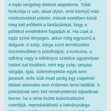
A tojás rengeteg ételünk alapeleme. Több
funkciója is van, akad olyan, amit könnyű más
módszerekkel pótolni, mások esetében kissé
meg kell erőltetni a fantáziánkat, hogy a
pótlékot eredetiként fogadjuk el. Ha csak a
tojás színe lényeges, akkor még egyszerű a
dolgunk. A szép, sárga színt természetes
összetevőkkel is pótolhatjuk: a kurkuma, a
sáfrány vagy a sáfrányos szeklice ugyanolyan
hatást tud kiváltani, mint egy szép, tanyasi
sárgája. Igaz, süteményekbe egyik sem
javasolt, erős ízük miatt pedig egy csipetnél
többet semmibe sem érdemes tenni belőlük. A
piskótának sem kell reménytelenül sápadtnak
lennie, ha a sima lisztet kukoricalisztre
cseréljük, reprodukálható a halványsárga