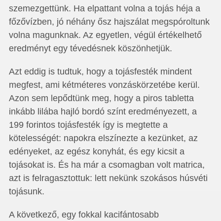
szemezgettünk. Ha elpattant volna a tojás héja a
főzővízben, jó néhány ősz hajszálat megspóroltunk
volna magunknak. Az egyetlen, végül értékelhető
eredményt egy tévedésnek köszönhetjük.
Azt eddig is tudtuk, hogy a tojásfesték mindent
megfest, ami kétméteres vonzáskörzetébe kerül.
Azon sem lepődtünk meg, hogy a piros tabletta
inkább lilába hajló bordó színt eredményezett, a
199 forintos tojásfesték így is megtette a
kötelességét: napokra elszínezte a kezünket, az
edényeket, az egész konyhát, és egy kicsit a
tojásokat is. És ha már a csomagban volt matrica,
azt is felragasztottuk: lett nekünk szokásos húsvéti
tojásunk.
A következő, egy fokkal kacifántosabb