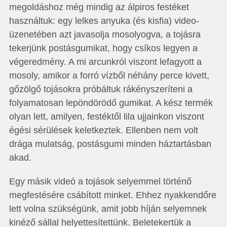
megoldáshoz még mindig az álpiros festéket
használtuk: egy lelkes anyuka (és kisfia) video­
üzenetében azt javasolja mosolyogva, a tojásra
tekerjünk postásgumikat, hogy csíkos legyen a
végeredmény. A mi arcunkról viszont lefagyott a
mosoly, amikor a forró vízből néhány perce kivett,
gőzölgő tojásokra próbáltuk rákény­­­szeríteni a
folyamatosan lepöndörödő gu­­mikat. A kész termék
olyan lett, amilyen, festéktől lila ujjainkon viszont
égési sérülések keletkeztek. Ellenben nem volt
drága mulatság, postásgumi minden háztartásban
akad.
Egy másik videó a tojások selyemmel történő
megfestésére csábított minket. Ehhez nyakkendőre
lett volna szükségünk, amit jobb híján selyemnek
kinéző sállal helyettesítettünk. Beletekertük a