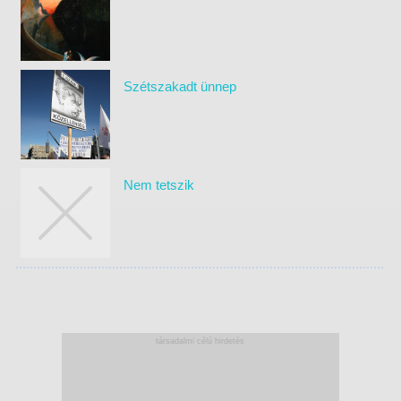
Szétszakadt ünnep
Nem tetszik
társadalmi célú hirdetés