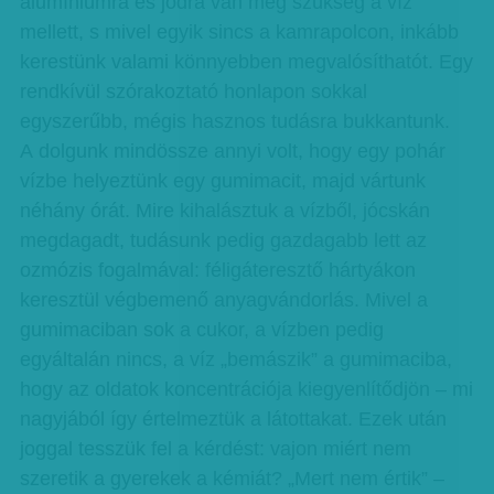
alumíniumra és jódra van még szükség a víz
mellett, s mivel egyik sincs a kamrapolcon, inkább
kerestünk valami könnyebben megvalósíthatót. Egy
rendkívül szórakoztató honlapon sokkal
egyszerűbb, mégis hasznos tudásra bukkantunk.
A dolgunk mindössze annyi volt, hogy egy pohár
vízbe helyeztünk egy gumimacit, majd vártunk
néhány órát. Mire kihalásztuk a vízből, jócskán
megdagadt, tudásunk pedig gazdagabb lett az
ozmózis fogalmával: féligáteresztő hártyákon
keresztül végbemenő anyagvándorlás. Mivel a
gumimaciban sok a cukor, a vízben pedig
egyáltalán nincs, a víz „bemászik” a gumimaciba,
hogy az oldatok koncentrációja kiegyenlítődjön – mi
nagyjából így értelmeztük a látottakat. Ezek után
joggal tesszük fel a kérdést: vajon miért nem
szeretik a gyerekek a kémiát? „Mert nem értik” –