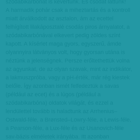
szódabikarbónát is kevertünk. És csodát láttunk!
A harmadik pohár csak a miheztartás és a kontroll
miatt árválkodott az asztalon, ám az ecettel
felhígított lilakáposztalé csodás piros árnyalatot, a
szódabikarbónával elkevert pedig zöldes színt
kapott. A kísérlet maga gyors, egyszerű, ámde
olyannyira látványos volt, hogy gyorsan utána is
néztünk a jelenségnek. Persze erőltethettük volna
az agyunkat, de az olyan szavak, mint az indikátor,
a lakmuszpróba, vagy a pH-érték, már rég kiestek
belőle. Így azonban ismét felfedeztük a savas
(például az ecet) és a lúgos (például a
szódabikarbóna) oldatok világát, és ezzel a
lendülettel tovább is haladtunk az Arrhenius–
Ostwald-féle, a Brønsted–Lowry-féle, a Lewis-féle,
a Pearson-féle, a Lux-féle és az Usanovich-féle
sav-bázis elméletek irányába. Itt azonban