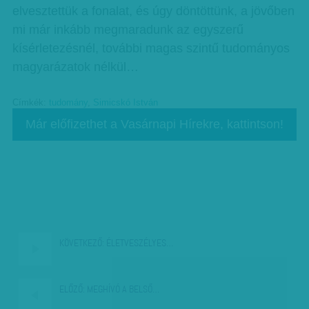
elvesztettük a fonalat, és úgy döntöttünk, a jövőben
mi már inkább megmaradunk az egyszerű
kísérletezésnél, további magas szintű tudományos
magyarázatok nélkül…
Címkék:
tudomány
,
Simicskó István
Már előfizethet a Vasárnapi Hírekre, kattintson!
KÖVETKEZŐ:
ÉLETVESZÉLYES…
ELŐZŐ:
MEGHÍVÓ A BELSŐ…