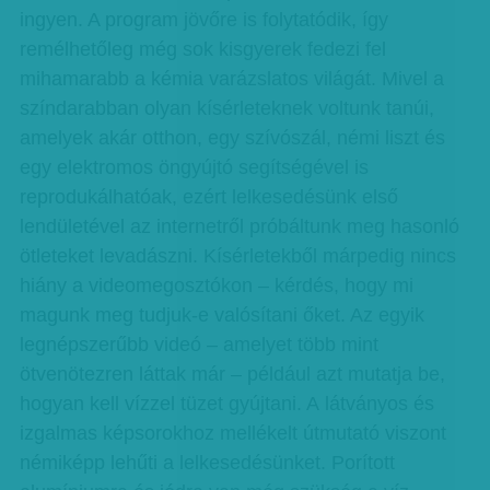
ingyen. A program jövőre is folytatódik, így
remélhetőleg még sok kisgyerek fedezi fel
mihamarabb a kémia varázslatos világát. Mivel a
színdarabban olyan kísérleteknek voltunk tanúi,
amelyek akár otthon, egy szívószál, némi liszt és
egy elektromos öngyújtó segítségével is
reprodukálhatóak, ezért lelkesedésünk első
lendületével az internetről próbáltunk meg hasonló
ötleteket levadászni. Kísérletekből márpedig nincs
hiány a videomegosztókon – kérdés, hogy mi
magunk meg tudjuk-e valósítani őket. Az egyik
legnépszerűbb videó – amelyet több mint
ötvenötezren láttak már – például azt mutatja be,
hogyan kell vízzel tüzet gyújtani. A látványos és
izgalmas képsorokhoz mellékelt útmutató viszont
némiképp lehűti a lelkesedésünket. Porított