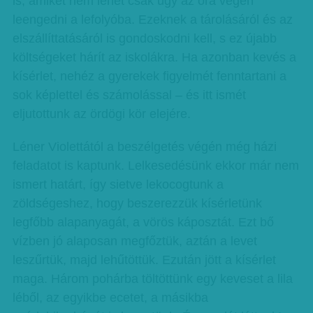
is, amiket nem lehet csak úgy az óra végén
leengedni a lefolyóba. Ezeknek a tárolásáról és az
elszállíttatásáról is gondoskodni kell, s ez újabb
költségeket hárít az iskolákra. Ha azonban kevés a
kísérlet, nehéz a gyerekek figyelmét fenntartani a
sok képlettel és számolással – és itt ismét
eljutottunk az ördögi kör elejére.
Léner Violettától a beszélgetés végén még házi
feladatot is kaptunk. Lelke­sedésünk ekkor már nem
ismert határt, így sietve lekocogtunk a
zöldségeshez, hogy beszerezzük kísérletünk
legfőbb alapanyagát, a vörös káposztát. Ezt bő
vízben jó alaposan megfőztük, aztán a levet
leszűrtük, majd lehűtöttük. Ezután jött a kísérlet
maga. Három pohárba töltöttünk egy keveset a lila
léből, az egyikbe ecetet, a másikba