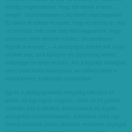
mindig megkérdezem, hogy mit látnak a leves
tetején. Természetesen szép kövér olajcseppeket.
És akkor el tudom mondani, hogy ez bizony az olaj-
víz emulzió, már csak meg kell magyarázni, hogy
pontosan miért történik mindez. De emlékezni
fognak a levesre”. – A pedagógus szerint sok olyan
kísérlet van, amit könnyen és viszonylag kevés
költséggel be lehet mutatni. Ám a legtöbb iskolában
nincs pénz külön laboránsra, aki előkészítené a
kísérletekhez szükséges eszközöket.
Így ez a pedagógusoktól rengeteg időt vesz el,
pláne, ha egy egész csoport – akár 10-15 gyerek –
számára kell a tálcákat, kémcsöveket és egyéb
anyagokat összeszedegetni. Ráadásul azért egy
kémiai laborban bőven akadnak veszélyes anyagok