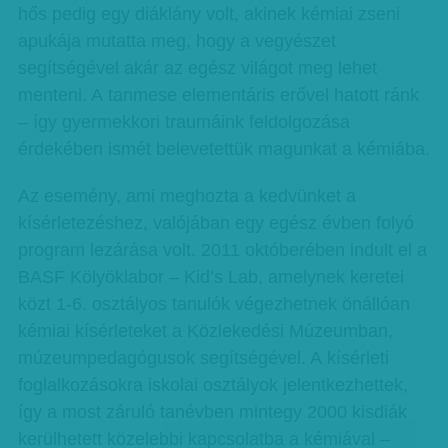
hős pedig egy diáklány volt, akinek kémiai zseni
apukája mutatta meg, hogy a vegyészet
segítségével akár az egész világot meg lehet
menteni. A tanmese elementáris erővel hatott ránk
– így gyermekkori traumáink feldolgozása
érdekében ismét belevetettük magunkat a kémiá­ba.
Az esemény, ami meghozta a kedvünket a
kísérletezéshez, valójában egy egész évben folyó
program lezárása volt. 2011 októberében indult el a
BASF Kölyöklabor – Kid’s Lab, amelynek keretei
közt 1-6. osztályos tanulók végezhetnek önállóan
kémiai kísérleteket a Közlekedési Múzeumban,
múzeumpedagógusok segítségével. A kísérleti
foglalkozásokra iskolai osztályok jelentkezhettek,
így a most záruló tanévben mintegy 2000 kisdiák
kerülhetett közelebbi kapcsolatba a ké­miá­val –