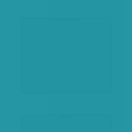
társadalmi célú hirdetés
hirdetés