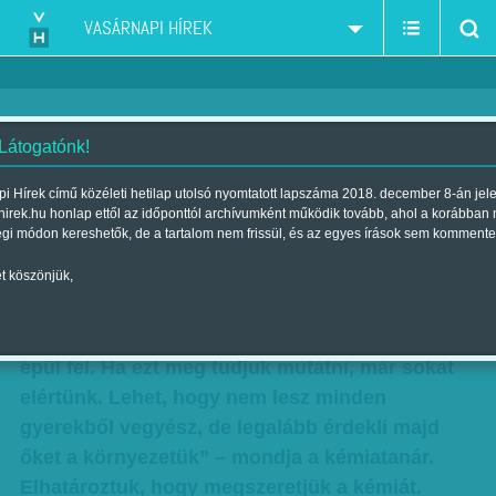
VASÁRNAPI HÍREK
 Látogatónk!
Varázsfiola
i Hírek című közéleti hetilap utolsó nyomtatott lapszáma 2018. december 8-án jel
hirek.hu honlap ettől az időponttól archívumként működik tovább, ahol a korábban
Szerző:
Diószegi-Horváth Nóra
| Megjelent a 2012. június 17.-i
égi módon kereshetők, de a tartalom nem frissül, és az egyes írások sem kommente
lapszámban
t köszönjük,
„Amit felveszünk, amit megeszünk, amit
magunkra kenünk – mind kémiai vegyületekből
épül fel. Ha ezt meg tudjuk mutatni, már sokat
elértünk. Lehet, hogy nem lesz minden
gyerekből vegyész, de legalább érdekli majd
őket a környezetük” – mondja a kémia­tanár.
Elhatároztuk, hogy megszeretjük a kémiát.