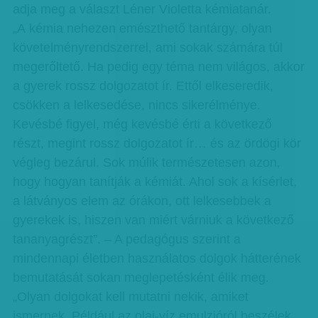
adja meg a választ Léner Violetta kémiatanár.
„A kémia nehezen emészthető tantárgy, olyan
követelményrendszerrel, ami sokak számára túl
megerőltető. Ha pedig egy téma nem világos, akkor
a gyerek rossz dolgozatot ír. Ettől elkeseredik,
csökken a lelkesedése, nincs sikerélménye.
Kevésbé figyel, még kevésbé érti a következő
részt, megint rossz dolgozatot ír… és az ördögi kör
végleg bezárul. Sok múlik természetesen azon,
hogy hogyan tanítják a kémiát. Ahol sok a kísérlet,
a látványos elem az órákon, ott lelkesebbek a
gyerekek is, hiszen van miért várniuk a következő
tananyagrészt”. – A pedagógus szerint a
mindennapi életben használatos dolgok hátterének
bemutatását sokan meglepetésként élik meg.
„Olyan dolgokat kell mutatni nekik, amiket
ismernek. Például az olaj-víz emulzióról beszélek,