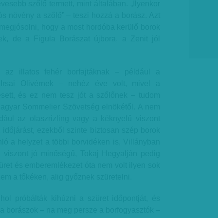
evesebb szőlő termett, mint általában. „Ilyenkor
ós növény a szőlő” – teszi hozzá a borász. Azt
egjósolni, hogy a most hordóba kerülő borok
k, de a Figula Borászat újbora, a Zenit jól
az illatos fehér borfajtáknak – például a
Irsai Olivérnek – nehéz éve volt, mivel a
sett, és ez nem tesz jót a szőlőnek – tudom
 Magyar Sommelier Szövetség elnökétől. A nem
éldául az olaszrizling vagy a kéknyelű viszont
időjárást, ezekből szinte biztosan szép borok
ló a helyzet a többi borvidéken is, Villányban
 viszont jó minőségű, Tokaj Hegyalján pedig
üret és emberemlékezet óta nem volt ilyen sok
em a tőkéken, alig győznek szüretelni.
l próbálták kihúzni a szüret időpontját, és
 a borászok – na meg persze a borfogyasztók –