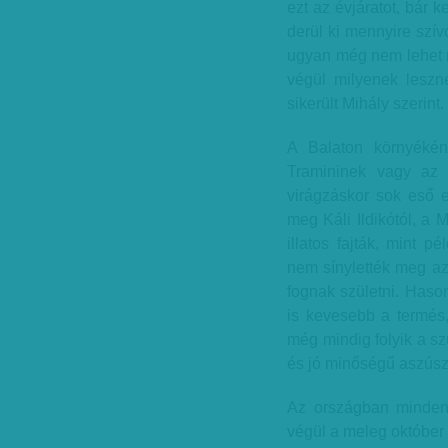
ezt az évjáratot, bár k
derül ki mennyire szív
ugyan még nem lehet m
végül milyenek leszne
sikerült Mihály szerint.
A Balaton környékén 
Tramininek vagy az 
virágzáskor sok eső e
meg Káli Ildikótól, a
illatos fajták, mint p
nem sínylették meg az 
fognak születni. Hason
is kevesebb a termés,
még mindig folyik a sz
és jó minőségű aszúsz
Az országban mindenho
végül a meleg október