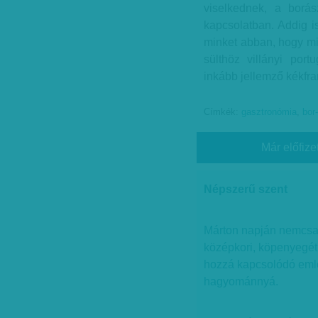
viselkednek, a borás
kapcsolatban. Addig is
minket abban, hogy mi
sülthöz villányi port
inkább jellemző kékfra
Címkék:
gasztronómia
,
bor
Már előfize
Népszerű szent
Márton napján nemcsa
középkori, köpenyegét 
hozzá kapcsolódó emlé
hagyománnyá.