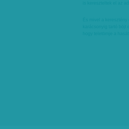
is kereszteltek el az a
És mivel a keresztény
karácsonyig tartó böjt 
hogy teletömje a hasát