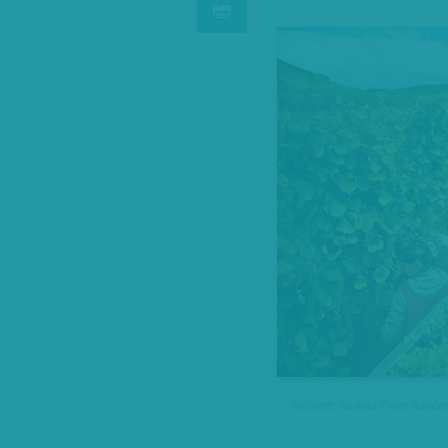
Németh András Péter felvéte