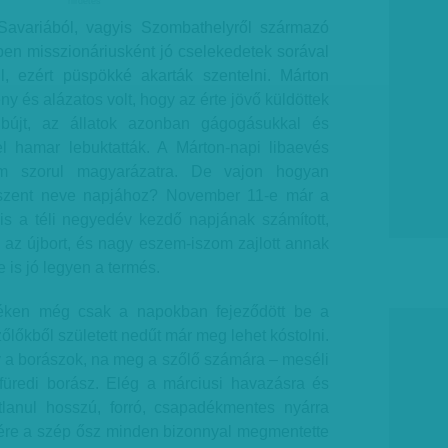
hirdetes
Savariából, vagyis Szombathelyről származó
en misszionáriusként jó cselekedetek sorával
ül, ezért püspökké akarták szentelni. Márton
y és alázatos volt, hogy az érte jövő küldöttek
 bújt, az állatok azonban gágogásukkal és
l hamar lebuktatták. A Márton-napi libaevés
 szorul magyarázatra. De vajon hogyan
 szent neve napjához? November 11-e már a
s a téli negyedév kezdő napjának számított,
 az újbort, és nagy eszem-iszom zajlott annak
 is jó legyen a termés.
déken még csak a napokban fejeződött be a
zőlőkből született nedűt már meg lehet kóstolni.
 a borászok, na meg a szőlő számára – meséli
füredi borász. Elég a márciusi havazásra és
lanul hosszú, forró, csapadékmentes nyárra
ére a szép ősz minden bizonnyal megmentette