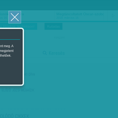
ősnők nőnapra
Megtáncoltatott Oscar-szobor
us 16.
2018. március 16.
i Hírekre, kattintson!
Kutatás
magyar
ent meg. A
start
 megjelent
Keresés
lhetőek.
stop
KÖVETKEZŐ:
JENKI DÍVA
ELŐZŐ:
JÓZSI MEGHÍZIK
OLÓDÓ CIKKEK