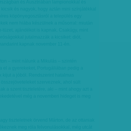
rszágban és Ausztriában lampionokkal és
 kicsik és nagyok, hogy aztán mini színjátékkal
res köpönyegosztásról a település egy
ekek nem hiába készülnek a műsorral: miután
-tüzet, ajándékot is kapnak. Csakúgy, mint
róságokkal jutalmazzák a kicsiket: diót,
mandarint kapnak november 11-én.
on – mint nálunk a Mikulás – szintén
 el a gyerekeket, Portugáliában pedig a
 kijut a jóból. Rendszerint hatalmas
összejöveteleket szerveznek, ahol sült
ak a szent tiszteletére, aki – mint ahogy azt a
elekedetével még a novemberi hideget is meg
gy tiszteletnek örvend Márton, de az ottaniak
ékeznek meg róla felvonulásokkal, még utcát