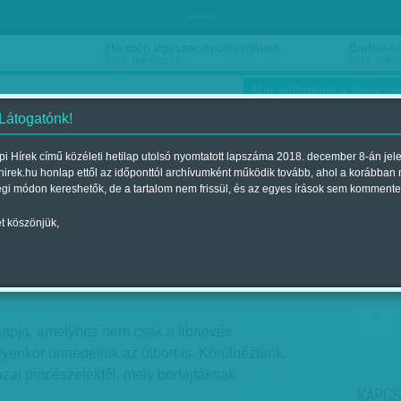
hirdetés
Ha még egyszer nyolcvanéves…
Barbie-h
2018. március 16.
2018. márci
Már előfizethet a Vasárnap
 Látogatónk!
i Hírek című közéleti hetilap utolsó nyomtatott lapszáma 2018. december 8-án jel
hirek.hu honlap ettől az időponttól archívumként működik tovább, ahol a korábban
ókusz
Szerintem
Ízlés
Sport
égi módon kereshetők, de a tartalom nem frissül, és az egyes írások sem kommente
t köszönjük,
hoz
gjelent a 2013. november 10.-i lapszámban
apja, amelyhez nem csak a libaevés
yenkor ünnepeljük az újbort is. Körülnéztünk,
zai pincészetektől, mely borfajtáknak
KAPCS