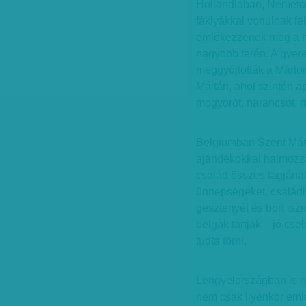
Hollandiában, Németo
fáklyákkal vonulnak fel
emlékezzenek meg a hí
nagyobb terén. A gyer
meggyújtották a Márton
Máltán, ahol szintén ap
mogyorót, narancsot, 
Belgiumban Szent Márt
ajándékokkal halmozza
család összes tagjának
ünnepségeket, családi 
gesztenyét és bort iszn
belgák tartják – jó cs
tudta törni.
Lengyelországban is na
nem csak ilyenkor eml