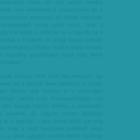
szeptemberi hűvös idő sok helyen hetekre
érését, nem emelkedett a cukortartalom, de a
zerencsére meghozta az áhított napsütést.
szempontjából szinte soha nincs, csak a
ja Káli Ildikó. A szőlőnek az a legjobb, ha a
vastag a hótakaró, és ahogy lassan elolvad,
nedvességhez a tőkéket. Nyáron pedig a kisebb
k napsütés garantálhatja, hogy szép borok
vjáratban.
ának szokása most kezd újra elterjedni, így
kkol elő a könnyű, fiatal nedűkkel. A villányi
ául néhány éve indította el a vörös-újbor
ábban inkább csak Franciaországban volt
 nem kapnak hordós érlelést, a tartályokból
a kerülnek, és nagyon hamar, általában
 el is fogynak” – teszi hozzá Ildikó. Azt még
i, hogy a most leszüretelt szőlőkből végül
nek, a savak ugyanis minden évben máshogy