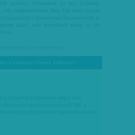
zok azonban bizakodóak az idei évjárattal
, míg megkóstolhatjuk őket, Káli Ildikó kisegít
t fogyasszunk a Márton-napi libalakomához. A
ugiesert ajánl, más borvidékről pedig az ott
nkost.
-borvidék-borászat
,
ünnep-emléknap
thet a Vasárnapi Hírekre, kattintson!
k a magyarok emlékeznek meg a kora
a koldusnak ajándékozó szentről. Sőt, a
künnep legelőször német nyelvterületen vált