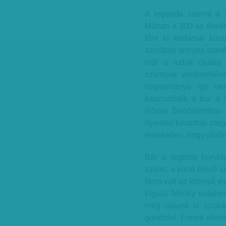
A legenda szerint a 
Márton a 300-as évekb
tűnt ki kortársai köz
azonban annyira szerén
elől a ludak óljába
szárnyuk verdeséséve
hagyománya így nem
kapcsolódik a bor a
Római Birodalomban i
ilyenkor kóstolták meg
érdekében, hogy jövőre
Bár a legtöbb borvi
szüret, a korai érésű s
Nem volt ez könnyű év
Figula Mihály balaton
még nálunk is szokat
gondolni. Ennek ellen