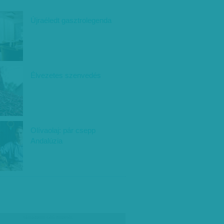
Újraéledt gasztrolegenda
Élvezetes szenvedés
Olívaolaj: pár csepp
Andalúzia
társadalmi célú hirdetés