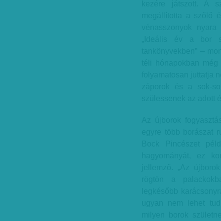
kezére játszott. A 
megállította a szőlő 
vénasszonyok nyara s
„Ideális év a bor 
tankönyvekben” – mond
téli hónapokban még 
folyamatosan juttatja 
záporok és a sok-so
szülessenek az adott é
Az újborok fogyasztás
egyre több borászat ru
Bock Pincészet péld
hagyományát, ez kor
jellemző. „Az újborok
rögtön a palackokb
legkésőbb karácsonyra
ugyan nem lehet tudn
milyen borok szület