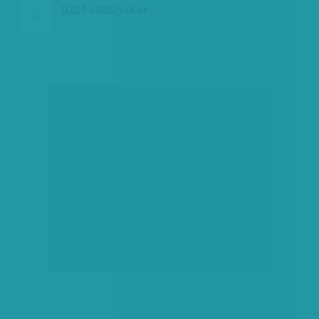
ELŐZŐ:
VÁROSI VARJAK
társadalmi célú hirdetés