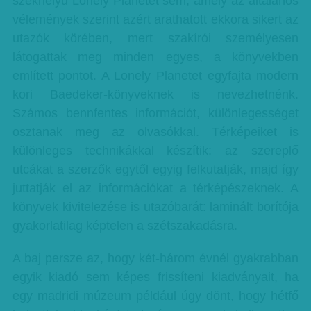
székhelyű Lonely Planetet sem, amely az általános
vélemények szerint azért arathatott ekkora sikert az
utazók körében, mert szakírói személyesen
látogattak meg minden egyes, a könyvekben
említett pontot. A Lonely Planetet egyfajta modern
kori Baedeker-könyveknek is nevezhetnénk.
Számos bennfentes információt, különlegességet
osztanak meg az olvasókkal. Térképeiket is
különleges technikákkal készítik: az szereplő
utcákat a szerzők egytől egyig felkutatják, majd így
juttatják el az információkat a térképészeknek. A
könyvek kivitelezése is utazóbarát: laminált borítója
gyakorlatilag képtelen a szétszakadásra.
A baj persze az, hogy két-három évnél gyakrabban
egyik kiadó sem képes frissíteni kiadványait, ha
egy madridi múzeum például úgy dönt, hogy hétfő