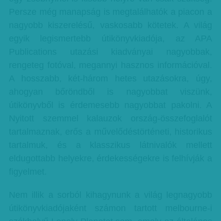
Persze még manapság is megtalálhatók a piacon a
nagyobb kiszerelésű, vaskosabb kötetek. A világ
egyik legismertebb útikönyvkiadója, az APA
Publications utazási kiadványai nagyobbak,
rengeteg fotóval, megannyi hasznos információval.
A hosszabb, két-három hetes utazásokra, úgy,
ahogyan bőröndből is nagyobbat viszünk,
útikönyvből is érdemesebb nagyobbat pakolni. A
Nyitott szemmel kalauzok ország-összefoglalót
tartalmaznak, erős a művelődéstörténeti, historikus
tartalmuk, és a klasszikus látnivalók mellett
eldugottabb helyekre, érdekességekre is felhívják a
figyelmet.
Nem illik a sorból kihagynunk a világ legnagyobb
útikönyvkiadójaként számon tartott melbourne-i