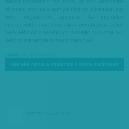
helyett keddenként tart zárva, az sok kellemetlen
pillanatot okozhat a spanyol főváros útikalauzát egy
hete megvásárlók számára. Az internetes
információkban azonban sokan nem bíznak. Lehet,
hogy néha érdemesebb lenne mégis csak azokra a
helyi túravezetőkre bíznunk magunkat.
Címkék:
könyvajánló-recenzió
Már előfizethet a Vasárnapi Hírekre, kattintson!
KÖVETKEZŐ:
FILMVÁSZON: SZÍV…