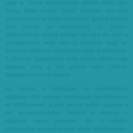
vagy a ’34-es Madeira-kötet értékét több száz
fontra (több tízezer forint) becsülik. Ám mai
szemmel ezek az óriási műgonddal gyártott kötetek
nem tűnnek túl praktikusnak. A modern
útikönyvekhez képest például túl sűrű és apró a
szövegezésük, arról nem is beszélve, hogy az
évtizedek elteltével nehezebbé váltak a példányok.
A 2008-as, Egyiptomról szóló kiadás például egy
téglának tűnik a fele akkora súlyú 1908-as
Egyiptom könyvhöz képest.
Az internet, a táblagépek és okostelefonok
világában már egészen máshogyan gondolkodunk
az útikönyvekről. A piac persze próbál igazodni a
kor követelményeihez, felvenni a versenyt a
világháló olykor pontatlan, ám a hirtelen
változásokat azonnal követni képes természetével.