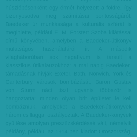
húszlépésenként egy érmét helyezett a földre, így
bizonyosodva meg számításai pontosságáról.
Baedeker úr munkássága a kulturális szférát is
megihlette, például E. M. Forstert Szoba kilátással
című könyvében, amelyben a Baedeker-útikönyv
mulatságos használatáról ír. A második
világháborúban sok negatívum is társult a
klasszikus útikalauzokhoz: a mai napig Baedeker-
támadásnak hívják Exeter, Bath, Norwich, York és
Canterbury városok bombázását, Baron Gustav
von Sturm náci tiszt ugyanis többször is
hangoztatta: minden olyan brit épületet le kell
bombázniuk, amelyeket a Baedeker-útikönyvek
három csillaggal osztályoztak. A Baedeker-könyvek
gyűjtése amolyan presztízskérdéssé vált, némelyik
példány, például az 1914-ben kiadott Oroszország,