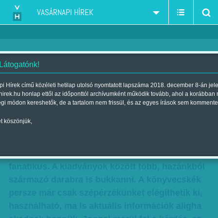
VASÁRNAPI HÍREK
 Látogatónk!
Útikalauzt a batyuba
i Hírek című közéleti hetilap utolsó nyomtatott lapszáma 2018. december 8-án jel
hirek.hu honlap ettől az időponttól archívumként működik tovább, ahol a korábban
Szerző:
Kiss Orsolya
| Megjelent a 2013. május 26.-i lapszámban
égi módon kereshetők, de a tartalom nem frissül, és az egyes írások sem kommente
t köszönjük,
A világ minden tájáról összegyűjtött, az 1930-as
évekből származó utazási brosúrákkal lepte
meg az internetes nagyközönséget egy külföldi
fanatikus. A kiadványok között több, hazánkból
származó darabra is bukkanni. A könyvecskék
persze már csak szépérzékünket elégíthetik ki,
használható, ma is aktuális információk aligha