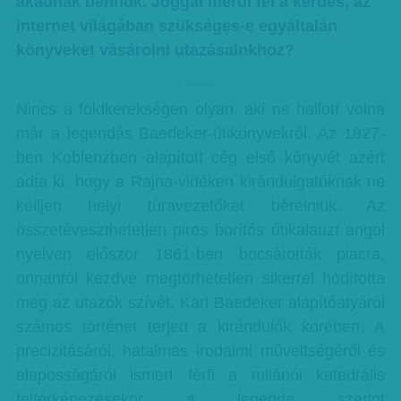
akadnak bennük. Joggal merül fel a kérdés, az
internet világában szükséges-e egyáltalán
könyveket vásárolni utazásainkhoz?
hirdetes
Nincs a földkerekségen olyan, aki ne hallott volna
már a legendás Baedeker-útikönyvekről. Az 1827-
ben Koblenzben alapított cég első könyvét azért
adta ki, hogy a Rajna-vidéken kirándulgatóknak ne
kelljen helyi túravezetőket bérelniük. Az
összetéveszthetetlen piros borítós útikalauzt angol
nyelven először 1861-ben bocsátották piacra,
onnantól kezdve megtörhetetlen sikerrel hódította
meg az utazók szívét. Karl Baedeker alapítóatyáról
számos történet terjed a kirándulók körében. A
precizitásáról, hatalmas irodalmi műveltségéről és
alaposságáról ismert férfi a milánói katedrális
feltérképezésekor a legenda szerint