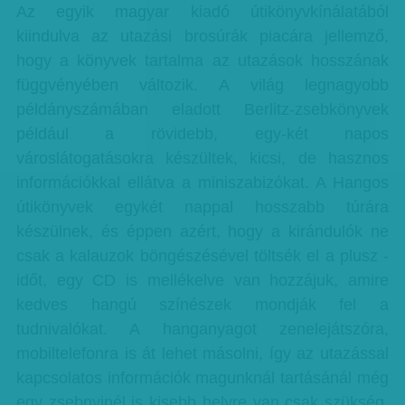
Az egyik magyar kiadó útikönyvkínálatából
kiindulva az utazási brosúrák piacára jellemző,
hogy a könyvek tartalma az utazások hosszának
függvényében változik. A világ legnagyobb
példányszámában eladott Berlitz-zsebkönyvek
például a rövidebb, egy-két napos
városlátogatásokra készültek, kicsi, de hasznos
információkkal ellátva a miniszabizókat. A Hangos
útikönyvek egykét nappal hosszabb túrára
készülnek, és éppen azért, hogy a kirándulók ne
csak a kalauzok böngészésével töltsék el a plusz -
időt, egy CD is mellékelve van hozzájuk, amire
kedves hangú színészek mondják fel a
tudnivalókat. A hanganyagot zenelejátszóra,
mobiltelefonra is át lehet másolni, így az utazással
kapcsolatos információk magunknál tartásánál még
egy zsebnyinél is kisebb helyre van csak szükség.