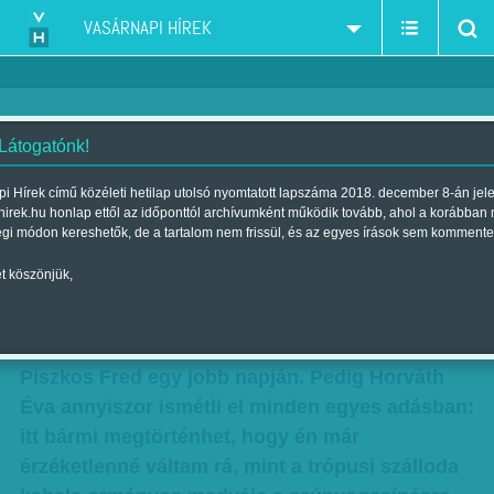
VASÁRNAPI HÍREK
 Látogatónk!
Iszunk, hányunk, belefekszünk
i Hírek című közéleti hetilap utolsó nyomtatott lapszáma 2018. december 8-án jel
hirek.hu honlap ettől az időponttól archívumként működik tovább, ahol a korábban
Szerző:
Bálint Orsolya
| Megjelent a 2012. március 11.-i lapszámban
égi módon kereshetők, de a tartalom nem frissül, és az egyes írások sem kommente
t köszönjük,
A tévében rókázás legnagyobb bajnokait
kinevelő Éden Hotel második szériája már az
első héten olyan kavarást produkált, mint
Piszkos Fred egy jobb napján. Pedig Horváth
Éva annyiszor ismétli el minden egyes adásban:
itt bármi megtörténhet, hogy én már
érzéketlenné váltam rá, mint a trópusi szálloda