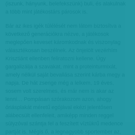
(iszunk, hányunk, belefekszünk) buli, és alakulnak
a több mint játékostárs párosok is.
Bár az ikes igék túlélését nem látom biztosítva a
következő generációkra nézve, a játékosok
meglepően keveset káromkodnak és viszonylag
választékosan beszélnek. Az önjelölt vezérhím
Krisztiánt ellenben feliratozni kellene. Úgy
gargalizálja a szavakat, mint a proteinturmixát,
amely nélkül saját bevallása szerint kárba megy a
napja. De hát zsenge még a lelkem, 19 éves,
sosem volt szerelmes, és már nem is akar az
lenni… Pompásan szórakozom azon, ahogy
óriásplakát méretű egójával ekézi jelentősen
alábecsült ellenfeleit, amiképp minden reggel
súlyzóval szántja fel a feszített víztükrű medence
partját is. Mégis ő, a legnagyobb sportember az,