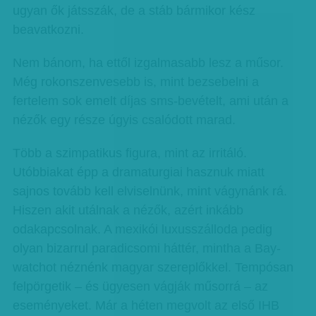
ugyan ők játsszák, de a stáb bármikor kész
beavatkozni.
Nem bánom, ha ettől izgalmasabb lesz a műsor.
Még rokonszenvesebb is, mint bezsebelni a
fertelem sok emelt díjas sms-bevételt, ami után a
nézők egy része úgyis csalódott marad.
Több a szimpatikus figura, mint az irritáló.
Utóbbiakat épp a dramaturgiai hasznuk miatt
sajnos tovább kell elviselnünk, mint vágynánk rá.
Hiszen akit utálnak a nézők, azért inkább
odakapcsolnak. A mexikói luxusszálloda pedig
olyan bizarrul paradicsomi háttér, mintha a Bay­
watchot néznénk magyar szerep­lőkkel. Tempósan
felpör­­getik – és ügyesen vágják műsorrá – az
eseményeket. Már a héten megvolt az első IHB