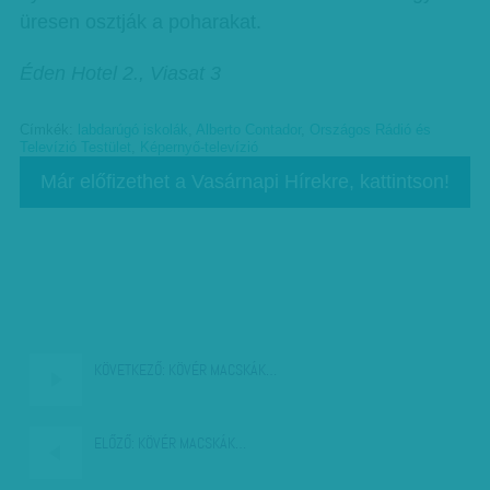
üresen osztják a poharakat.
Éden Hotel 2., Viasat 3
Címkék:
labdarúgó iskolák
,
Alberto Contador
,
Országos Rádió és
Televízió Testület
,
Képernyő-televízió
Már előfizethet a Vasárnapi Hírekre, kattintson!
KÖVETKEZŐ:
KÖVÉR MACSKÁK…
ELŐZŐ:
KÖVÉR MACSKÁK…