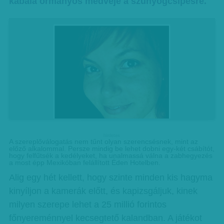
kabala ormányos medvéje a szúnyogcsípésre.
hirdetes
A szereplőválogatás nem tűnt olyan szerencsésnek, mint az
előző alkalommal. Persze mindig be lehet dobni egy-két csábítót,
hogy felfűtsék a kedélyeket, ha unalmassá válna a zabhegyezés
a most épp Mexikóban felállított Éden Hotelben.
Alig egy hét kellett, hogy szinte minden kis hagyma
kinyíljon a kamerák előtt, és kapizsgáljuk, kinek
milyen szerepe lehet a 25 millió forintos
főnyereménnyel kecsegtető kalandban. A játékot