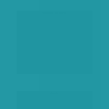
társadalmi célú hirdetés
hirdetés