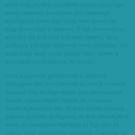
akitől máig pityókás a szálloda összes szúnyogja,
amely véletlenül összefutott vele valamelyik
mojitogőzös estén. Egy dolog miatt igazán kár,
hogy Ádám esett ki elsőként. Ő volt életemben az
első férfi (és őt is csak a tévében láttam), aki a
szilikonra esküdött. Kifejthette volna bővebben, mit
eszik (vagy evett volna) például Nikin, akinek a
felső ajkát kell törölgetnie, ha náthás.
Noha a gyerekes gondolkodás a játékosok
többségére már nem jellemző, és nem is mindenki
bolondul meg az ingyenpiától, picit szomorkodva
nézem, milyen nagyon fiatalok ők. A hozzám
korban legközelebb álló, 35 éves Gábort képesek
papinak szólítani. Biológiailag ez akár lehetséges is
volna. Én családostól legfeljebb az Egy perc és
nyersz! című vetélkedőbe mehetnék. Csakhogy ott