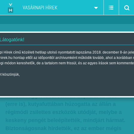
VASÁRNAPI HÍREK
 Látogatónk!
Vámos Miklós: Levágott -
i Hírek című közéleti hetilap utolsó nyomtatott lapszáma 2018. december 8-án jel
hirek.hu honlap ettől az időponttól archívumként működik tovább, ahol a korábban
Töredelmes vallomás
égi módon kereshetők, de a tartalom nem frissül, és az egyes írások sem kommente
Szerző:
Vámos Miklós
| Megjelent a 2016. július 16.-i lapszámban
t köszönjük,
Volt egyszer egy ember, szakálla nőtt, de
minden reggel leborotválta. Sajnálta az időt
(erre is), kutyafuttában húzogatta az állán a
régimódi zsilettes eszközök utódját, melybe a
keskeny pengét beleépítették, mindjárt hármat.
Biztonságosnak hirdették, ez az ember mégis