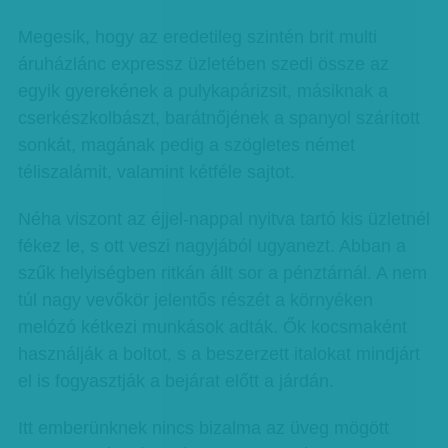
Megesik, hogy az eredetileg szintén brit multi
áruházlánc expressz üzletében szedi össze az
egyik gyerekének a pulykapárizsit, másiknak a
cserkészkolbászt, barátnőjének a spanyol szárított
sonkát, magának pedig a szögletes német
téliszalámit, valamint kétféle sajtot.
Néha viszont az éjjel-nappal nyitva tartó kis üzletnél
fékez le, s ott veszi nagyjából ugyanezt. Abban a
szűk helyiségben ritkán állt sor a pénztárnál. A nem
túl nagy vevőkör jelentős részét a környéken
melózó kétkezi munkások adták. Ők kocsmaként
használják a boltot, s a beszerzett italokat mindjárt
el is fogyasztják a bejárat előtt a járdán.
Itt emberünknek nincs bizalma az üveg mögött