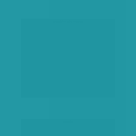
társadalmi célú hirdetés
hirdetés