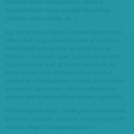
izzadtnak látszó fölvágottakhoz, inkább a
jégszekrényből választ gyárilag fóliázottakat.
(Azokhoz sincs bizalma, de…)
Egy madárfüttyös hajnalon, mielőtt fölébresztette
volna a fiait, hogy elfuvarozza őket az iskolához,
előkészítette a konyhában az asztalt a korai
falathoz – Frühstück, ugye, a gyerekek németes
osztályba jártak, s ez az ő visszatérő élcük. Az
ember a jobb oldali zöldségtartóban tárolta a
sajtokat és a fölvágottakat, szokása szerint kivette
az egészet, úgy kereste, melyiket válassza. Az
asztalra tette a megfelelőnek ítélteket, egymásra.
Főzött magának kávét, csinált pirítóst mindenkinek.
Behozta a napilapot, átlapozta, elolvasni nincs idő
ilyenkor. Negyed tájt begaloppozott a