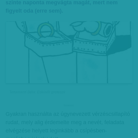
szinte naponta megvágta magát, mert nem
figyelt oda (erre sem).
Tettamanti Béla: Esküvői groteszk
hirdetes
Gyakran használta az úgynevezett vérzéscsillapító
rudat, mely alig érdemelte meg a nevét, feladata
elvégzése helyett leginkább a csípésben-