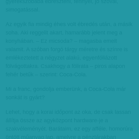
gyerekszobába ébreszteni, fénnyel, jó szóval,
simogatással.
Az egyik fia mindig éhes volt ébredés után, a másik
soha. Aki reggelit akart, hamarább jelent meg a
konyhában. – Ez micsoda? – magasba emelt
valamit. A szóban forgó tárgy méretre és színre is
emlékeztetett a négyzet alakú, egyenfóliázott
fölvágottakra. Csakhogy a fölirata – piros alapon
fehér betűk – szerint: Coca-Cola.
Mi a franc, gondolja emberünk, a Coca-Cola már
sonkát is gyárt?
Lehet, hogy a korai időpont az oka, de csak lassan
állítja össze az agyközpont hardware-je a
szakvéleményét. Barátaim, ez egy afféle, homorúra
öntött műanyag lap, amelyre a pénztárakban