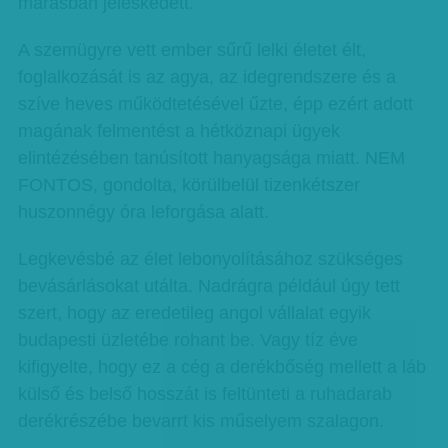
marásban jeleskedett.
A szemügyre vett ember sűrű lelki életet élt,
foglalkozását is az agya, az idegrendszere és a
szíve heves működtetésével űzte, épp ezért adott
magának felmentést a hétköznapi ügyek
elintézésében tanúsított hanyagsága miatt. NEM
FONTOS, gondolta, körülbelül tizenkétszer
huszonnégy óra leforgása alatt.
Legkevésbé az élet lebonyolításához szükséges
bevásárlásokat utálta. Nadrágra például úgy tett
szert, hogy az eredetileg angol vállalat egyik
budapesti üzletébe rohant be. Vagy tíz éve
kifigyelte, hogy ez a cég a derékbőség mellett a láb
külső és belső hosszát is feltünteti a ruhadarab
derékrészébe bevarrt kis műselyem szalagon.