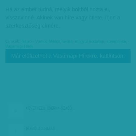
Ha az ember tudná, melyik boltból hozta el,
visszavinné. Akinek van híre vagy ötlete, írjon a
szerkesztőség címére.
Címkék:
Napló - Vámos Miklós rovata
,
magyar irodalom
,
kommentár
,
Vasárnapi Hírek
Már előfizethet a Vasárnapi Hírekre, kattintson!
KÖVETKEZŐ:
CSERNA-SZABÓ…
ELŐZŐ:
A KIHALÁS…