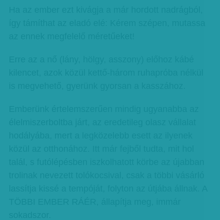
Ha az ember ezt kivágja a már hordott nadrágból,
így támíthat az eladó elé: Kérem szépen, mutassa
az ennek megfelelő méretűeket!
Erre az a nő (lány, hölgy, asszony) előhoz kábé
kilencet, azok közül kettő-három ruhapróba nélkül
is megvehető, gyerünk gyorsan a kasszához.
Emberünk értelemszerűen mindig ugyanabba az
élelmiszerboltba járt, az eredetileg olasz vállalat
hodályába, mert a legközelebb esett az ilyenek
közül az otthonához. Itt már fejből tudta, mit hol
talál, s futólépésben iszkolhatott körbe az újabban
trolinak nevezett tolókocsival, csak a többi vásárló
lassítja kissé a tempóját, folyton az útjába állnak. A
TÖBBI EMBER RÁÉR, állapítja meg, immár
sokadszor.