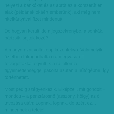
helyezi a bankókat és az aprót az a korszerűtlen
alak (példának okáért emberünk), aki még nem
hitelkártyával fizet mindenütt.
De hogyan került ide a jégszekrénybe, a sonkák,
párizsik, sajtok közé?
A magyarázat voltaképp kézenfekvő. Valamelyik
üzletben fölragadhatta ő a megvásárolt
felvágottakkal együtt, s a rá jellemző
figyelmetlenséggel pakolta azután a hűtőgépbe. Így
történhetett.
Most pedig szégyenkezik. Elképzeli, mit gondolt –
mondott – a pénztárosnő (asszony, hölgy) az ő
távozása után: Lopnak, lopnak, de azért ez…
mindennek a teteje!