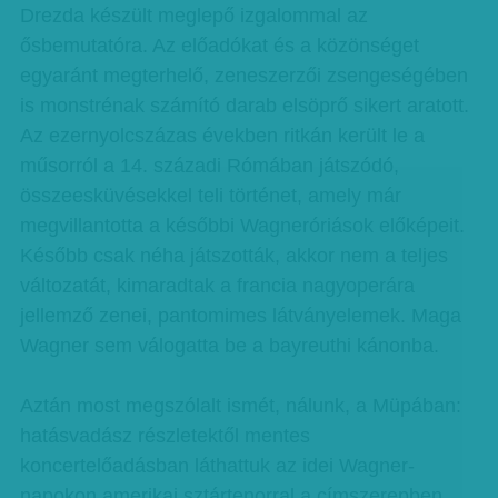
Drezda készült meglepő izgalommal az
ősbemutatóra. Az előadókat és a közönséget
egyaránt megterhelő, zeneszerzői zsengeségében
is monstrénak számító darab elsöprő sikert aratott.
Az ezernyolcszázas években ritkán került le a
műsorról a 14. századi Rómában játszódó,
összeesküvésekkel teli történet, amely már
megvillantotta a későbbi Wagneróriások előképeit.
Később csak néha játszották, akkor nem a teljes
változatát, kimaradtak a francia nagyoperára
jellemző zenei, pantomimes látványelemek. Maga
Wagner sem válogatta be a bayreuthi kánonba.
Aztán most megszólalt ismét, nálunk, a Müpában:
hatásvadász részletektől mentes
koncertelőadásban láthattuk az idei Wagner-
napokon amerikai sztártenorral a címszerepben