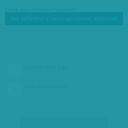
Címkék:
opera
,
Művészetek Palotája-MüPa
Már előfizethet a Vasárnapi Hírekre, kattintson!
KÖVETKEZŐ:
VÉKONY JÉGEN…
ELŐZŐ:
KRUSOVSZKY DÉNES:…
társadalmi célú hirdetés