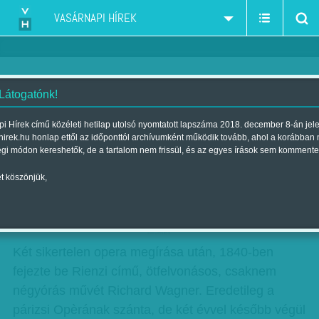
VASÁRNAPI HÍREK
 Látogatónk!
Vértribun kórussal
i Hírek című közéleti hetilap utolsó nyomtatott lapszáma 2018. december 8-án jel
hirek.hu honlap ettől az időponttól archívumként működik tovább, ahol a korábban
Szerző:
Balázs Éva
| Megjelent a 2017. június 24.-i lapszámban
égi módon kereshetők, de a tartalom nem frissül, és az egyes írások sem kommente
t köszönjük,
WAGNER-NAPOK - Richard Wagner: Rienzi,
Müpa, június 19.
hirdetes
Két sikertelen opera megírása után, 1840-ben
fejezte be Rienzi című, ötfelvonásos, csaknem
négyórás művét Richard Wagner. Eredetileg a
párizsi Opèrának szánta, de két évvel később végül