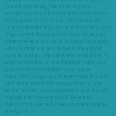
(Robert Dean Smith). Miután elhangzott a
koncertek gyakori műsorszámaként ismert hosszú
és nagyszerű nyitány, a másik férfi főszereplő,
Adriano népszerű áriája és Rienzi érzelmektől fűtött
imája, valószínűleg sokak számára kiderült, hogy
Wagnernek ez a korai műve valójában kórusopera.
Vitte is a hátán a teljes előadást a lehengerlően
erőteljes, máskor líraian érzékeny hangú kórus. Az
amerikai sztártenor mintha megfáradt volna, de a
többi szólista kitett magáért: Emily Magee
megmutatta csillogó hangját Rienzi húgaként, Falk
Struckmann basszbaritonja elkápráztatott, csak
sajnálni lehetett, hogy a cselekmény szerint korán
meghalt, a férfiszerepet alakító dél-afrikai
mezzoszoprán MichelleBreedt szenvedélyessége
lenyűgözött.