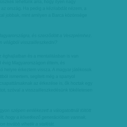
büszkék lehetünk arra, hogy ilyen nagy
 az ország. Ha pedig a kézilabdát nézem, a
al jobbak, mint amilyen a Barca közönsége
Magyarországra, és szerződött a Veszprémhez.
n világból visszailleszkedni?
az éghajlatban és a mentalitásban is van
18 évig Magyarországon éltem, és
 helyre érkeztem vissza. A magyar játékosok
ttból ismertem, segített még a spanyol
csapattársaknak az érkezése is, ők hoztak egy
tot, szóval a visszailleszkedésünk tökéletesen
gyon szépen emlékezett a válogatottnál töltött
szélt, hogy a következő generációban vannak,
on tovább vihetik a stafétát.