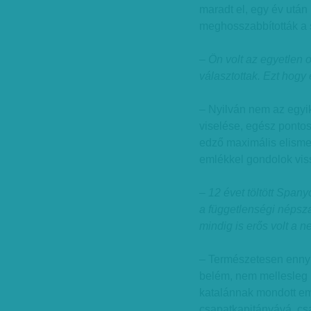
maradt el, egy év utá
meghosszabbították a
– Ön volt az egyetlen 
választottak. Ezt hogy 
– Nyilván nem az egyik
viselése, egész pontos
edző maximális elismer
emlékkel gondolok vis
– 12 évet töltött Span
a függetlenségi népszav
mindig is erős volt a 
– Természetesen ennyi i
belém, nem mellesleg 
katalánnak mondott em
csapatkapitányává, csa