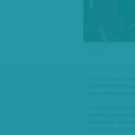
Nagy László
– Az ilyen komoly dönt
az embert. Pályafutása
közben kézilabdázott is
– A kosárlabdával eljut
amerikai ajánlatom 199
még fiatalnak éreztem
Mellette volt a kézilab