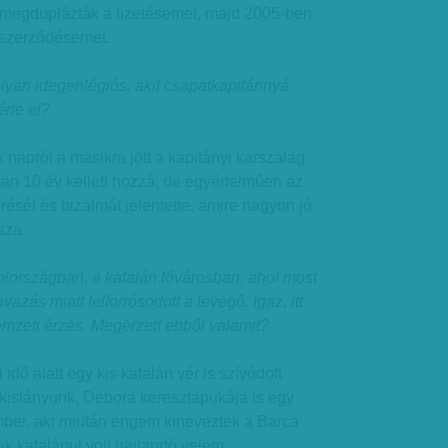
n megduplázták a fizetésemet, majd 2005-ben
 szerződésemet.
olyan idegenlégiós, akit csapatkapitánnyá
érte el?
 napról a másikra jött a kapitányi karszalag
an 10 év kellett hozzá, de egyértelműen az
ését és bizalmát jelentette, amire nagyon jó
sza.
yolországban, a katalán fővárosban, ahol most
azás miatt felforrósodott a levegő. Igaz, itt
nemzeti érzés. Megérzett ebből valamit?
dő alatt egy kis katalán vér is szívódott
kislányunk, Debora keresztapukája is egy
ber, aki miután engem kineveztek a Barca
k katalánul volt hajlandó velem