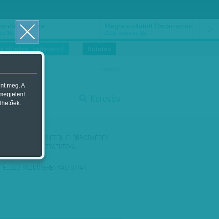
ősnők nőnapra
Megtáncoltatott Oscar-szobor
us 16.
2018. március 16.
i Hírekre, kattintson!
Kutatás
magyar
ent meg. A
start
 megjelent
Keresés
lhetőek.
stop
KÖVETKEZŐ:
HA SIETEK, ELŐBB ODAÉREK -
LŐW ANDRÁS ULTRAFUTÓVAL
BESZÉLGETTÜNK
ELŐZŐ:
KÜZDŐTERET VÁLTOTTAK