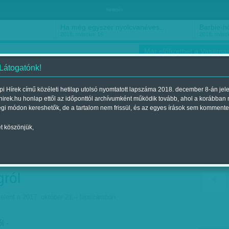
hirdetés
Ha még egyszer nyolcvanéves…
Barbie-h
2018. március 16.
2018. márci
Már előfizethet a Vasárnap
 Látogatónk!
i Hírek című közéleti hetilap utolsó nyomtatott lapszáma 2018. december 8-án jel
hirek.hu honlap ettől az időponttól archívumként működik tovább, ahol a korábban
ókusz
Szerintem
Ízlés
Sport
égi módon kereshetők, de a tartalom nem frissül, és az egyes írások sem kommente
t köszönjük,
 katalánokkal – Nagy
abdázó a Barcáról és a
gról
elent a 2017. október 21.-i lapszámban
l -