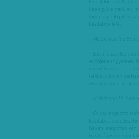
kosárlabda előtt járt, 
tornagyőzelmek, az, h
torna legjobb játékosán
kézilabda felé.
– Miként került a Bar
– Egy ifjúsági Európa-
edzőjének figyelmét. 
személyesen is eljött
találkozzon, én pedig
elszalasztani, igent m
– Nehéz volt 19 évese
– Óriási megtiszteltetés
kézilabda együtteséhez
három utánpótlás kézil
barátságosan fogadtak,