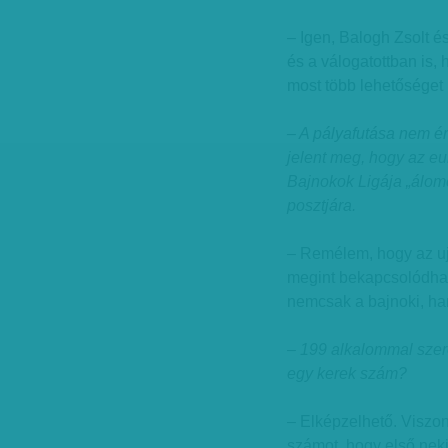
– Igen, Balogh Zsolt é
és a válogatottban is, 
most több lehetőséget
– A pályafutása nem ér
jelent meg, hogy az eu
Bajnokok Ligája „álomc
posztjára.
– Remélem, hogy az uj
megint bekapcsolódhat
nemcsak a bajnoki, ha
– 199 alkalommal szer
egy kerek szám?
– Elképzelhető. Viszon
számot, hogy első neki