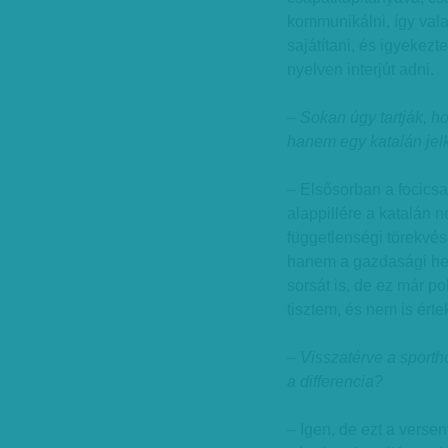
kommunikálni, így vala
sajátítani, és igyekez
nyelven interjút adni.
– Sokan úgy tartják, 
hanem egy katalán jel
– Elsősorban a focicsa
alappillére a katalán 
függetlenségi törekvé
hanem a gazdasági hel
sorsát is, de ez már p
tisztem, és nem is érte
– Visszatérve a sporth
a differencia?
– Igen, de ezt a verse