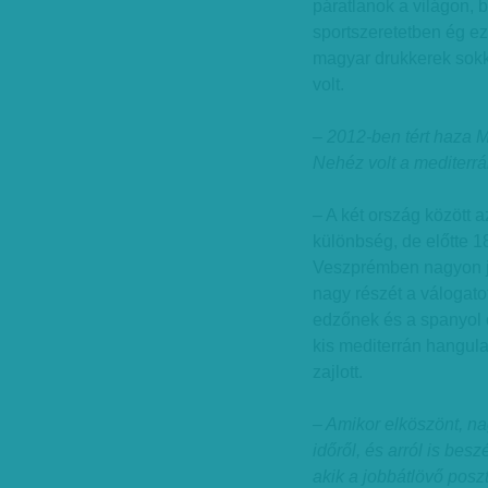
páratlanok a világon, 
sportszeretetben ég ez
magyar drukkerek sokk
volt.
– 2012-ben tért haza 
Nehéz volt a mediterrá
– A két ország között 
különbség, de előtte 
Veszprémben nagyon jó
nagy részét a válogato
edzőnek és a spanyol 
kis mediterrán hangula
zajlott.
– Amikor elköszönt, na
időről, és arról is be
akik a jobbátlövő poszt