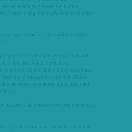
melyest a katalán nyelvet is el tudtam
tem az ottani újságíróknak, tévéseknek katalán
hogy a Barca nemcsak egyszerűen sportklub,
kép.
pat képvisel egy katalán szimbólumot, ami
nemzetnek, de a katalán emberek a
seikben nem a Barca klubjára támaszkodnak,
yzetükre. Mindez persze érintheti a Barca
olitika, én ebbe nem mennék bele, mert nem
k hozzá.
oz, a spanyol és a hazai közönség között nagy
nyt mi nyerjük! A magyar szurkolók szerintem