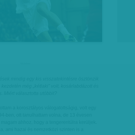
hirdetes
ések mindig egy kis visszatekintésre ösztönzik
 kezdetén még „kétlaki” volt, kosárlabdázott és
. Miért választotta utóbbit?
ottam a korosztályos válogatottságig, volt egy
4-ben, ott tanulhattam volna, de 13 évesen
 magam ahhoz, hogy a tengerentúlra kerüljek.
da, ami hazai és nemzetközi szinten is a