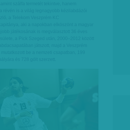
mint szálfa termetét tekintve, hanem
 révén is a világ legnagyobb kézilabdázói
szló, a Telekom Veszprém KC
apitánya, aki a napokban elköszönt a magyar
egjobb játékosának is megválasztott 36 éves
sülete, a Pick Szeged után, 2000–2012 között
abdacsapatában játszott, majd a Veszprém
n mutatkozott be a nemzeti csapatban, 199
ályára és 728 gólt szerzett.