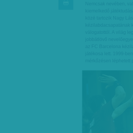
Nemcsak nevében, vala
kiemelkedő játéktudása
közé tartozik Nagy Lá
kézilabdacsapatának k
válogatottól. A világ l
jobbátlövő nevelőegye
az FC Barcelona kézil
játékosa lett. 1999-be
mérkőzésen léphetett p