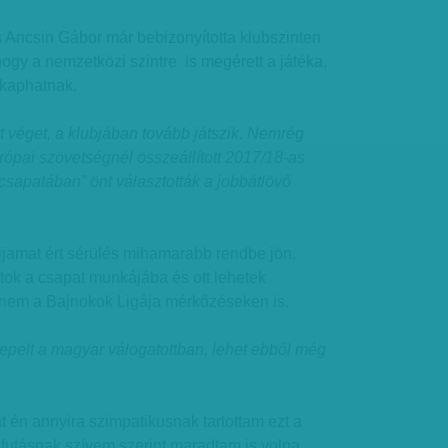
s Ancsin Gábor már bebizonyította klubszinten
hogy a nemzetközi szintre is megérett a játéka,
 kaphatnak.
t véget, a klubjában tovább játszik. Nemrég
rópai szövetségnél összeállított 2017/18-as
sapatában” önt választották a jobbátlövő
jamat ért sérülés mihamarabb rendbe jön,
ok a csapat munkájába és ott lehetek
nem a Bajnokok Ligája mérkőzéseken is.
epelt a magyar válogatottban, lehet ebből még
t én annyira szimpatikusnak tartottam ezt a
futásnak szívem szerint maradtam is volna