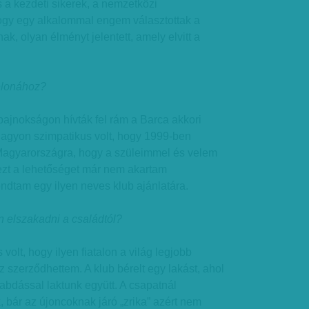
és a kezdeti sikerek, a nemzetközi
ogy egy alkalommal engem választottak a
ak, olyan élményt jelentett, amely elvitt a
celonához?
bajnokságon hívták fel rám a Barca akkori
Nagyon szimpatikus volt, hogy 1999-ben
 Magyarországra, hogy a szüleimmel és velem
 ezt a lehetőséget már nem akartam
ondtam egy ilyen neves klub ajánlatára.
n elszakadni a családtól?
 volt, hogy ilyen fiatalon a világ legjobb
 szerződhettem. A klub bérelt egy lakást, ahol
abdással laktunk együtt. A csapatnál
 bár az újoncoknak járó „zrika” azért nem