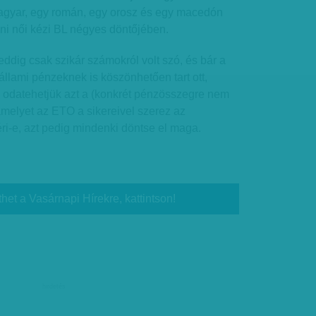
magyar, egy román, egy orosz és egy macedón
ani női kézi BL négyes döntőjében.
ddig csak szikár számokról volt szó, és bár a
állami pénzeknek is köszönhetően tart ott,
lra odatehetjük azt a (konkrét pénzösszegre nem
 amelyet az ETO a sikereivel szerez az
i-e, azt pedig mindenki döntse el maga.
thet a Vasárnapi Hírekre, kattintson!
hirdetés