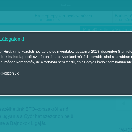
hirdetés
Ha még egyszer nyolcvanéves…
Barbie-h
2018. március 16.
2018. márci
Már előfizethet a Vasárnap
 Látogatónk!
i Hírek című közéleti hetilap utolsó nyomtatott lapszáma 2018. december 8-án jel
hirek.hu honlap ettől az időponttól archívumként működik tovább, ahol a korábban
ókusz
Szerintem
Ízlés
Sport
égi módon kereshetők, de a tartalom nem frissül, és az egyes írások sem kommente
t köszönjük,
logatottunk
a 2018. május 19.-i lapszámban
szélhetünk ETO-korszakról a női
e ugyanis a Győr hat szezonon belül
te a Bajnokok Ligáját.
KAPCS