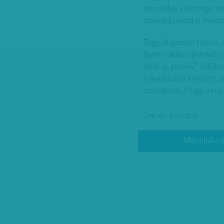
érthetőbb, miért egy 
csapat játszott a most
Tegyük persze hozzá, e
Győr valóban jelentős 
ahol, a „pozitív” olda
lefordítható) hírnevet,
országnak. Hogy megér
Címkék:
kézilabda
Már előfize