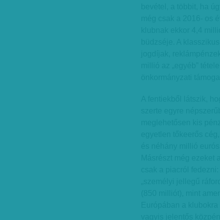
bevétel, a többit, ha ú
még csak a 2016- os é
klubnak ekkor 4,4 millió
büdzséje. A klasszikus
jogdíjak, reklámpénzek)
millió az „egyéb” tétel
önkormányzati támogatá
A fentiekből látszik, 
szerte egyre népszerűb
meglehetősen kis pénz
egyetlen tőkeerős cég, 
és néhány millió eurós 
Másrészt még ezeket a
csak a piacról fedezni:
„személyi jellegű ráfor
(850 milliót), mint ame
Európában a klubokra t
vagyis jelentős közpé