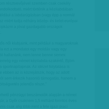
rom résztvevőjével szemben csak csekély
ondolkodtató, miért történik a kézilabdában
például a labdarúgásban (vagy épp a normál
z miért tudja néhány közép- és kelet-európai
ipkázni a jóval gazdagabb országok
.
ős női klubjaink, mint például a magyaroknak
a ezt a mondatot egy moldáv vagy egy
ól hallanánk, nem lenne benne semmi
mrég egy német kézilabda-szakértő, Björn
a sportnapilapnak. Az idézet folytatása is
 ebben az is közrejátszik, hogy az adott
mtól sem érkezik hasonló támogatás, hanem a
öltségvetés jelentős része.”
érhető pénzügyi beszámolók alapján a német
r, a Győr csaknem 1,5 milliárd forintos éves
s csak alig több mint a fele igazi piaci