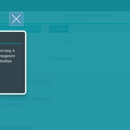
ősnők nőnapra
Megtáncoltatott Oscar-szobor
us 16.
2018. március 16.
i Hírekre, kattintson!
Kutatás
magyar
ent meg. A
start
 megjelent
Keresés
lhetőek.
stop
KÖVETKEZŐ:
FÁZOTT A KAPUBAN
ELŐZŐ:
ELKÖSZÖN SUPERMAN ÉS
ILLUZIONISTA
OLÓDÓ CIKKEK