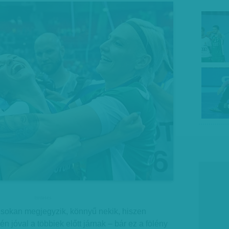
hirdetes
sokan megjegyzik, könnyű nekik, hiszen
n jóval a többiek előtt járnak – bár ez a fölény