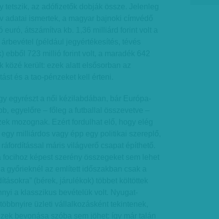
gy tetszik, az adófizetők dobják össze. Jelenleg
v adatai ismertek, a magyar bajnoki címvédő
 euró, átszámítva kb. 1,36 milliárd forint volt a
 árbevétel (például jegyértékesítés, tévés
 ebből 723 millió forint volt, a maradék 642
ek közé került: ezek alatt elsősorban az
st és a tao-pénzeket kell érteni.
hogy egyrészt a női kézilabdában, bár Európa-
b, egyelőre – főleg a futballal összevetve –
ek mozognak. Ezért fordulhat elő, hogy elég
egy milliárdos vagy épp egy politikai szereplő,
ráfordítással máris világverő csapat építhető.
 focihoz képest szerény összegeket sem lehet
 a győrieknél az említett időszakban csak a
dításokra” (bérek, járulékok) többet költöttek
nnyi a klasszikus bevételük volt. Nyugat-
öbbnyire üzleti vállalkozásként tekintenek,
nzek bevonása szóba sem jöhet: így már talán