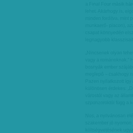
a Final Four másik há
lehet. Akárhogy is, elg
minden fordítva, mint 
munkaerő- piacon), aza
csapat könnyedén elsz
legnagyobb klasszisait
„Nincsenek olyan tehet
vagy a románoknak.” H
bosnyák ember szájáb
meglepő – csakhogy ne
Pazen nyilatkozott így 
különösen érdekes: „De
várostól vagy az álla
szponzoroktól függ a k
Nos, a nyilvánosan el
szakember jó nyomon já
költségvetésének ugyani