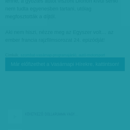
lenne, a győztes autót viszont Dionon kívül senki
nem tudta egyenesben tartani, utólag
megfosztották a díjtól.
Aki nem hiszi, nézze meg az Egyszer volt… az
ember francia rajzfilmsorozat 24. epizódját!
Címkék:
szombat-vasárnap-programajánló
,
autó-motorsport
Már előfizethet a Vasárnapi Hírekre, kattintson!
KÖVETKEZŐ:
DOLLARUMMA VAGY…