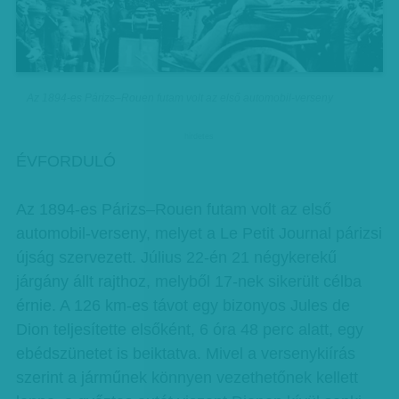
Az 1894-es Párizs–Rouen futam volt az első automobil-verseny
hirdetes
ÉVFORDULÓ
Az 1894-es Párizs–Rouen futam volt az első
automobil-verseny, melyet a Le Petit Journal párizsi
újság szervezett. Július 22-én 21 négykerekű
járgány állt rajthoz, melyből 17-nek sikerült célba
érnie. A 126 km-es távot egy bizonyos Jules de
Dion teljesítette elsőként, 6 óra 48 perc alatt, egy
ebédszünetet is beiktatva. Mivel a versenykiírás
szerint a járműnek könnyen vezethetőnek kellett