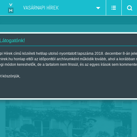
VASÁRNAPI HÍREK
 Látogatónk!
1894. július 22-én 21
i Hírek című közéleti hetilap utolsó nyomtatott lapszáma 2018. december 8-án jel
hirek.hu honlap ettől az időponttól archívumként működik tovább, ahol a korábban
négykerekű járgány állt rajthoz
égi módon kereshetők, de a tartalom nem frissül, és az egyes írások sem kommente
Szerző:
VH ajánló
| Megjelent a 2017. július 22.-i lapszámban
t köszönjük,
-