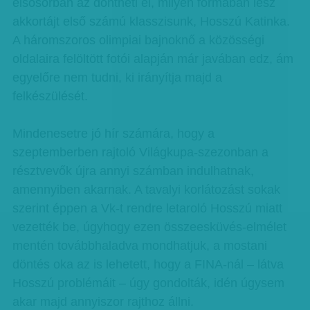
elsősorban az döntheti el, milyen formában lesz
akkortájt első számú klasszisunk, Hosszú Katinka.
A háromszoros olimpiai bajnoknő a közösségi
oldalaira felöltött fotói alapján már javában edz, ám
egyelőre nem tudni, ki irányítja majd a
felkészülését.
Mindenesetre jó hír számára, hogy a
szeptemberben rajtoló Világkupa-szezonban a
résztvevők újra annyi számban indulhatnak,
amennyiben akarnak. A tavalyi korlátozást sokak
szerint éppen a Vk-t rendre letaroló Hosszú miatt
vezették be, úgyhogy ezen összeesküvés-elmélet
mentén továbbhaladva mondhatjuk, a mostani
döntés oka az is lehetett, hogy a FINA-nál – látva
Hosszú problémáit – úgy gondolták, idén úgysem
akar majd annyiszor rajthoz állni.