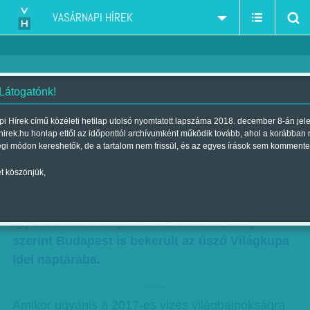
VASÁRNAPI HÍREK
 Látogatónk!
'Félig' kihasználják a Duna
i Hírek című közéleti hetilap utolsó nyomtatott lapszáma 2018. december 8-án jel
hirek.hu honlap ettől az időponttól archívumként működik tovább, ahol a korábban
Arénát
égi módon kereshetők, de a tartalom nem frissül, és az egyes írások sem kommente
Szerző:
Beró Zsolt
| Megjelent a 2018. február 24.-i lapszámban
t köszönjük,
Az első lépés a jó irányba – pozitívan szemlélve
így kommentálhatjuk azt a friss hírt, mely
szerint Budapest is bekerült az úszó Világkupa
idei naptárába.
hirdetes
Amikor ugyanis a 2017-es vizes világbajnokságra