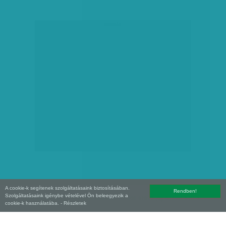
hirdetés
A cookie-k segítenek szolgáltatásaink biztosításában.
Rendben!
Szolgáltatásaink igénybe vételével Ön beleegyezik a
Copyright (C) 2026, XXI század Média Kft. Az oldal szerzői jogi oltalom alatt áll.
cookie-k használatába.
- Részletek