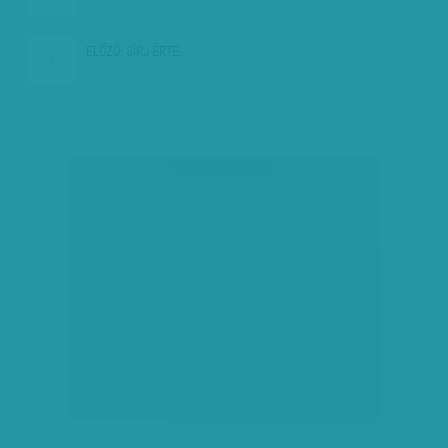
ELŐZŐ:
SÍRJ ÉRTE…
társadalmi célú hirdetés