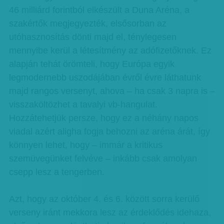
46 milliárd forintból elkészült a Duna Aréna, a
szakértők megjegyezték, elsősorban az
utóhasznosítás dönti majd el, ténylegesen
mennyibe kerül a létesítmény az adófizetőknek. Ez
alapján tehát örömteli, hogy Európa egyik
legmodernebb uszodájában évről évre láthatunk
majd rangos versenyt, ahova – ha csak 3 napra is –
visszaköltözhet a tavalyi vb-hangulat.
Hozzátehetjük persze, hogy ez a néhány napos
viadal azért aligha fogja behozni az aréna árát, így
könnyen lehet, hogy – immár a kritikus
szemüvegünket felvéve – inkább csak amolyan
csepp lesz a tengerben.
Azt, hogy az október 4. és 6. között sorra kerülő
verseny iránt mekkora lesz az érdeklődés idehaza,