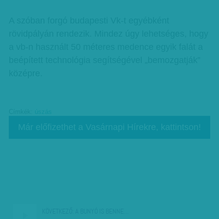
A szóban forgó budapesti Vk-t egyébként
rövidpályán rendezik. Mindez úgy lehetséges, hogy
a vb-n használt 50 méteres medence egyik falát a
beépített technológia segítségével „bemozgatják”
középre.
Címkék:
úszás
Már előfizethet a Vasárnapi Hírekre, kattintson!
KÖVETKEZŐ:
A BUNYÓ IS BENNE…