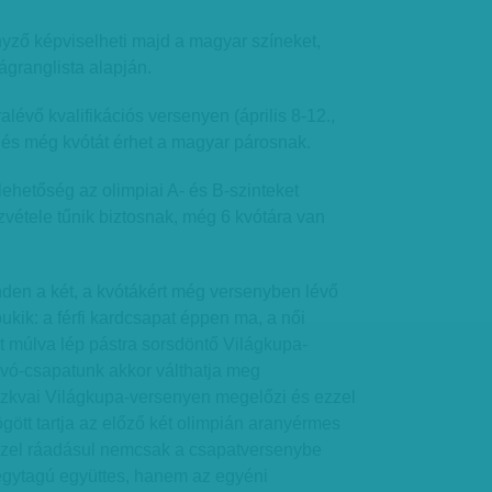
ző képviselheti majd a magyar színeket,
ágranglista alapján.
alévő kvalifikációs versenyen (április 8-12.,
lés még kvótát érhet a magyar párosnak.
 lehetőség az olimpiai A- és B-szinteket
szvétele tűnik biztosnak, még 6 kvótára van
den a két, a kvótákért még versenyben lévő
ukik: a férfi kardcsapat éppen ma, a női
t múlva lép pástra sorsdöntő Világkupa-
ívó-csapatunk akkor válthatja meg
szkvai Világkupa-versenyen megelőzi és ezzel
ött tartja az előző két olimpián aranyérmes
 Ezzel ráadásul nemcsak a csapatversenybe
négytagú együttes, hanem az egyéni