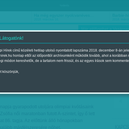
hirdetés
Ha még egyszer nyolcvanéves…
Barbie-h
2018. március 16.
2018. márci
Már előfizethet a Vasárnap
 Látogatónk!
i Hírek című közéleti hetilap utolsó nyomtatott lapszáma 2018. december 8-án jel
hirek.hu honlap ettől az időponttól archívumként működik tovább, ahol a korábban
ókusz
Szerintem
Ízlés
Sport
égi módon kereshetők, de a tartalom nem frissül, és az egyes írások sem kommente
t köszönjük,
zi hadjárat
ent a 2012. március 18.-i lapszámban
apja gyarapodott utoljára olimpiai kvótásaink
sófia női maratonban futott A-szintet, így ő lett
t 86. tagja. Az előttünk álló hónapokban
KAPCS
alább másfélszeresére nőhet.