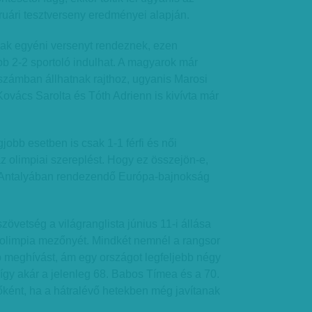
ruári tesztverseny eredményei alapján.
sak egyéni versenyt rendeznek, ezen
b 2-2 sportoló indulhat. A magyarok már
számban állhatnak rajthoz, ugyanis Marosi
vács Sarolta és Tóth Adrienn is kivívta már
egjobb esetben is csak 1-1 férfi és női
az olimpiai szereplést. Hogy ez összejön-e,
-ig Antalyában rendezendő Európa-bajnokság
zövetség a világranglista június 11-i állása
az olimpia mezőnyét. Mindkét nemnél a rangsor
p meghívást, ám egy országot legfeljebb négy
 így akár a jelenleg 68. Babos Tímea és a 70.
 főként, ha a hátralévő hetekben még javítanak