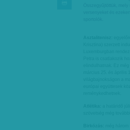
Összegyűjtöttük, mely
versenyeket és ezeken
sportolók.
Asztalitenisz:
egyelőr
Krisztina) szerzett indu
Luxemburgban rendezet
Petra is csatlakozik h
elindulhatnak. Ez még
március 25. és április 
világbajnokságon a m
európai együttesek köz
reménykedhetnek.
Atlétika:
a határidő júl
szövetség még további 
Birkózás:
még három k