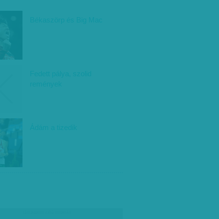
Békaszörp és Big Mac
Fedett pálya, szolid
remények
Ádám a tizedik
társadalmi célú hirdetés