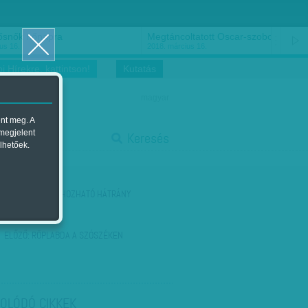
ősnők nőnapra
Megtáncoltatott Oscar-szobor
us 16.
2018. március 16.
i Hírekre, kattintson!
Kutatás
magyar
ent meg. A
start
 megjelent
Keresés
lhetőek.
stop
KÖVETKEZŐ:
BEHOZHATÓ HÁTRÁNY
ELŐZŐ:
RÖPLABDA A SZÓSZÉKEN
OLÓDÓ CIKKEK