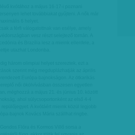
lévő kvótához a május 16-17-i poznani
versenyen lehet továbbiakat gyűjteni. A nők már
aximális 6 helyet.
csak a férfi válogatottnak van esélye, amely
 Svédországban vesz részt selejtező tornán. A
edónia és Brazília lesz a mieink ellenfele, a
zettje utazhat Londonba.
ddig három olimpiai helyet szereztek, ezt a
zások szerint még megduplázhatják az április
 rendezett Európa-bajnokságon. Az ötkarikás
ereplő női ökölvívásban összesen egyetlen
van, méghozzá a május 21. és június 10. között
nokság, ahol súlycsoportonként az első 4-4
 repülőjegyet. A kvótáért mieink közül legjobb
urópa-bajnok Kovács Mária szállhat ringbe.
 Gondos Flóra és Kormos Villő sorsa a
ntésétől függ, ekkor töltik fel ugyanis az