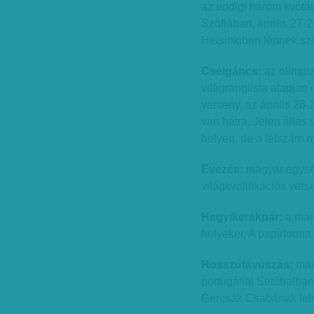
az eddigi három kvótát.
Szófiában, április 27-
Helsinkiben lépnek sz
Cselgáncs:
az olimpiai
világranglista alapján 
verseny, az április 26
van hátra. Jelen állás 
helyen, de a létszám ny
Evezés:
magyar egység
világkvalifikációs ver
Hegyikerékpár:
a máju
helyeket. A papírforma
Hosszútávúszás:
már
portugáliai Setúbalban 
Gercsák Csabának lehet