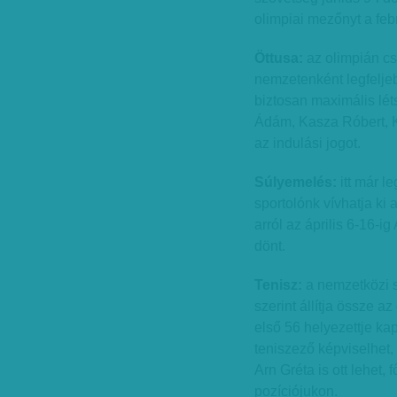
olimpiai mezőnyt a feb
Öttusa:
az olimpián c
nemzetenként legfeljeb
biztosan maximális lét
Ádám, Kasza Róbert, Ko
az indulási jogot.
Súlyemelés:
itt már l
sportolónk vívhatja ki 
arról az április 6-16
dönt.
Tenisz:
a nemzetközi s
szerint állítja össze 
első 56 helyezettje ka
teniszező képviselhet,
Arn Gréta is ott lehet,
pozíciójukon.