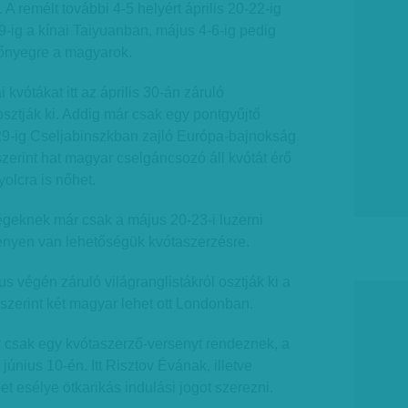
 A remélt további 4-5 helyért április 20-22-ig
29-ig a kínai Taiyuanban, május 4-6-ig pedig
őnyegre a magyarok.
 kvótákat itt az április 30-án záruló
osztják ki. Addig már csak egy pontgyűjtő
-29-ig Cselja­binszkban zajló Európa-bajnokság
szerint hat magyar cselgáncsozó áll kvótát érő
olcra is nőhet.
eknek már csak a május 20-23-i luzerni
senyen van lehetőségük kvótaszerzésre.
s végén záruló világranglistákról osztják ki a
 szerint két magyar lehet ott Londonban.
 csak egy kvótaszerző-versenyt rendeznek, a
június 10-én. Itt Risztov Évának, illetve
 esélye ötkarikás indulási jogot szerezni.