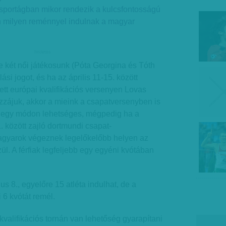
 sportágban mikor rendezik a kulcsfontosságú
 milyen reménnyel indulnak a magyar
hirdetes
e két női játékosunk (Póta Georgina és Tóth
lási jogot, és ha az április 11-15. között
t európai kvalifikációs versenyen Lovas
ozzájuk, akkor a mieink a csapatversenyben is
 egy módon lehetséges, mégpedig ha a
1. között zajló dortmundi csapat-
agyarok végeznek legelőkelőbb helyen az
ül. A férfiak legfeljebb egy egyéni kvótában
ius 8., egyelőre 15 atléta indulhat, de a
6 kvótát remél.
valifikációs tornán van lehetőség gyarapítani