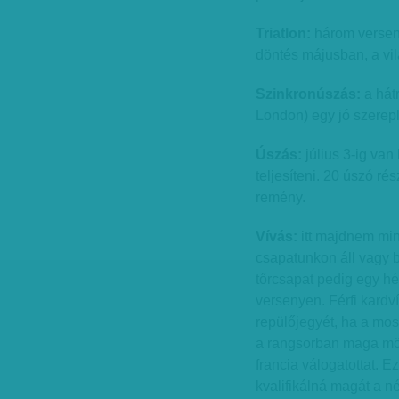
Triatlon:
három verseny
döntés májusban, a vil
Szinkronúszás:
a hátr
London) egy jó szerep
Úszás:
július 3-ig van
teljesíteni. 20 úszó ré
remény.
Vívás:
itt majdnem min
csapatunkon áll vagy b
tőrcsapat pedig egy hé
versenyen. Férfi kardv
repülőjegyét, ha a mo
a rangsorban maga mög
francia válogatottat.
kvalifikálná magát a 