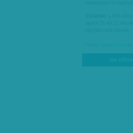
versenyben is indulha
Vízilabda:
a férfi válo
április 15. és 22. közö
négyben kell zárniuk.
Címkék:
korrupció
,
korrupc
Már előfize