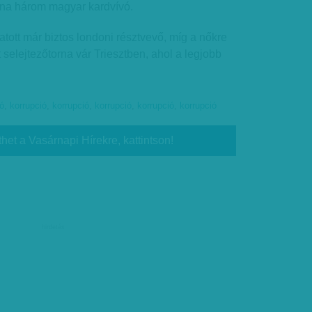
tna három magyar kardvívó.
gatott már biztos londoni résztvevő, míg a nőkre
tt selejtezőtorna vár Triesztben, ahol a legjobb
ió
,
korrupció
,
korrupció
,
korrupció
,
korrupció
,
korrupció
thet a Vasárnapi Hírekre, kattintson!
hirdetés