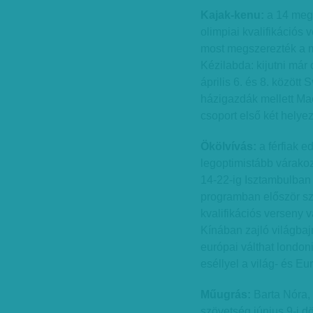
Kajak-kenu:
a 14 meg
olimpiai kvalifikációs 
most megszerezték a m
Kézilabda: kijutni már 
április 6. és 8. között
házigazdák mellett Mac
csoport első két helye
Ökölvívás:
a férfiak e
legoptimistább várako
14-22-ig Isztambulban
programban először sz
kvalifikációs verseny 
Kínában zajló világbaj
európai válthat londoni
eséllyel a világ- és E
Műugrás:
Barta Nóra,
szövetség június 9-i dö