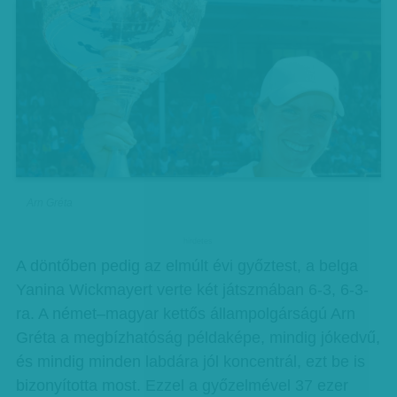
Arn Gréta
hirdetes
A döntőben pedig az elmúlt évi győztest, a belga
Yanina Wickmayert verte két játszmában 6-3, 6-3-
ra. A német–magyar kettős állampolgárságú Arn
Gréta a megbízhatóság példaképe, mindig jókedvű,
és mindig minden labdára jól koncentrál, ezt be is
bizonyította most. Ezzel a győzelmével 37 ezer