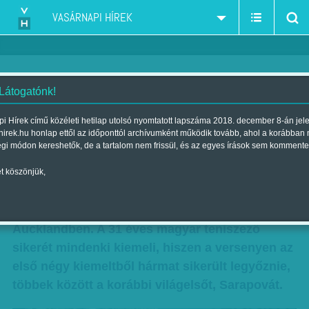
VASÁRNAPI HÍREK
 Látogatónk!
Aucklandi magyar siker
i Hírek című közéleti hetilap utolsó nyomtatott lapszáma 2018. december 8-án jel
hirek.hu honlap ettől az időponttól archívumként működik tovább, ahol a korábban
| Megjelent a 2011. január 02.-i lapszámban
égi módon kereshetők, de a tartalom nem frissül, és az egyes írások sem kommente
Az idei év első magyar sikerét a teniszező Arn
t köszönjük,
Gréta aratta, aki életében második alkalommal
nyert – WTA-tornát ezúttal Új-Zélandon
Aucklandben. A 31 éves magyar teniszező
sikerét mindenki kiemeli, hiszen a versenyen az
első négy kiemeltből hármat sikerült legyőznie,
többek között a korábbi világelsőt, Sarapovát.