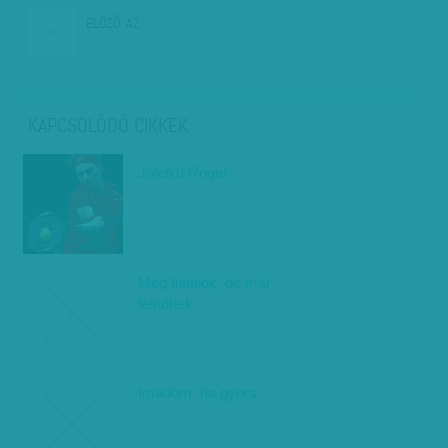
ELŐZŐ:
AZ…
KAPCSOLÓDÓ CIKKEK
Jólelkű Roger
Még fiatalok, de már
felnőttek
Imádom, ha gyors