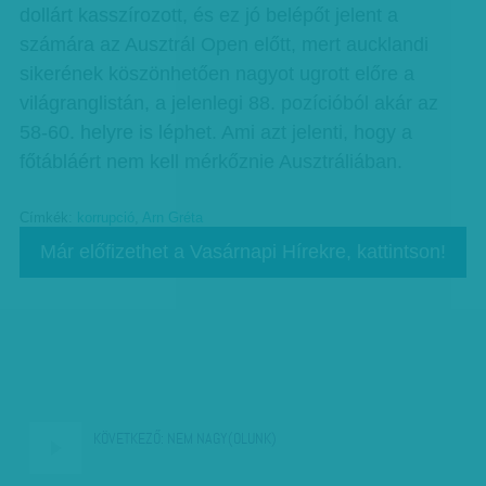
dollárt kasszírozott, és ez jó belépőt jelent a
számára az Ausztrál Open előtt, mert aucklandi
sikerének köszönhetően nagyot ugrott előre a
világranglistán, a jelenlegi 88. pozícióból akár az
58-60. helyre is léphet. Ami azt jelenti, hogy a
főtábláért nem kell mérkőznie Ausztráliában.
Címkék:
korrupció
,
Arn Gréta
Már előfizethet a Vasárnapi Hírekre, kattintson!
KÖVETKEZŐ:
NEM NAGY(OLUNK)