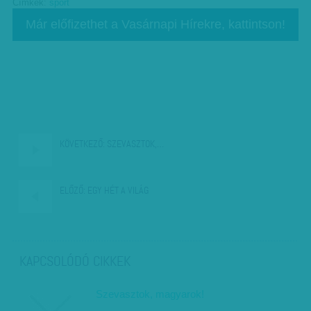
Címkék:
sport
Már előfizethet a Vasárnapi Hírekre, kattintson!
KÖVETKEZŐ:
SZEVASZTOK,…
ELŐZŐ:
EGY HÉT A VILÁG
KAPCSOLÓDÓ CIKKEK
Szevasztok, magyarok!