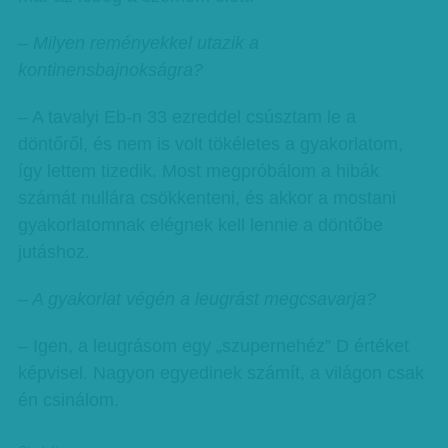
– Milyen reményekkel utazik a
kontinensbajnokságra?
– A tavalyi Eb-n 33 ezreddel csúsztam le a
döntőről, és nem is volt tökéletes a gyakorlatom,
így lettem tizedik. Most megpróbálom a hibák
számát nullára csökkenteni, és akkor a mostani
gyakorlatomnak elégnek kell lennie a döntőbe
jutáshoz.
– A gyakorlat végén a leugrást megcsavarja?
– Igen, a leugrásom egy „szupernehéz” D értéket
képvisel. Nagyon egyedinek számít, a világon csak
én csinálom.