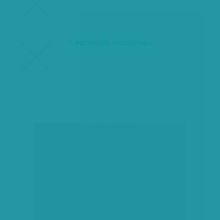
A legdrágább országimázs
társadalmi célú hirdetés