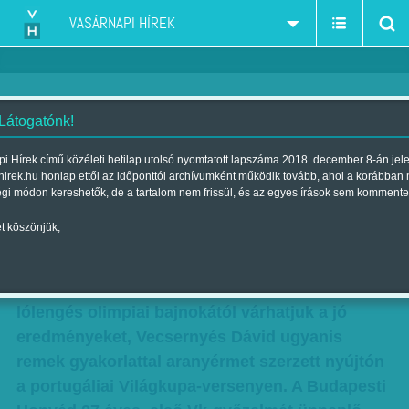
VASÁRNAPI HÍREK
 Látogatónk!
Csavaros leugrás
i Hírek című közéleti hetilap utolsó nyomtatott lapszáma 2018. december 8-án jel
hirek.hu honlap ettől az időponttól archívumként működik tovább, ahol a korábban
Szerző:
Fluck Miklós
| Megjelent a 2018. június 29.-i lapszámban
égi módon kereshetők, de a tartalom nem frissül, és az egyes írások sem kommente
t köszönjük,
Ha magyar férfi torna, akkor Berki Krisztián,
szokhattuk meg az elmúlt bő egy évtizedben.
Most viszont úgy tűnik, már nem csak a
lólengés olimpiai bajnokától várhatjuk a jó
eredményeket, Vecsernyés Dávid ugyanis
remek gyakorlattal aranyérmet szerzett nyújtón
a portugáliai Világkupa-versenyen. A Budapesti