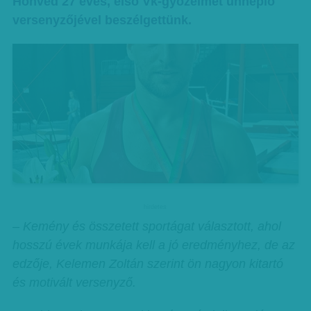
Honvéd 27 éves, első Vk-győzelmét ünneplő
versenyzőjével beszélgettünk.
hirdetes
– Kemény és összetett sportágat választott, ahol
hosszú évek munkája kell a jó eredményhez, de az
edzője, Kelemen Zoltán szerint ön nagyon kitartó
és motivált versenyző.