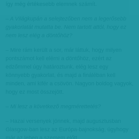
így még értékesebb elemnek számít.
– A Világkupán a selejtezőben nem a legerősebb
gyakorlatát mutatta be. Nem tartott attól, hogy ez
nem lesz elég a döntőhöz?
– Mire rám került a sor, már láttuk, hogy milyen
pontszámot kell elérni a döntőhöz, ezért az
edzőmmel úgy határoztunk, elég lesz egy
könnyebb gyakorlat, és majd a fináléban kell
minden, ami kifér a csövön. Nagyon boldog vagyok,
hogy ez most összejött.
– Mi lesz a következő megmérettetés?
– Hazai versenyek jönnek, majd augusztusban
Glasgow-ban lesz az Európa-bajnokság, úgyhogy
már az lebeg a szemem előtt.