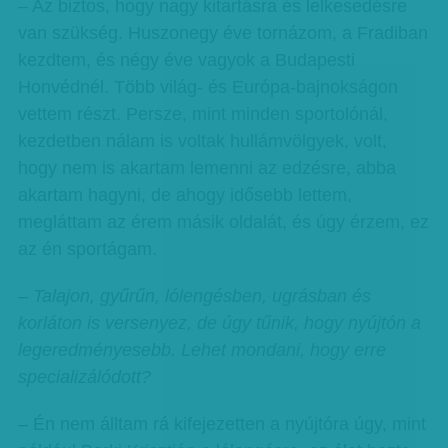
– Az biztos, hogy nagy kitartásra és lelkesedésre
van szükség. Huszonegy éve tornázom, a Fradiban
kezdtem, és négy éve vagyok a Budapesti
Honvédnél. Több világ- és Európa-bajnokságon
vettem részt. Persze, mint minden sportolónál,
kezdetben nálam is voltak hullámvölgyek, volt,
hogy nem is akartam lemenni az edzésre, abba
akartam hagyni, de ahogy idősebb lettem,
megláttam az érem másik oldalát, és úgy érzem, ez
az én sportágam.
– Talajon, gyűrűn, lólengésben, ugrásban és
korláton is versenyez, de úgy tűnik, hogy nyújtón a
legeredményesebb. Lehet mondani, hogy erre
specializálódott?
– Én nem álltam rá kifejezetten a nyújtóra úgy, mint