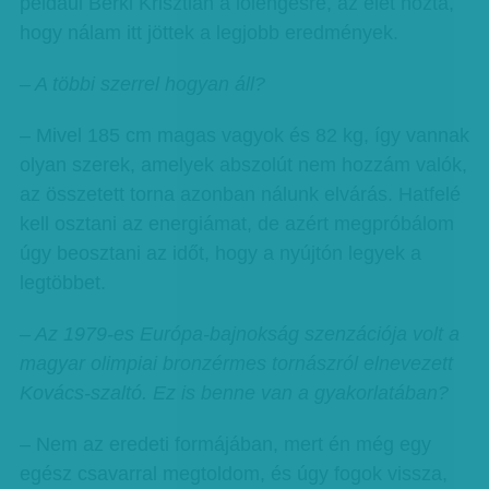
például Berki Krisztián a lólengésre, az élet hozta,
hogy nálam itt jöttek a legjobb eredmények.
– A többi szerrel hogyan áll?
– Mivel 185 cm magas vagyok és 82 kg, így vannak
olyan szerek, amelyek abszolút nem hozzám valók,
az összetett torna azonban nálunk elvárás. Hatfelé
kell osztani az energiámat, de azért megpróbálom
úgy beosztani az időt, hogy a nyújtón legyek a
legtöbbet.
– Az 1979-es Európa-bajnokság szenzációja volt a
magyar olimpiai bronzérmes tornászról elnevezett
Kovács-szaltó. Ez is benne van a gyakorlatában?
– Nem az eredeti formájában, mert én még egy
egész csavarral megtoldom, és úgy fogok vissza,