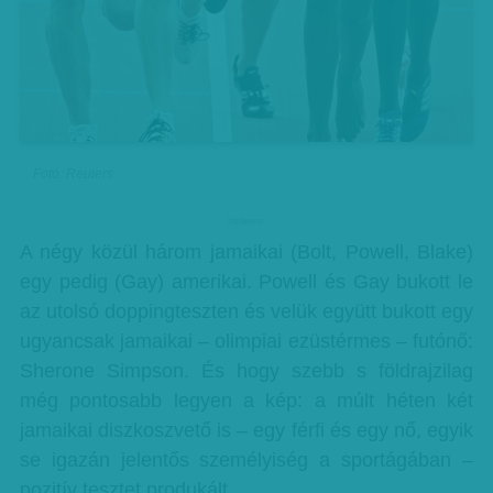
Fotó: Reuters
hirdetes
A négy közül három jamaikai (Bolt, Powell, Blake)
egy pedig (Gay) amerikai. Powell és Gay bukott le
az utolsó doppingteszten és velük együtt bukott egy
ugyancsak jamaikai – olimpiai ezüstérmes – futónő:
Sherone Simpson. És hogy szebb s földrajzilag
még pontosabb legyen a kép: a múlt héten két
jamaikai diszkoszvető is – egy férfi és egy nő, egyik
se igazán jelentős személyiség a sportágában –
pozitív tesztet produkált.