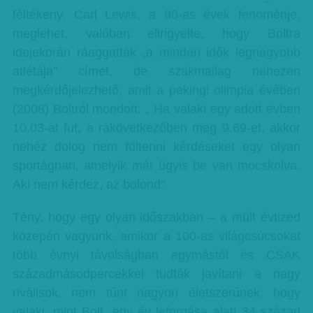
féltékeny. Carl Lewis, a 80-as évek fenoménje,
meglehet, valóban elirigyelte, hogy Boltra
idejekorán ráaggatták „a minden idők legnagyobb
atlétája” címet, de szakmailag nehezen
megkérdőjelezhető, amit a pekingi olimpia évében
(2008) Boltról mondott: „ Ha valaki egy adott évben
10.03-at fut, a rákövetkezőben meg 9.69-et, akkor
nehéz dolog nem föltenni kérdéseket egy olyan
sportágban, amelyik már úgyis be van mocskolva.
Aki nem kérdez, az bolond".
Tény, hogy egy olyan időszakban – a múlt évtized
közepén vagyunk, amikor a 100-as világcsúcsokat
több évnyi távolságban egymástól és CSAK
századmásodpercekkel tudták javítani a nagy
riválisok, nem tűnt nagyon életszerűnek, hogy
valaki, mint Bolt, egy év leforgása alatt 34 század