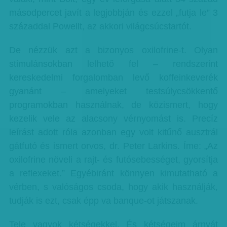
másodpercet javít a legjobbján és ezzel „futja le” 3
századdal Powellt, az akkori világcsúcstartót.
De nézzük azt a bizonyos oxilofrine-t. Olyan
stimulánsokban lelhető fel – rendszerint
kereskedelmi forgalomban levő koffeinkeverék
gyanánt – amelyeket testsúlycsökkentő
programokban használnak, de közismert, hogy
kezelik vele az alacsony vérnyomást is. Precíz
leírást adott róla azonban egy volt kitűnő ausztrál
gátfutó és ismert orvos, dr. Peter Larkins. Íme: „Az
oxilofrine növeli a rajt- és futósebességet, gyorsítja
a reflexeket.” Egyébiránt könnyen kimutatható a
vérben, s valóságos csoda, hogy akik használják,
tudják is ezt, csak épp va banque-ot játszanak.
Tele vagyok kétségekkel. És kétségeim árnyát