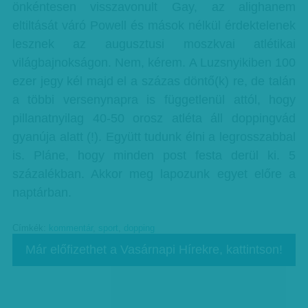
önkéntesen visszavonult Gay, az alighanem
eltiltását váró Powell és mások nélkül érdektelenek
lesznek az augusztusi moszkvai atlétikai
világbajnokságon. Nem, kérem. A Luzsnyikiben 100
ezer jegy kél majd el a százas döntő(k) re, de talán
a többi versenynapra is függetlenül attól, hogy
pillanatnyilag 40-50 orosz atléta áll doppingvád
gyanúja alatt (!). Együtt tudunk élni a legrosszabbal
is. Pláne, hogy minden post festa derül ki. 5
százalékban. Akkor meg lapozunk egyet előre a
naptárban.
Címkék:
kommentár
,
sport
,
dopping
Már előfizethet a Vasárnapi Hírekre, kattintson!