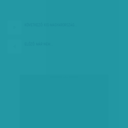
KÖVETKEZŐ:
KIS-MAGYARORSZÁG…
ELŐZŐ:
MÁR NEM…
társadalmi célú hirdetés