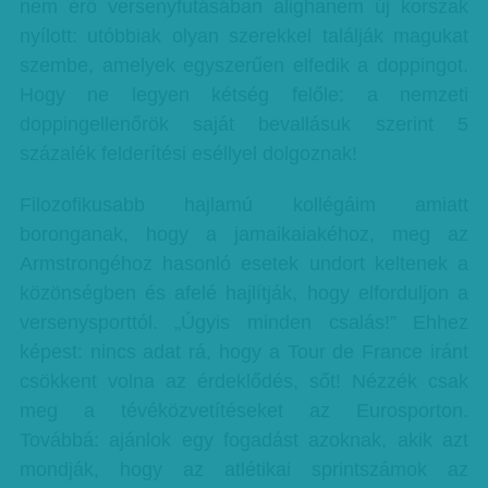
nem érő versenyfutásában alighanem új korszak
nyílott: utóbbiak olyan szerekkel találják magukat
szembe, amelyek egyszerűen elfedik a doppingot.
Hogy ne legyen kétség felőle: a nemzeti
doppingellenőrök saját bevallásuk szerint 5
százalék felderítési eséllyel dolgoznak!
Filozofikusabb hajlamú kollégáim amiatt
boronganak, hogy a jamaikaiakéhoz, meg az
Armstrongéhoz hasonló esetek undort keltenek a
közönségben és afelé hajlítják, hogy elforduljon a
versenysporttól. „Úgyis minden csalás!” Ehhez
képest: nincs adat rá, hogy a Tour de France iránt
csökkent volna az érdeklődés, sőt! Nézzék csak
meg a tévéközvetítéseket az Eurosporton.
Továbbá: ajánlok egy fogadást azoknak, akik azt
mondják, hogy az atlétikai sprintszámok az