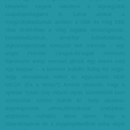
kénytelen vagyok ráteríteni a legnagyobb
csapatsportágakra is. Látva azokat a
megpróbáltatásokat, amiken a több és még több
siker érdekében a világ legjobb labdarúgóinak,
kosárlabdázóinak, amerikai futballistáinak,
jégkorongozóinak keresztül kell menniük – egy
angol Premier League-élcsapat minimum
háromszor annyi meccset játszik egy évben mint
egy magyar –, a bennem bujkáló ördög azt súgja,
hogy stimulánsok nélkül ez egyszerűen NEM
MEGY. (És a tenisz?) Amikor olvasom, hogy a
sprinter Tyson Gay valami olyan, közelebbről nem
azonosított szeren bukott le, mely alkalmas
doppingszerek „elmaszkírozására” (valójában
alighanem vízhajtó), akkor látom, hogy a
laboratóriumok és a doppingellenőrök soha véget