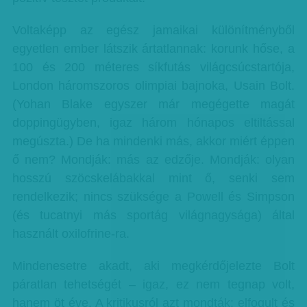
Voltaképp az egész jamaikai különítményből
egyetlen ember látszik ártatlannak: korunk hőse, a
100 és 200 méteres síkfutás világcsúcstartója,
London háromszoros olimpiai bajnoka, Usain Bolt.
(Yohan Blake egyszer már megégette magát
doppingügyben, igaz három hónapos eltiltással
megúszta.) De ha mindenki más, akkor miért éppen
ő nem? Mondják: más az edzője. Mondják: olyan
hosszú szöcskelábakkal mint ő, senki sem
rendelkezik; nincs szüksége a Powell és Simpson
(és tucatnyi más sportág világnagysága) által
használt oxilofrine-ra.
Mindenesetre akadt, aki megkérdőjelezte Bolt
páratlan tehetségét – igaz, ez nem tegnap volt,
hanem öt éve. A kritikusról azt mondták: elfogult és