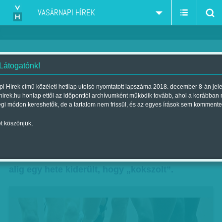
VASÁRNAPI HÍREK
 Látogatónk!
Doppingvilág
i Hírek című közéleti hetilap utolsó nyomtatott lapszáma 2018. december 8-án jel
hirek.hu honlap ettől az időponttól archívumként működik tovább, ahol a korábban
Szerző:
Aczél Endre
| Megjelent a 2013. július 21.-i lapszámban
égi módon kereshetők, de a tartalom nem frissül, és az egyes írások sem kommente
t köszönjük,
Rossz nap. Ez véletlenül nem Daniel Powter
világslágerének a címe, hanem az a nap, amikor
a világ négy leggyorsabb embere közül kettőről
alig egy hete kiderült, hogy „kokszolt”.