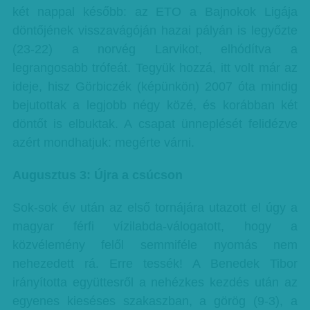
két nappal később: az ETO a Bajnokok Ligája
döntőjének visszavágóján hazai pályán is legyőzte
(23-22) a norvég Larvikot, elhódítva a
legrangosabb trófeát. Tegyük hozzá, itt volt már az
ideje, hisz Görbiczék (képünkön) 2007 óta mindig
bejutottak a legjobb négy közé, és korábban két
döntőt is elbuktak. A csapat ünneplését felidézve
azért mondhatjuk: megérte várni.
Augusztus 3: Újra a csúcson
Sok-sok év után az első tornájára utazott el úgy a
magyar férfi vízilabda-válogatott, hogy a
közvélemény felől semmiféle nyomás nem
nehezedett rá. Erre tessék! A Benedek Tibor
irányította együttesről a nehézkes kezdés után az
egyenes kieséses szakaszban, a görög (9-3), a