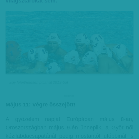
világsztárokat sem.
Egy felejthetetlen pillanat 2013-ból
hirdetes
Május 11: Végre összejött!
A győzelem napját Európában május 8-án,
Oroszországban május 9-én ünneplik, a Győr női
kézilabdacsapatánál pedig mostantól utóbbinál is