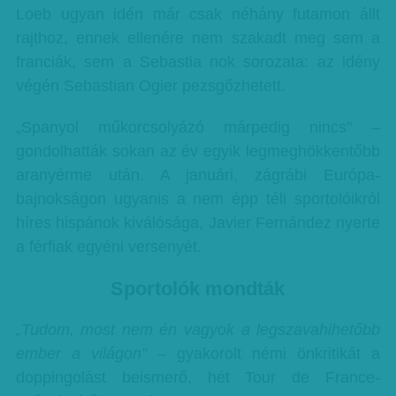
Loeb ugyan idén már csak néhány futamon állt
rajthoz, ennek ellenére nem szakadt meg sem a
franciák, sem a Sebastia nok sorozata: az idény
végén Sebastian Ogier pezsgőzhetett.
„Spanyol műkorcsolyázó márpedig nincs" –
gondolhatták sokan az év egyik legmeghökkentőbb
aranyérme után. A januári, zágrábi Európa-
bajnokságon ugyanis a nem épp téli sportolóikról
híres hispánok kiválósága, Javier Fernández nyerte
a férfiak egyéni versenyét.
Sportolók mondták
„Tudom, most nem én vagyok a legszavahihetőbb
ember a világon”
– gyakorolt némi önkritikát a
doppingolást beismerő, hét Tour de France-