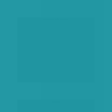
társadalmi célú hirdetés
hirdetés