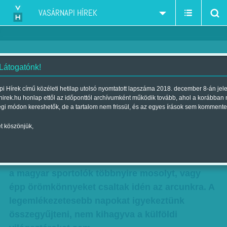
VASÁRNAPI HÍREK
 Látogatónk!
Egy páratlan év
i Hírek című közéleti hetilap utolsó nyomtatott lapszáma 2018. december 8-án jel
hirek.hu honlap ettől az időponttól archívumként működik tovább, ahol a korábban
Szerző:
Beró Zsolt
| Megjelent a 2013. december 29.-i lapszámban
égi módon kereshetők, de a tartalom nem frissül, és az egyes írások sem kommente
t köszönjük,
És a cím nemcsak matematikailag állja meg a
helyét 2013-mal kapcsolatban. Ha
labdarúgóinkról elfeledkezünk (bár tudnánk…),
a magyar sportolók többnyire mosolyt, vagy
épp örömkönnyeket csaltak idén az arcunkra. A
legemlékezetesebb napokat igyekeztünk
összegyűjteni, nem kihagyva a külföldi