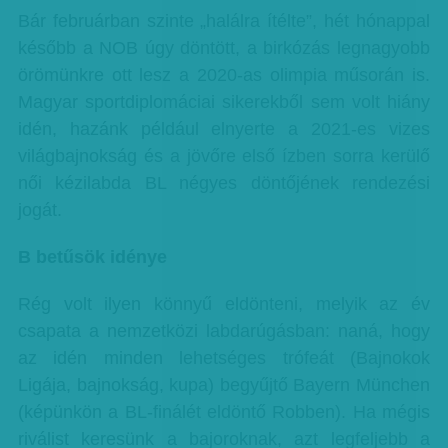
Bár februárban szinte „halálra ítélte”, hét hónappal
később a NOB úgy döntött, a birkózás legnagyobb
örömünkre ott lesz a 2020-as olimpia műsorán is.
Magyar sportdiplomáciai sikerekből sem volt hiány
idén, hazánk például elnyerte a 2021-es vizes
világbajnokság és a jövőre első ízben sorra kerülő
női kézilabda BL négyes döntőjének rendezési
jogát.
B betűsök idénye
Rég volt ilyen könnyű eldönteni, melyik az év
csapata a nemzetközi labdarúgásban: naná, hogy
az idén minden lehetséges trófeát (Bajnokok
Ligája, bajnokság, kupa) begyűjtő Bayern München
(képünkön a BL-finálét eldöntő Robben). Ha mégis
riválist keresünk a bajoroknak, azt legfeljebb a