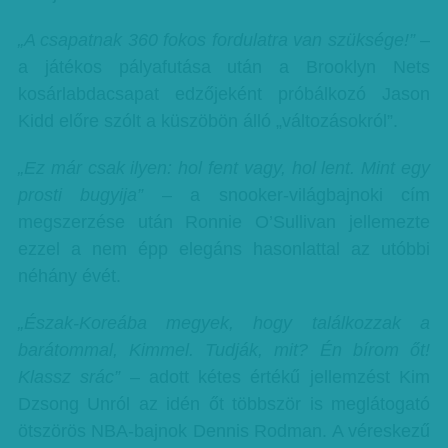
„A csapatnak 360 fokos fordulatra van szüksége!”
–
a játékos pályafutása után a Brooklyn Nets
kosárlabdacsapat edzőjeként próbálkozó Jason
Kidd előre szólt a küszöbön álló „változásokról”.
„Ez már csak ilyen: hol fent vagy, hol lent. Mint egy
prosti bugyija”
– a snooker-világbajnoki cím
megszerzése után Ronnie O’Sullivan jellemezte
ezzel a nem épp elegáns hasonlattal az utóbbi
néhány évét.
„Észak-Koreába megyek, hogy találkozzak a
barátommal, Kimmel. Tudják, mit? Én bírom őt!
Klassz srác”
– adott kétes értékű jellemzést Kim
Dzsong Unról az idén őt többször is meglátogató
ötszörös NBA-bajnok Dennis Rodman. A véreskezű