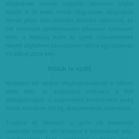
kifejezések, aminél nagyobb elismerés aligha
létezik. A 26 éves, immár négyszeres világbajnok
német pilóta idén rekordot rekordra halmozott, és
bár szeretünk sporttörténelmi pillanatok szemtanúi
lenni, a többség azért az újabb csúcsdöntések
helyett alighanem szívesebben nézne egy izgalmas
F1-idényt 2014-ben.
Róluk is szólt
Budapest két rangos világbajnokságnak is otthont
adott idén: az augusztusi vívó-vb-n a férfi
párbajtőrcsapat, a szeptemberi birkózó-vb-n pedig
Sastin Marianna (59 kg) aranyérmének örülhettünk.
Tragikus és felemelő: a győri női kosarasok
november elején, két hónappal a buszbaleset után,