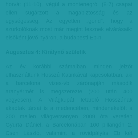
horvát (11-10), végül a montenegrói (8-7) csapat
ellen sugárzott a magabiztosság és az
egységesség. Az egyetlen „gond”, hogy a
szurkolóknak most már megint lesznek elvárásaik:
elsőként jövő nyáron, a budapesti Eb-n.
Augusztus 4: Királynő születik
Az év korábbi számaiban minden jelzőt
elhasználtunk Hosszú Katinkával kapcsolatban, aki
a barcelonai vizes-vb zárónapján második
aranyérmét is megszerezte (200 után 400
vegyesen). A Világkupát letaroló Hosszúnak
akadtak társai is a medencében, mindenekelőtt a
200 mellen világversenyen 2009 óta veretlen
Gyurta Dániel, a Barcelonában 100 pillangón 2.
Cseh László, valamint a rövidpályás Eb két