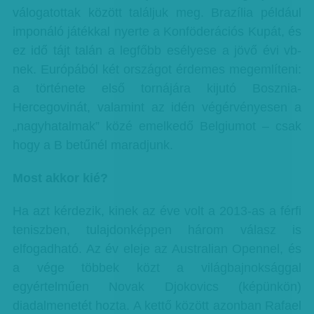
válogatottak között találjuk meg. Brazília például
imponáló játékkal nyerte a Konföderációs Kupát, és
ez idő tájt talán a legfőbb esélyese a jövő évi vb-
nek. Európából két országot érdemes megemlíteni:
a története első tornájára kijutó Bosznia-
Hercegovinát, valamint az idén végérvényesen a
„nagyhatalmak” közé emelkedő Belgiumot – csak
hogy a B betűnél maradjunk.
Most akkor kié?
Ha azt kérdezik, kinek az éve volt a 2013-as a férfi
teniszben, tulajdonképpen három válasz is
elfogadható. Az év eleje az Australian Opennel, és
a vége többek közt a világbajnoksággal
egyértelműen Novak Djokovics (képünkön)
diadalmenetét hozta. A kettő között azonban Rafael