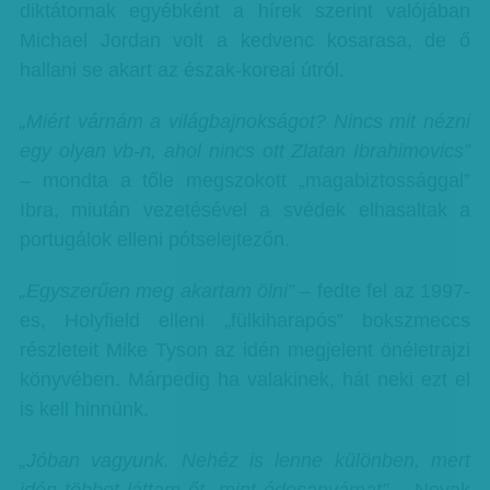
diktátornak egyébként a hírek szerint valójában
Michael Jordan volt a kedvenc kosarasa, de ő
hallani se akart az észak-koreai útról.
„Miért várnám a világbajnokságot? Nincs mit nézni
egy olyan vb-n, ahol nincs ott Zlatan Ibrahimovics”
– mondta a tőle megszokott „magabiztossággal”
Ibra, miután vezetésével a svédek elhasaltak a
portugálok elleni pótselejtezőn.
„Egyszerűen meg akartam ölni”
– fedte fel az 1997-
es, Holyfield elleni „fülkiharapós” bokszmeccs
részleteit Mike Tyson az idén megjelent önéletrajzi
könyvében. Márpedig ha valakinek, hát neki ezt el
is kell hinnünk.
„Jóban vagyunk. Nehéz is lenne különben, mert