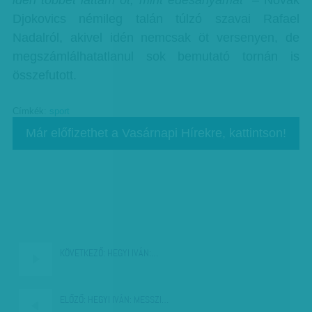
idén többet láttam őt, mint édesanyámat”
– Novak
Djokovics némileg talán túlzó szavai Rafael
Nadalról, akivel idén nemcsak öt versenyen, de
megszámlálhatatlanul sok bemutató tornán is
összefutott.
Címkék:
sport
Már előfizethet a Vasárnapi Hírekre, kattintson!
KÖVETKEZŐ:
HEGYI IVÁN:…
ELŐZŐ:
HEGYI IVÁN: MESSZI…