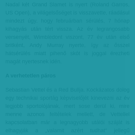
Nadal két Grand Slamet is nyert (Roland Garros,
US Open), a világelsőséget is visszavette, ráadásul
mindezt úgy, hogy februárban sérülés, 7 hónap
kihagyás után tért vissza. Az év legrangosabb
versenyét, Wimbledont viszont, 77 év után első
britként, Andy Murray nyerte, így az ősszel
hátsérülés miatt pihenő skót is joggal érezheti
magát nyertesnek idén.
A verhetetlen páros
Sebastian Vettel és a Red Bullja. Kockázatos dolog
egy technikai sportág képviselőjét kinevezni az év
legjobb sportolójának, mert sose derül ki, mire
menne azonos feltételek mellett, de Vettellel
kapcsolatban már a legnagyobb utálói száját is
elhagyják a „valamit azért tudhat” jellegű