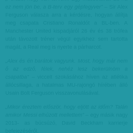
ez nem jön be, a B-terv egy gépfegyver”
– Sir Alex
Ferguson válasza arra a kérdésre, hogyan állítja
meg csapata Cristiano Ronaldót a BL-ben. A
Manchester United kispadjáról 26 év és 38 trófea
után távozott tréner végül egyikhez sem tartotta
magát, a Real meg is nyerte a párharcot.
„Alex és én barátok vagyunk. Most, hogy már nem
ő az edző, félek, nehéz lesz bekerülnöm a
csapatba”
– viccelt szokásához híven az atlétika
állócsillaga, a hatalmas MU-rajongó hírében álló
Usain Bolt Ferguson visszavonulásával.
„Mikor éreztem először, hogy eljött az időm? Talán
amikor Messi elhúzott mellettem”
– egy másik nagy
2013- as búcsúzó, David Beckham karrierje
befejezéséről.