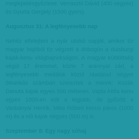
meglepetésgyőztese: Verrasztó Dávid (400 vegyes)
és Gyurta Gergely (1500 gyors).
Augusztus 31: A legfényesebb nap
Nehéz elfelejteni a nyár utolsó napját, amikor tíz
magyar hajóból tíz végzett a dobogón a duisburgi
kajak-kenu világbajnokságon. A magyar küldöttség
végül 17 éremmel, közte 7 arannyal zárt, a
legfényesebb medálok közül ráadásul négyet
ötkarikás számban szereztek a mieink: Kozák
Danuta kajak egyes 500 méteren, Vajda Attila kenu
egyes 1000-en volt a legjobb, de győzött a
Vasbányai Henrik, Mike Róbert kenus páros (1000
m) és a női kajak négyes (500 m) is.
Szeptember 8: Egy nagy sóhaj