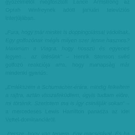
győzelmétől megfosztott Lance Armstrong az
Oprah Winfreynek adott januári televíziós
interjújában.
„Fura, hogy már minket is doppingolással vádolnak.
Egy golfozónak mégis milyen szer lenne hasznos?
Maximum a Viagra, hogy hosszú és egyenes
legyen… az ütésünk”
– Henrik Stenson svéd
golfozó reakciója arra, hogy manapság már
mindenki gyanús.
„Emlékszem a Schumacher-érára, mindig felkeltem
a rajtra, aztán visszafeküdtem, úgyis tudtam előre,
mi történik. Szerintem ma is így csinálják sokan”
–
a mercedeses Lewis Hamilton panasza az idei
Vettel-dominanciáról.
„Persze, hogy van tervem. Egy macsétával. És ha