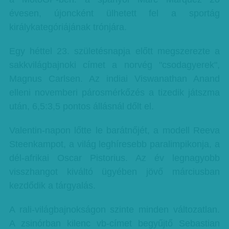
évesen, újoncként ülhetett fel a sportág
királykategóriájának trónjára.
Egy héttel 23. születésnapja előtt megszerezte a
sakkvilágbajnoki címet a norvég "csodagyerek",
Magnus Carlsen. Az indiai Viswanathan Anand
elleni novemberi párosmérkőzés a tizedik játszma
után, 6,5:3,5 pontos állásnál dőlt el.
Valentin-napon lőtte le barátnőjét, a modell Reeva
Steenkampot, a világ leghíresebb paralimpikonja, a
dél-afrikai Oscar Pistorius. Az év legnagyobb
visszhangot kiváltó ügyében jövő márciusban
kezdődik a tárgyalás.
A rali-világbajnokságon szinte minden változatlan.
A zsinórban kilenc vb-címet begyűjtő Sebastian