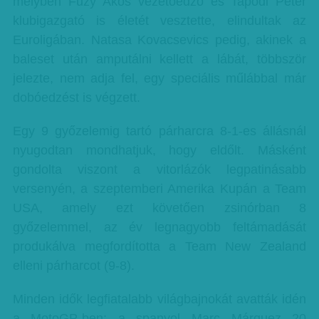
melyben Fűzy Ákos vezetőedző és Tapodi Péter
klubigazgató is életét vesztette, elindultak az
Euroligában. Natasa Kovacsevics pedig, akinek a
baleset után amputálni kellett a lábát, többször
jelezte, nem adja fel, egy speciális műlábbal már
dobóedzést is végzett.
Egy 9 győzelemig tartó párharcra 8-1-es állásnál
nyugodtan mondhatjuk, hogy eldőlt. Másként
gondolta viszont a vitorlázók legpatinásabb
versenyén, a szeptemberi Amerika Kupán a Team
USA, amely ezt követően zsinórban 8
győzelemmel, az év legnagyobb feltámadását
produkálva megfordította a Team New Zealand
elleni párharcot (9-8).
Minden idők legfiatalabb világbajnokát avatták idén
a MotoGP-ben: a spanyol Marc Márquez 20