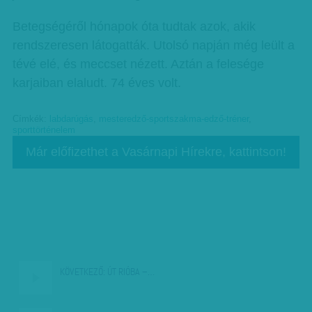
Betegségéről hónapok óta tudtak azok, akik
rendszeresen látogatták. Utolsó napján még leült a
tévé elé, és meccset nézett. Aztán a felesége
karjaiban elaludt. 74 éves volt.
Címkék:
labdarúgás
,
mesteredző-sportszakma-edző-tréner
,
sporttörténelem
Már előfizethet a Vasárnapi Hírekre, kattintson!
KÖVETKEZŐ:
ÚT RIÓBA –…