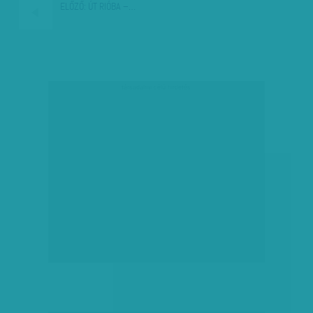
ELŐZŐ:
ÚT RIÓBA –…
társadalmi célú hirdetés