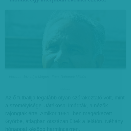
Verebes József, a Mágus - Fotó: Bohanek Miklós
hirdetes
Az ő futballja legalább olyan szórakoztató volt, mint
a személyisége. Játékosai imádták, a nézők
rajongtak érte. Amikor 1981- ben megérkezett
Győrbe, átlagban ötszázan ültek a lelátón. Néhány
hónappal később harmincezren.