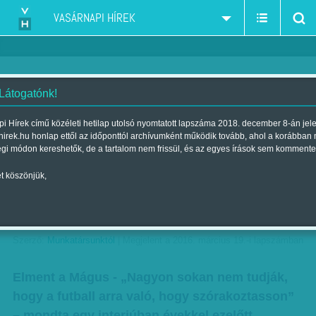
VASÁRNAPI HÍREK
 Látogatónk!
'Nagyon sokan nem tudják, hogy
i Hírek című közéleti hetilap utolsó nyomtatott lapszáma 2018. december 8-án jel
hirek.hu honlap ettől az időponttól archívumként működik tovább, ahol a korábban
a futball arra való, hogy
égi módon kereshetők, de a tartalom nem frissül, és az egyes írások sem kommente
szórakoztasson' - így beszélt,
t köszönjük,
így gondokodott Verebes, a
Mágus
Szerző:
Munkatársunktól
| Megjelent a 2016. március 19.-i lapszámban
Elment a Mágus - „Nagyon sokan nem tudják,
hogy a futball arra való, hogy szórakoztasson”
– mondta egy interjúban évekkel ezelőtt.