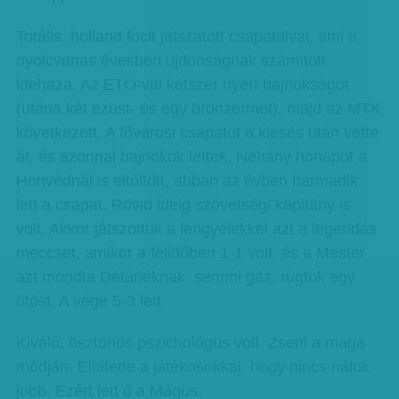
Totális, holland focit játszatott csapataival, ami a
nyolcvanas években újdonságnak számított
idehaza. Az ETO-val kétszer nyert bajnokságot
(utána két ezüst- és egy bronzérmet), majd az MTK
következett. A fővárosi csapatot a kiesés után vette
át, és azonnal bajnokok lettek. Néhány hónapot a
Honvédnál is eltöltött, abban az évben harmadik
lett a csapat. Rövid ideig szövetségi kapitány is
volt. Akkor játszottuk a lengyelekkel azt a legendás
meccset, amikor a félidőben 1-1 volt, és a Mester
azt mondta Détáriéknak: semmi gáz, rúgtok egy
ötöst. A vége 5-3 lett.
Kiváló, ösztönös pszichológus volt. Zseni a maga
módján. Elhitette a játékosokkal, hogy nincs náluk
jobb. Ezért lett ő a Mágus.