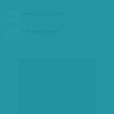
KÖVETKEZŐ:
CSÚCS EZ A HÉTFŐ
ELŐZŐ:
KÖNNYŰ SÚLYÚNAK…
társadalmi célú hirdetés