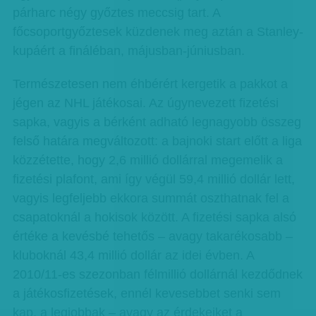
párharc négy győztes meccsig tart. A
főcsoportgyőztesek küzdenek meg aztán a Stanley-
kupáért a fináléban, májusban-júniusban.
Természetesen nem éhbérért kergetik a pakkot a
jégen az NHL játékosai. Az úgynevezett fizetési
sapka, vagyis a bérként adható legnagyobb összeg
felső határa megváltozott: a bajnoki start előtt a liga
közzétette, hogy 2,6 millió dollárral megemelik a
fizetési plafont, ami így végül 59,4 millió dollár lett,
vagyis legfeljebb ekkora summát oszthatnak fel a
csapatoknál a hokisok között. A fizetési sapka alsó
értéke a kevésbé tehetős – avagy takarékosabb –
kluboknál 43,4 millió dollár az idei évben. A
2010/11-es szezonban félmillió dollárnál kezdődnek
a játékosfizetések, ennél kevesebbet senki sem
kap, a legjobbak – avagy az érdekeiket a