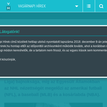
VASÁRNAPI HÍREK
 Látogatónk!
Emelem a (fizetési) kalapom
i Hírek című közéleti hetilap utolsó nyomtatott lapszáma 2018. december 8-án jel
hirek.hu honlap ettől az időponttól archívumként működik tovább, ahol a korábban
Szerző:
Jamzon
| Megjelent a 2010. december 12.-i lapszámban
égi módon kereshetők, de a tartalom nem frissül, és az egyes írások sem kommente
t köszönjük,
Kanadában a legnépszerűbb sport mindmáig a
jégkorongozás, még pontosabban annak
csúcskategóriája, az NHL (a Nemzeti Jégkorong
Liga) bajnoksága, míg az Egyesült Államokban
az NHL nézettségét megelőzi az amerikai futball
(NFL), a baseball (MLB) és a kosárlabda (NBA).