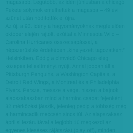
magasabb. Legutóbb, az idén júniusban a chicagói
Fekete sólymok emelhették a magasba – 49 évi
szünet után hódították el újra.
Az új, a 93. idény a hagyományoknak megfelelően
október elején rajtolt, ezúttal a Minnesota Wild –
Carolina Hurricanes összecsapással, a
népszerűsítés érdekében „kihelyezett tagozatként”
Helsinkiben. Eddig a címvédő Chicago elég
közepes teljesítményt nyújt. Annál jobban áll a
Pittsburgh Penguins, a Washington Capitals, a
Detroit Red Wings, a Montreal és a Philadelphia
Flyers. Persze, messze a vége, hiszen a bajnoki
alapszakaszban mind a harminc csapat fejenként
82 mérkőzést játszik, jelenleg pedig a többség még
a harmincadik meccsén sincs túl. Az alapszakasz
áprilisi lezárultával a legjobb 16 megkezdi az
egyenes kieséses rájátszást (play-off), minden