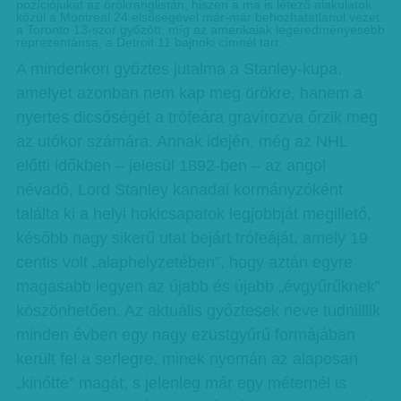
pozíciójukat az örökranglistán, hiszen a ma is létező alakulatok
közül a Montreal 24 elsőségével már-már behozhatatlanul vezet,
a Toronto 13-szor győzött, míg az amerikaiak legeredményesebb
reprezentánsa, a Detroit 11 bajnoki címnél tart.
A mindenkori győztes jutalma a Stanley-kupa,
amelyet azonban nem kap meg örökre, hanem a
nyertes dicsőségét a trófeára gravírozva őrzik meg
az utókor számára. Annak idején, még az NHL
előtti időkben – jelesül 1892-ben – az angol
névadó, Lord Stanley kanadai kormányzóként
találta ki a helyi hokicsapatok legjobbját megillető,
később nagy sikerű utat bejárt trófeáját, amely 19
centis volt „alaphelyzetében”, hogy aztán egyre
magasabb legyen az újabb és újabb „évgyűrűknek”
köszönhetően. Az aktuális győztesek neve tudniillik
minden évben egy nagy ezüstgyűrű formájában
került fel a serlegre, minek nyomán az alaposan
„kinőtte” magát, s jelenleg már egy méternél is