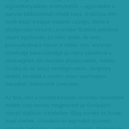
leghatékonyabban érvényesítők – ugyanakkor e
summa többszörösét vihetik haza. A bérlista élén
levők közül a kapus Roberto Luongo, illetve a
középcsatár Vincent Lecavalier fizetése példának
okáért egyformán 10 millió dollár, de nem
panaszkodhat a három 9 milliós sem: ennyivel
hizlalhatja bankszámláját az idény zárultával a
pittsburghiek két zseniális középcsatára, Sidney
Crosby és az orosz vendégmunkás, Jevgenyij
Malkin, továbbá a szintén orosz washingtoni
balszélső, Alekszandr Ovecskin.
Az NHL-ben a kezdeti kanadai–amerikai nacionálék
mellett szép lassan megjelentek az Európából
érkező légiósok. Kezdetben főleg svédek és finnek,
majd csehek, szlovákok és leginkább (szovjet)
oroszok, Fetyiszov: Larionov, Makarov, Fjodorov és