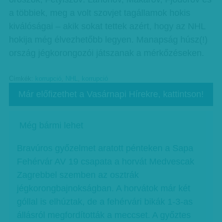
a többiek, meg a volt szovjet tagállamok hokis
kiválóságai – akik sokat tettek azért, hogy az NHL
hokija még élvezhetőbb legyen. Manapság húsz(!)
ország jégkorongozói játszanak a mérkőzéseken.
Címkék:
korrupció
,
NHL
,
korrupció
Már előfizethet a Vasárnapi Hírekre, kattintson!
Még bármi lehet
Bravúros győzelmet aratott pénteken a Sapa
Fehérvár AV 19 csapata a horvát Medvescak
Zagrebbel szemben az osztrák
jégkorongbajnokságban. A horvátok már két
góllal is elhúztak, de a fehérvári bikák 1-3-as
állásról megfordították a meccset. A győztes