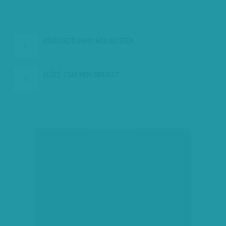
KÖVETKEZŐ:
ENNYI MÉG BELEFÉR
ELŐZŐ:
CSAK NEKI SIKERÜLT
társadalmi célú hirdetés