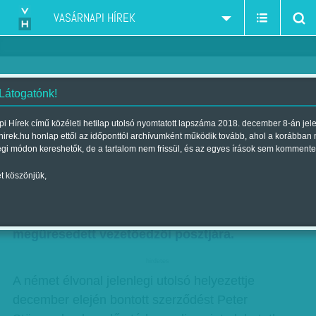
VASÁRNAPI HÍREK
 Látogatónk!
Felfelé bukhat
i Hírek című közéleti hetilap utolsó nyomtatott lapszáma 2018. december 8-án jel
hirek.hu honlap ettől az időponttól archívumként működik tovább, ahol a korábban
Szerző:
Munkatársunktól
| Megjelent a 2017. december 16.-i
égi módon kereshetők, de a tartalom nem frissül, és az egyes írások sem kommente
lapszámban
t köszönjük,
Német sajtóhírek szerint Bernd Storck az egyik
jelölt a Bundesligában szereplő 1. FC Köln
megüresedett vezetőedzői posztjára.
hirdetes
A német élvonal jelenlegi utolsó helyezettje
december elején bontott szerződést Peter