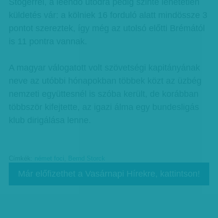
Stögerrel, a leendő utódra pedig szinte lehetetlen
küldetés vár: a kölniek 16 forduló alatt mindössze 3
pontot szereztek, így még az utolsó előtti Brémától
is 11 pontra vannak.
A magyar válogatott volt szövetségi kapitányának
neve az utóbbi hónapokban többek közt az üzbég
nemzeti együttesnél is szóba került, de korábban
többször kifejtette, az igazi álma egy bundesligás
klub dirigálása lenne.
Címkék:
német foci
,
Bernd Storck
Már előfizethet a Vasárnapi Hírekre, kattintson!