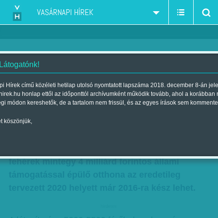
VASÁRNAPI HÍREK
 Látogatónk!
Gyorsuló építkezés
i Hírek című közéleti hetilap utolsó nyomtatott lapszáma 2018. december 8-án jel
hirek.hu honlap ettől az időponttól archívumként működik tovább, ahol a korábban
Szerző:
Munkatársunktól
| Megjelent a 2014. november 09.-i
égi módon kereshetők, de a tartalom nem frissül, és az egyes írások sem kommente
lapszámban
t köszönjük,
Kiemelt kormányzati beruházás lett az MTK új
labdarúgó-stadionjának építése, így a kék-
fehérek mintegy 4 milliárd forintos állami
támogatással épülő otthona az eredetileg
tervezett 2020 helyett már 2016-ra kész lehet.
hirdetes