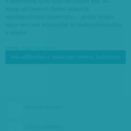
A létesítmény 5000-5500 férőhelyes lesz, és –
ahogy azt Deutsch Tamás klubelnök
sajtótájékoztatón bejelentette – „amikor felépül,
akkor nem lesz korszerűbb és modernebb stadion
a világon”.
Címkék:
magyar foci
,
stadion
Már előfizethet a Vasárnapi Hírekre, kattintson!
KÖVETKEZŐ:
AZ ULTRÁK…
ELŐZŐ:
ÚJ SZEREPBEN A…