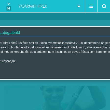
VASÁRNAPI HÍREK
 Látogatónk!
Halhatatlan kajakkirálynő
i Hírek című közéleti hetilap utolsó nyomtatott lapszáma 2018. december 8-án jel
hirek.hu honlap ettől az időponttól archívumként működik tovább, ahol a korábban
Szerző:
Beró Zsolt
| Megjelent a 2017. december 02.-i lapszámban
égi módon kereshetők, de a tartalom nem frissül, és az egyes írások sem kommente
t köszönjük,
A háromszoros olimpiai bajnok Kovács Katalint
választotta tagjai közé a Halhatatlan Magyar
Sportolók Egyesülete.