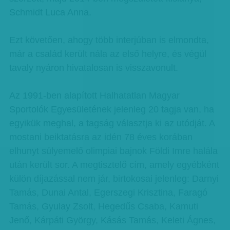
Schmidt Luca Anna.
Ezt követően, ahogy több interjúban is elmondta,
már a család került nála az első helyre, és végül
tavaly nyáron hivatalosan is visszavonult.
Az 1991-ben alapított Halhatatlan Magyar
Sportolók Egyesületének jelenleg 20 tagja van, ha
egyikük meghal, a tagság választja ki az utódját. A
mostani beiktatásra az idén 78 éves korában
elhunyt súlyemelő olimpiai bajnok Földi Imre halála
után került sor. A megtisztelő cím, amely egyébként
külön díjazással nem jár, birtokosai jelenleg: Darnyi
Tamás, Dunai Antal, Egerszegi Krisztina, Faragó
Tamás, Gyulay Zsolt, Hegedűs Csaba, Kamuti
Jenő, Kárpáti György, Kásás Tamás, Keleti Ágnes,