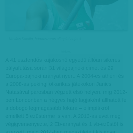
Kovács Katalin, háromszoros olimpiai bajnok
hirdetes
A 41 esztendős kajakosnő egyedülállóan sikeres
pályafutása során 31 világbajnoki címet és 29
Európa-bajnoki aranyat nyert. A 2004-es athéni és
a 2008-as pekingi ötkarikás játékokon Janics
Natasával párosban végzett első helyen, míg 2012-
ben Londonban a négyes hajó tagjaként állhatott fel
a dobogó legmagasabb fokára – olimpiákról
emellett 5 ezüstérme is van. A 2013-as évet még
végigversenyezte, 2 Eb-aranyat és 1 vb-ezüstöt is
szerzett, majd 2014-ben megszületett kislánya,