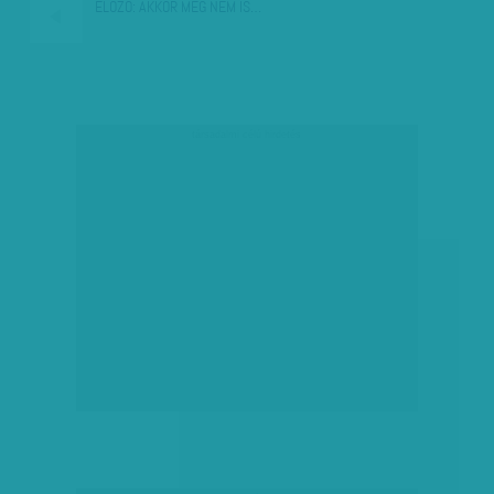
ELŐZŐ:
AKKOR MÉG NEM IS…
társadalmi célú hirdetés