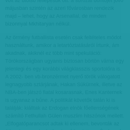
volt az utolsó fellépésük ott: a sorozat döntőjét jövő
májusban szintén az azeri fővárosban rendezik
majd – lehet, hogy az Arsenallal, de minden
bizonnyal Mkhitaryan nélkül.
Az örmény futballista esetén csak feltételes módot
használtunk, amikor a letartóztatásáról írtunk, ám
akadnak, akiknél ez több mint spekuláció:
Törökországban ugyanis biztosan börtön várna egy
jelenlegi és egy korábbi világklasszis sportolóra is.
A 2002- ben vb-bronzérmet nyerő török válogatott
legnagyobb sztárjának, Hakan Sükürnek, illetve az
NBA-ben játszó fiatal kosarasnak, Enes Kanternek
is ugyanaz a bűne. A politikát követők talán ki is
találják: kiálltak az Erdogan elnök főellenségének
számító Fethullah Gülen muszlim hitszónok mellett.
„Elfogatóparancsot adtak ki ellenem, bevonták az