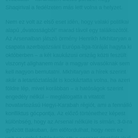
Shaqirival a fedélzeten más lett volna a helyzet.
Nem ez volt az első eset idén, hogy valaki politikai
alapú „óvatosságból” marad távol egy találkozótól.
Az Arsenalban játszó örmény Henrikh Mkhitaryan a
csapata azerbajdzsáni Európa-liga-túráját hagyta ki
októberben – a két kaukázusi ország közti feszült
viszonyt alighanem már a magyar olvasóknak sem
kell nagyon bemutatni. Mkhitaryan a hírek szerint
akár a letartóztatását is kockáztatta volna, ha azeri
földre lép, mivel korábban – a hatóságok szerint
engedély nélkül – meglátogatta a vitatott
hovatartozású Hegyi-Karabah régiót, ami a fennálló
konfliktus gócpontja. Az előző történethez képest
különbség, hogy az Arsenal nélküle is simán, 3-0-ra
győzött Bakuban, ám előfordulhat, hogy nem ez