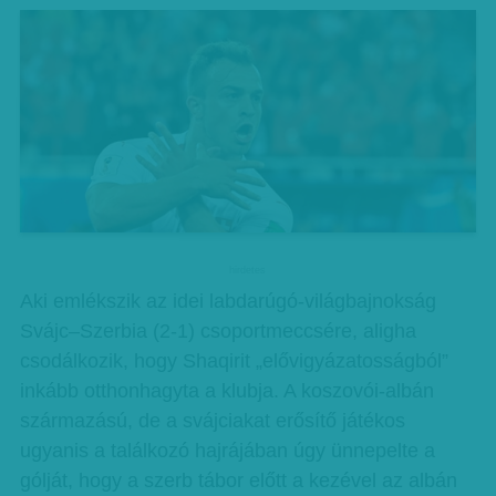
hirdetes
Aki emlékszik az idei labdarúgó-világbajnokság
Svájc–Szerbia (2-1) csoportmeccsére, aligha
csodálkozik, hogy Shaqirit „elővigyázatosságból”
inkább otthonhagyta a klubja. A koszovói-albán
származású, de a svájciakat erősítő játékos
ugyanis a találkozó hajrájában úgy ünnepelte a
gólját, hogy a szerb tábor előtt a kezével az albán