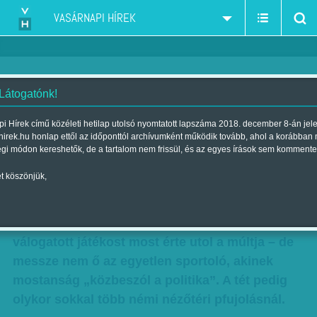
VASÁRNAPI HÍREK
 Látogatónk!
Heccelők és üldözöttek
i Hírek című közéleti hetilap utolsó nyomtatott lapszáma 2018. december 8-án jel
hirek.hu honlap ettől az időponttól archívumként működik tovább, ahol a korábban
Szerző:
bezso
| Megjelent a 2018. november 10.-i lapszámban
égi módon kereshetők, de a tartalom nem frissül, és az egyes írások sem kommente
t köszönjük,
Biztonsági okokból nem utazott el a héten a
Liverpool belgrádi Bajnokok Ligája-
mérkőzésére Xherdan Shaqiri. A svájci
válogatott játékost most érte utol a múltja – de
messze nem ő az egyetlen sportoló, akinek
mostanság „közbeszól a politika”. A tét pedig
olykor sokkal több némi nézőtéri pfujolásnál.