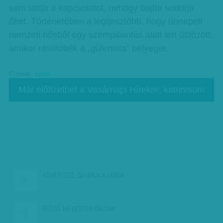
sem tartja a kapcsolatot, nehogy bajba sodorja
őket. Történetében a legijesztőbb, hogy ünnepelt
nemzeti hősből egy szempillantás alatt lett üldözött,
amikor rásütötték a „gülenista” bélyeget.
Címkék:
sport
Már előfizethet a Vasárnapi Hírekre, kattintson!
KÖVETKEZŐ:
ZAVARJA A LABDA
ELŐZŐ:
NE LEGYEN IGAZAM!