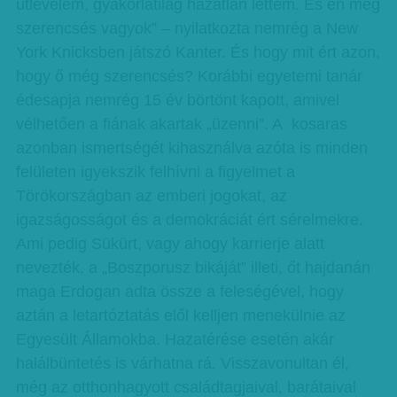
útlevelem, gyakorlatilag hazátlan lettem. És én még
szerencsés vagyok” – nyilatkozta nemrég a New
York Knicksben játszó Kanter. És hogy mit ért azon,
hogy ő még szerencsés? Korábbi egyetemi tanár
édesapja nemrég 15 év börtönt kapott, amivel
vélhetően a fiának akartak „üzenni”. A kosaras
azonban ismertségét kihasználva azóta is minden
felületen igyekszik felhívni a figyelmet a
Törökországban az emberi jogokat, az
igazságosságot és a demokráciát ért sérelmekre.
Ami pedig Sükürt, vagy ahogy karrierje alatt
nevezték, a „Boszporusz bikáját” illeti, őt hajdanán
maga Erdogan adta össze a feleségével, hogy
aztán a letartóztatás elől kelljen menekülnie az
Egyesült Államokba. Hazatérése esetén akár
halálbüntetés is várhatna rá. Visszavonultan él,
még az otthonhagyott családtagjaival, barátaival