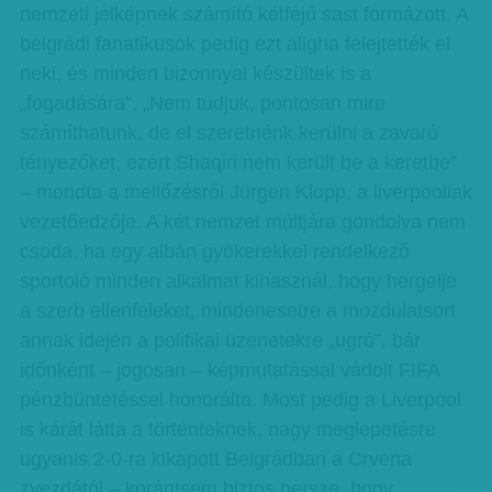
nemzeti jelképnek számító kétfejű sast formázott. A
belgrádi fanatikusok pedig ezt aligha felejtették el
neki, és minden bizonnyal készültek is a
„fogadására”. „Nem tudjuk, pontosan mire
számíthatunk, de el szeretnénk kerülni a zavaró
tényezőket, ezért Shaqiri nem került be a keretbe”
– mondta a mellőzésről Jürgen Klopp, a liverpooliak
vezetőedzője. A két nemzet múltjára gondolva nem
csoda, ha egy albán gyökerekkel rendelkező
sportoló minden alkalmat kihasznál, hogy hergelje
a szerb ellenfeleket, mindenesetre a mozdulatsort
annak idején a politikai üzenetekre „ugró”, bár
időnként – jogosan – képmutatással vádolt FIFA
pénzbüntetéssel honorálta. Most pedig a Liverpool
is kárát látta a történteknek, nagy meglepetésre
ugyanis 2-0-ra kikapott Belgrádban a Crvena
zvezdától – korántsem biztos persze, hogy