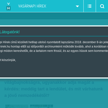
VASÁRNAPI HÍREK
 Látogatónk!
Jég csikorog, korong süvít
i Hírek című közéleti hetilap utolsó nyomtatott lapszáma 2018. december 8-án jel
hirek.hu honlap ettől az időponttól archívumként működik tovább, ahol a korábban
Szerző:
Gaál Tamás
| Megjelent a 2016. március 26.-i lapszámban
égi módon kereshetők, de a tartalom nem frissül, és az egyes írások sem kommente
t köszönjük,
Lassan egy éve már, hogy a magyar jégkorong-
válogatott csatlakozott a világelithez, a fiúk
készülnek a májusi A csoportos
világbajnokságra, ugyanakkor adja magát a
kérdés: meddig tart a lendület, és mit várhatunk
a jövő nemzedékétől?