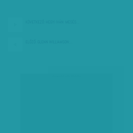
KÖVETKEZŐ:
HEGYI IVÁN: MESÉS…
ELŐZŐ:
GLENN WILLIAMSON:…
társadalmi célú hirdetés