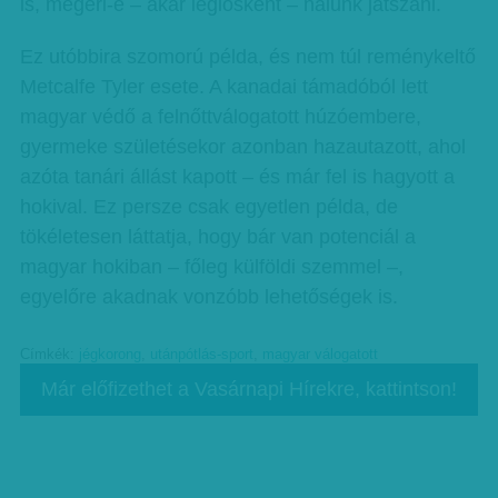
is, megéri-e – akár légiósként – nálunk játszani.
Ez utóbbira szomorú példa, és nem túl reménykeltő
Metcalfe Tyler esete. A kanadai támadóból lett
magyar védő a felnőttválogatott húzóembere,
gyermeke születésekor azonban hazautazott, ahol
azóta tanári állást kapott – és már fel is hagyott a
hokival. Ez persze csak egyetlen példa, de
tökéletesen láttatja, hogy bár van potenciál a
magyar hokiban – főleg külföldi szemmel –,
egyelőre akadnak vonzóbb lehetőségek is.
Címkék:
jégkorong
,
utánpótlás-sport
,
magyar válogatott
Már előfizethet a Vasárnapi Hírekre, kattintson!