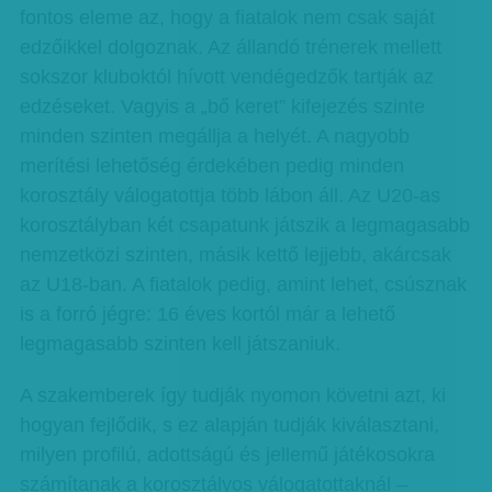
fontos eleme az, hogy a fiatalok nem csak saját
edzőikkel dolgoznak. Az állandó trénerek mellett
sokszor kluboktól hívott vendégedzők tartják az
edzéseket. Vagyis a „bő keret” kifejezés szinte
minden szinten megállja a helyét. A nagyobb
merítési lehetőség érdekében pedig minden
korosztály válogatottja több lábon áll. Az U20-as
korosztályban két csapatunk játszik a legmagasabb
nemzetközi szinten, másik kettő lejjebb, akárcsak
az U18-ban. A fiatalok pedig, amint lehet, csúsznak
is a forró jégre: 16 éves kortól már a lehető
legmagasabb szinten kell játszaniuk.
A szakemberek így tudják nyomon követni azt, ki
hogyan fejlődik, s ez alapján tudják kiválasztani,
milyen profilú, adottságú és jellemű játékosokra
számítanak a korosztályos válogatottaknál –