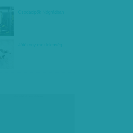
Csodacipők Nógrádban
Jótékony meztelenség
társadalmi célú hirdetés