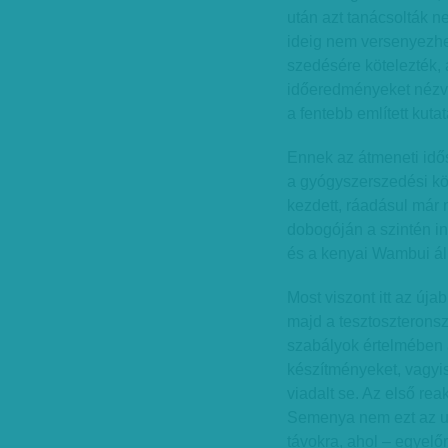
után azt tanácsolták n
ideig nem versenyezhe
szedésére kötelezték,
időeredményeket nézve
a fentebb említett kuta
Ennek az átmeneti idős
a gyógyszerszedési köt
kezdett, ráadásul már n
dobogóján a szintén in
és a kenyai Wambui áll
Most viszont itt az úja
majd a tesztoszteronsz
szabályok értelmében a
készítményeket, vagyis
viadalt se. Az első re
Semenya nem ezt az ut
távokra, ahol – egyel