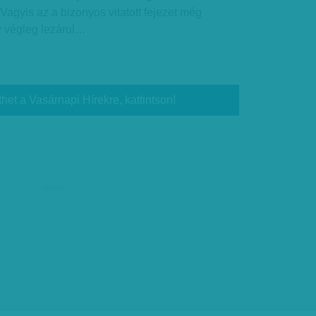
Vagyis az a bizonyos vitatott fejezet még
y végleg lezárul…
thet a Vasárnapi Hírekre, kattintson!
hirdetés