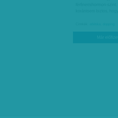
férfinemihormon-szint. 
korántsem biztos, hog
Címkék:
atlétika
,
dopping
Már előfize