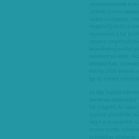
versenyezhetnek a maga
„normál szinten tartás
siettek leszögezni, n
megkérdőjelezni a nemi
egyszerűen a fair küzd
ugyanis megállapított
teljesítményjavulást je
nemihormon-érték. Hozz
középtávfutó- számokb
800 és 1500 méteres sí
így az említett intézk
Az ügy legfőbb kárvall
Semenya (képünkön) le
lett világhírű. Az akko
szerzett aranyérme utá
végül el is rendelték 
sosem hozták nyilván
szövetsége elismerte, 