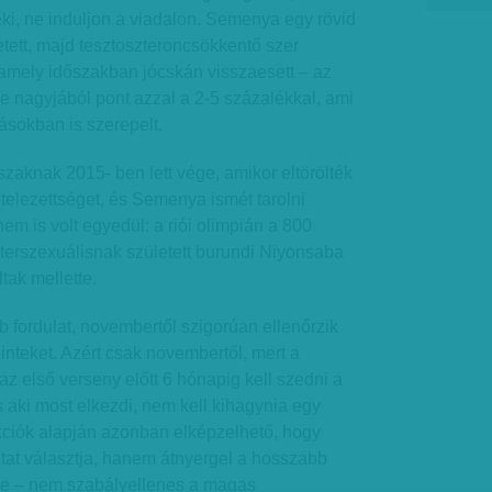
eki, ne induljon a viadalon. Semenya egy rövid
tett, majd tesztoszteroncsökkentő szer
 amely időszakban jócskán visszaesett – az
 nagyjából pont azzal a 2-5 százalékkal, ami
tásokban is szerepelt.
zaknak 2015- ben lett vége, amikor eltörölték
elezettséget, és Semenya ismét tarolni
em is volt egyedül: a riói olimpián a 800
terszexuálisnak született burundi Niyonsaba
tak mellette.
bb fordulat, novembertől szigorúan ellenőrzik
inteket. Azért csak novembertől, mert a
z első verseny előtt 6 hónapig kell szedni a
 aki most elkezdi, nem kell kihagynia egy
akciók alapján azonban elképzelhető, hogy
at választja, hanem átnyergel a hosszabb
őre – nem szabályellenes a magas