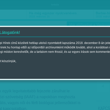
hirdetés
Ha még egyszer nyolcvanéves…
Barbie-h
2018. március 16.
2018. márci
Már előfizethet a Vasárnap
 Látogatónk!
i Hírek című közéleti hetilap utolsó nyomtatott lapszáma 2018. december 8-án jel
hirek.hu honlap ettől az időponttól archívumként működik tovább, ahol a korábban
ókusz
Szerintem
Ízlés
Sport
égi módon kereshetők, de a tartalom nem frissül, és az egyes írások sem kommente
t köszönjük,
emenya
 2018. április 27.-i lapszámban
k egyik legvitatottabb fejezete zárulhat le
özi szövetség (IAAF) a napokban meghozta
is, vagyis női és férfi biológiai jellemzőkkel is
KAPCS
al kapcsolatban.