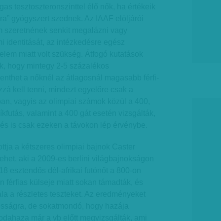
s tesztoszteronszinttel élő nők, ha értékeik
ára” gyógyszert szednek. Az IAAF elöljárói
em szeretnének senkit megalázni vagy
 identitását, az intézkedésre egész
elem miatt volt szükség. Átfogó kutatások
ák, hogy mintegy 2-5 százalékos
lenthet a nőknél az átlagosnál magasabb férfi-
á kell tenni, mindezt egyelőre csak a
an, vagyis az olimpiai számok közül a 400,
kfutás, valamint a 400 gát esetén vizsgálták,
edés is csak ezeken a távokon lép érvénybe.
ottja a kétszeres olimpiai bajnok Caster
het, aki a 2009-es berlini világbajnokságon
r 18 esztendős dél-afrikai futónőt a 800-on
n férfias külseje miatt sokan támadták, és
nála a részletes teszteket. Az eredményeket
osságra, de sokatmondó, hogy hazája
odahaza már a vb előtt megvizsgálták, ami