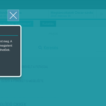
ősnők nőnapra
Megtáncoltatott Oscar-szobor
us 16.
2018. március 16.
i Hírekre, kattintson!
Kutatás
magyar
ent meg. A
start
 megjelent
Keresés
lhetőek.
stop
KÖVETKEZŐ:
MEGBÉKÉLT A FUTÁSSAL
ELŐZŐ:
A FŐNÖKÉT IS MEGELŐZTE
OLÓDÓ CIKKEK