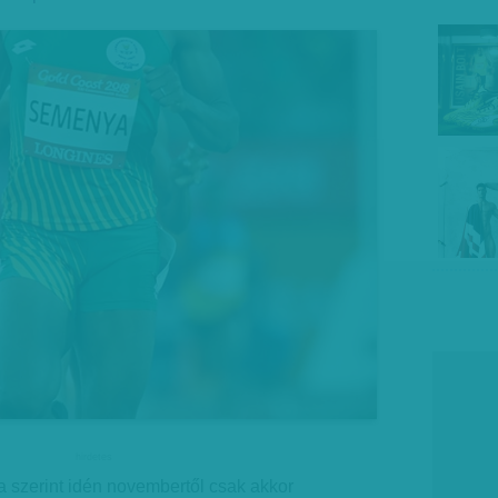
hirdetes
a szerint idén novembertől csak akkor