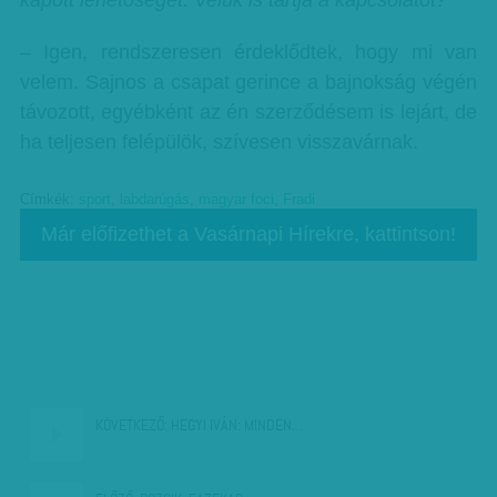
kapott lehetőséget. Velük is tartja a kapcsolatot?
– Igen, rendszeresen érdeklődtek, hogy mi van
velem. Sajnos a csapat gerince a bajnokság végén
távozott, egyébként az én szerződésem is lejárt, de
ha teljesen felépülök, szívesen visszavárnak.
Címkék:
sport
,
labdarúgás
,
magyar foci
,
Fradi
Már előfizethet a Vasárnapi Hírekre, kattintson!
KÖVETKEZŐ:
HEGYI IVÁN: MINDEN…