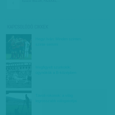
ELŐZŐ:
BOZSIK, FAZEKAS,…
KAPCSOLÓDÓ CIKKEK
Hegyi Iván: Minden szinten,
szinte semmi
Megfigyelt szurkolók:
ügynökök a B-középben
Távoli rokonok: a világ
legrosszabb válogatottjai