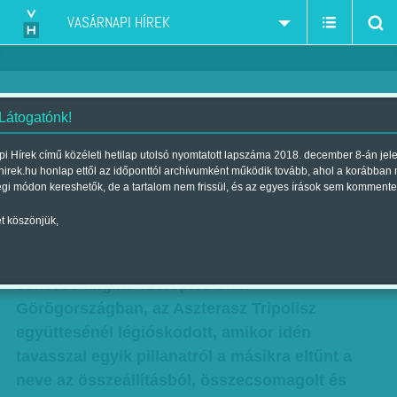
VASÁRNAPI HÍREK
 Látogatónk!
Kapus sorsok: Fülöp ezt is
i Hírek című közéleti hetilap utolsó nyomtatott lapszáma 2018. december 8-án jel
hirek.hu honlap ettől az időponttól archívumként működik tovább, ahol a korábban
kivédi
égi módon kereshetők, de a tartalom nem frissül, és az egyes írások sem kommente
Szerző:
Fluck Miklós
| Megjelent a 2013. november 17.-i lapszámban
t köszönjük,
A 24-szeres válogatott kapus, Fülöp Márton
sokéves angliai szereplés után
Görögországban, az Aszterasz Tripolisz
együttesénél légióskodott, amikor idén
tavasszal egyik pillanatról a másikra eltűnt a
neve az összeállításból, összecsomagolt és