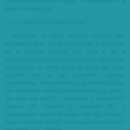
Ferencváros edzéseit látogatja és megkezdődött a
teljes rehabilitációja.
– Hogy derült fény a betegségére?
– Áprilisban az egyik edzésen közelről egy
bombaerős lövés érte a bal karomat, a vérömleny
és a fájdalom napokig nem múlt el és a
fizikoterápiás kezelésre sem reagáltam. Hazajöttem
kivizsgálásra és ekkor derült ki, hogy egy rákos
daganat van a bal kezemben, amelyet
megoperáltak. Nem mondom, hogy könnyű időszak
van mögöttem, hideg zuhanyként ért ez az egész,
ám előre kell nézni, a családom, a barátaim és
nagyon sok szurkoló is mellettem állt. A
kemoterápiás kezelések végén már úgy éreztem,
nagyon hiányzik a sport, és orvosaim biztatására is