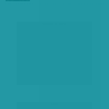
társadalmi célú hirdetés
hirdetés