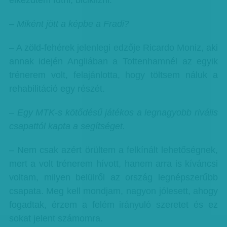
elkezdtem futni, biciklizni.
– Miként jött a képbe a Fradi?
– A zöld-fehérek jelenlegi edzője Ricardo Moniz, aki
annak idején Angliában a Tottenhamnél az egyik
trénerem volt, felajánlotta, hogy töltsem náluk a
rehabilitáció egy részét.
– Egy MTK-s kötődésű játékos a legnagyobb rivális
csapattól kapta a segítséget.
– Nem csak azért örültem a felkínált lehetőségnek,
mert a volt trénerem hívott, hanem arra is kíváncsi
voltam, milyen belülről az ország legnépszerűbb
csapata. Meg kell mondjam, nagyon jólesett, ahogy
fogadtak, érzem a felém irányuló szeretet és ez
sokat jelent számomra.