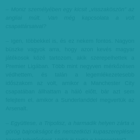
– Moniz személyében egy kicsit „visszaköszön” az
angliai múlt. Van még kapcsolata a volt
csapattársaival?
– Igen, többekkel is, és ez nekem fontos. Nagyon
büszke vagyok arra, hogy azon kevés magyar
játékosok közé tartozom, akik szerepelhettek a
Premier Ligában. Több mint negyven mérkőzésen
védhettem, és talán a legemlékezetesebb
időszakom az volt, amikor a Manchester City
csapatában állhattam a háló előtt, bár azt sem
felejtem el, amikor a Sunderlanddel megvertük az
Arsenalt.
– Együttese, a Tripolisz, a harmadik helyen zárta a
görög bajnokságot és nemzetközi kupaszereplésre