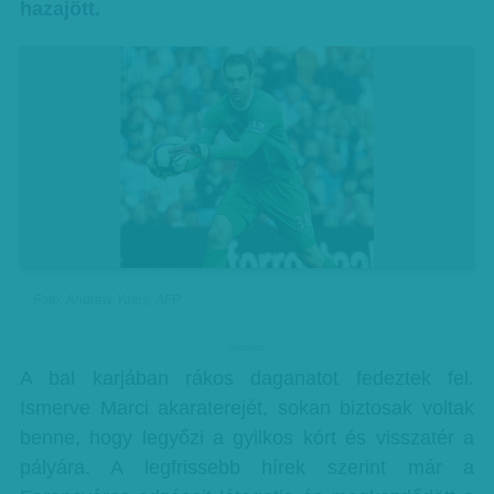
hazajött.
Fotó: Andrew Yates, AFP
hirdetes
A bal karjában rákos daganatot fedeztek fel.
Ismerve Marci akaraterejét, sokan biztosak voltak
benne, hogy legyőzi a gyilkos kórt és visszatér a
pályára. A legfrissebb hírek szerint már a