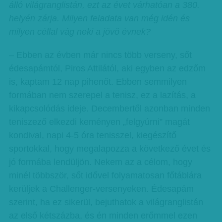
álló világranglistán, ezt az évet várhatóan a 380.
helyén zárja. Milyen feladata van még idén és
milyen céllal vág neki a jövő évnek?
– Ebben az évben már nincs több verseny, sőt
édesapámtól, Piros Attilától, aki egyben az edzőm
is, kaptam 12 nap pihenőt. Ebben semmilyen
formában nem szerepel a tenisz, ez a lazítás, a
kikapcsolódás ideje. Decembertől azonban minden
teniszező elkezdi keményen „felgyúrni” magát
kondival, napi 4-5 óra tenisszel, kiegészítő
sportokkal, hogy megalapozza a következő évet és
jó formába lendüljön. Nekem az a célom, hogy
minél többször, sőt idővel folyamatosan főtáblára
kerüljek a Challenger-versenyeken. Édesapám
szerint, ha ez sikerül, bejuthatok a világranglistán
az első kétszázba, és én minden erőmmel ezen