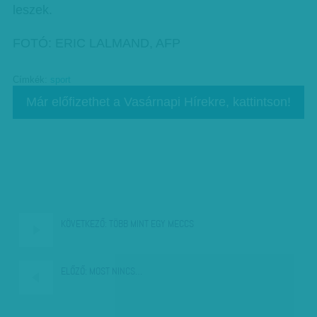
leszek.
FOTÓ: ERIC LALMAND, AFP
Címkék:
sport
Már előfizethet a Vasárnapi Hírekre, kattintson!
KÖVETKEZŐ:
TÖBB MINT EGY MECCS
ELŐZŐ:
MOST NINCS…