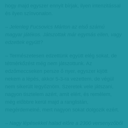
hogy majd egyszer ennyit bírjak, ilyen intenzitással
és ilyen színvonalon.
– Jelenleg Fucsovics Márton az első számú
magyar játékos. Játszottak már egymás ellen, vagy
edzettek együtt?
– Természetesen edzettünk együtt elég sokat, de
tétmérkőzést még nem játszottunk. Az
edzőmeccseken persze ő nyer, egyszer kijött
nekem a lépés, akkor 5-3-ra vezettem, de végül
nem sikerült legyőznöm. Szeretek vele játszani,
nagyon tisztelem azért, amit elért, és remélem,
még előbbre kerül majd a ranglistán,
megérdemelné, mert nagyon sokat dolgozik ezért.
– Nagy lépésekkel halad előre a 2300 versenyzőből