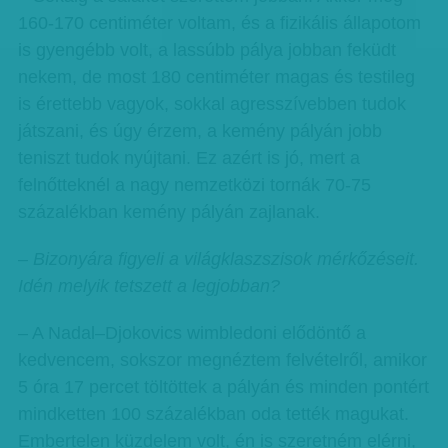
160-170 centiméter voltam, és a fizikális állapotom
is gyengébb volt, a lassúbb pálya jobban feküdt
nekem, de most 180 centiméter magas és testileg
is érettebb vagyok, sokkal agresszívebben tudok
játszani, és úgy érzem, a kemény pályán jobb
teniszt tudok nyújtani. Ez azért is jó, mert a
felnőtteknél a nagy nemzetközi tornák 70-75
százalékban kemény pályán zajlanak.
– Bizonyára figyeli a világklaszszisok mérkőzéseit.
Idén melyik tetszett a legjobban?
– A Nadal–Djokovics wimbledoni elődöntő a
kedvencem, sokszor megnéztem felvételről, amikor
5 óra 17 percet töltöttek a pályán és minden pontért
mindketten 100 százalékban oda tették magukat.
Embertelen küzdelem volt, én is szeretném elérni,