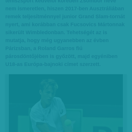
teniszsport kedvelői körében Zsombor neve
nem ismeretlen, hiszen 2017-ben Ausztráliában
remek teljesítménnyel junior Grand Slam-tornát
nyert, ami korábban csak Fucsovics Mártonnak
sikerült Wimbledonban. Tehetségét az is
mutatja, hogy még ugyanebben az évben
Párizsban, a Roland Garros fiú
párosdöntőjében is győzött, majd egyéniben
U18-as Európa-bajnoki címet szerzett.