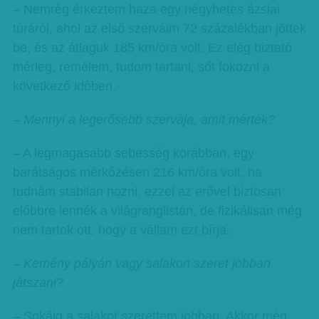
– Nemrég érkeztem haza egy négyhetes ázsiai
túráról, ahol az első szerváim 72 százalékban jöttek
be, és az átlaguk 185 km/óra volt. Ez elég biztató
mérleg, remélem, tudom tartani, sőt fokozni a
következő időben.
– Mennyi a legerősebb szervája, amit mértek?
– A legmagasabb sebesség korábban, egy
barátságos mérkőzésen 216 km/óra volt, ha
tudnám stabilan hozni, ezzel az erővel biztosan
előbbre lennék a világranglistán, de fizikálisan még
nem tartok ott, hogy a vállam ezt bírja.
– Kemény pályán vagy salakon szeret jobban
játszani?
– Sokáig a salakot szerettem jobban. Akkor még