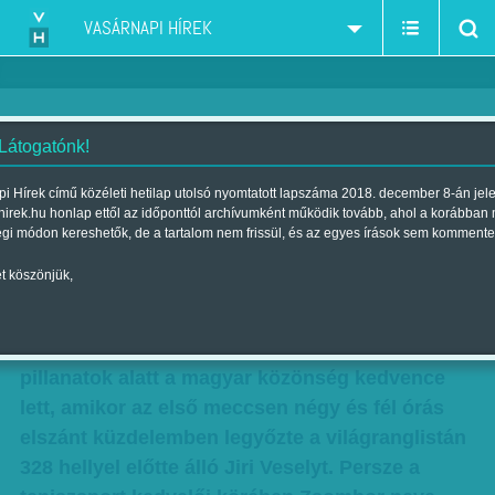
VASÁRNAPI HÍREK
 Látogatónk!
Kétszázba vágyik
i Hírek című közéleti hetilap utolsó nyomtatott lapszáma 2018. december 8-án jel
hirek.hu honlap ettől az időponttól archívumként működik tovább, ahol a korábban
Szerző:
Fluck Miklós
| Megjelent a 2018. december 01.-i lapszámban
égi módon kereshetők, de a tartalom nem frissül, és az egyes írások sem kommente
t köszönjük,
Egy 19 éves fiatalember nagy sikerrel
mutatkozott be idén a Csehország elleni tenisz
Davis-kupa-találkozón. Piros Zsombor
pillanatok alatt a magyar közönség kedvence
lett, amikor az első meccsen négy és fél órás
elszánt küzdelemben legyőzte a világranglistán
328 hellyel előtte álló Jiri Veselyt. Persze a