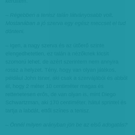
kerültem.
– Régebben a tenisz talán látványosabb volt.
Mostanában a jó szerva egy egész meccset el tud
dönteni.
– Igen, a nagy szerva és az ütőerő szinte
elengedhetetlen, ez talán a nézőknek kicsit
szomorú lehet, de azért szerintem nem annyira
rossz a helyzet. Tény, hogy van olyan játékos,
például John Isner, aki csak a szervájából és abból
él, hogy 2 méter 10 centiméter magas és
rettenetesen erős, de van olyan is, mint Diego
Schwartzman, aki 170 centiméter, hátul sprintel és
tartja a labdát, ettől színes a tenisz.
– Önnél milyen arányban jön be az első adogatás?