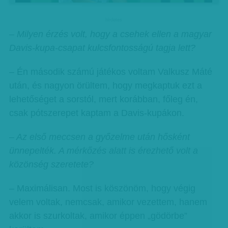
hirdetes
– Milyen érzés volt, hogy a csehek ellen a magyar
Davis-kupa-csapat kulcsfontosságú tagja lett?
– Én második számú játékos voltam Valkusz Máté
után, és nagyon örültem, hogy megkaptuk ezt a
lehetőséget a sorstól, mert korábban, főleg én,
csak pótszerepet kaptam a Davis-kupákon.
– Az első meccsen a győzelme után hősként
ünnepelték. A mérkőzés alatt is érezhető volt a
közönség szeretete?
– Maximálisan. Most is köszönöm, hogy végig
velem voltak, nemcsak, amikor vezettem, hanem
akkor is szurkoltak, amikor éppen „gödörbe”