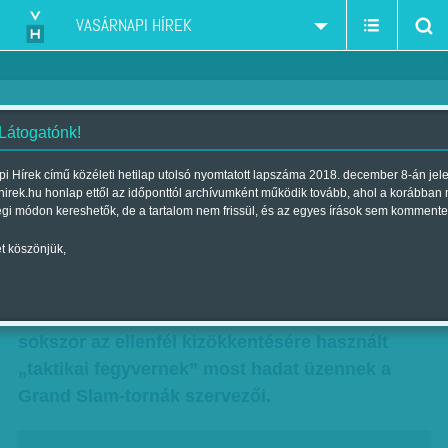
VASÁRNAPI HÍREK
 Látogatónk!
Kezdődik a visszaszámlálás
i Hírek című közéleti hetilap utolsó nyomtatott lapszáma 2018. december 8-án jel
hirek.hu honlap ettől az időponttól archívumként működik tovább, ahol a korábban
Szerző:
Beró Zsolt
| Megjelent a 2017. november 25.-i lapszámban
égi módon kereshetők, de a tartalom nem frissül, és az egyes írások sem kommente
t köszönjük,
A labdamenetek előtt a szervához készülődő
játékos végeláthatatlan labdapattogtatása az
egyik legbosszantóbb jelenség a teniszben. A
sokszor az ellenfél kizökkentésére használt
„taktikai fegyvernek” most hadat üzennek a
Grand Slam-tornák szervezői.