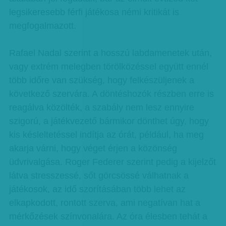
legsikeresebb férfi játékosa némi kritikát is
megfogalmazott.
Rafael Nadal szerint a hosszú labdamenetek után,
vagy extrém melegben törölközéssel együtt ennél
több időre van szükség, hogy felkészüljenek a
következő szervára. A döntéshozók részben erre is
reagálva közölték, a szabály nem lesz ennyire
szigorú, a játékvezető bármikor dönthet úgy, hogy
kis késleltetéssel indítja az órát, például, ha meg
akarja várni, hogy véget érjen a közönség
üdvrivalgása. Roger Federer szerint pedig a kijelzőt
látva stresszessé, sőt görcsössé válhatnak a
játékosok, az idő szorításában több lehet az
elkapkodott, rontott szerva, ami negatívan hat a
mérkőzések színvonalára. Az óra élesben tehát a