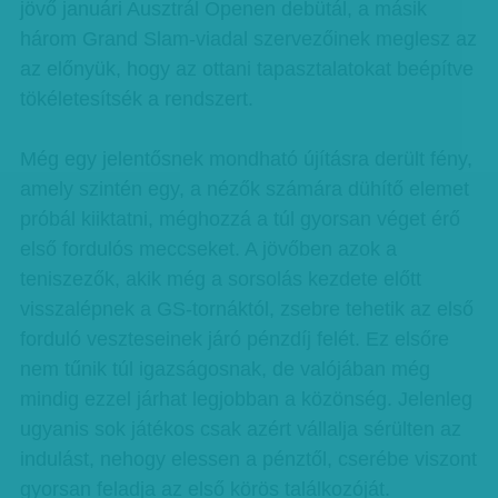
jövő januári Ausztrál Openen debütál, a másik
három Grand Slam-viadal szervezőinek meglesz az
az előnyük, hogy az ottani tapasztalatokat beépítve
tökéletesítsék a rendszert.
Még egy jelentősnek mondható újításra derült fény,
amely szintén egy, a nézők számára dühítő elemet
próbál kiiktatni, méghozzá a túl gyorsan véget érő
első fordulós meccseket. A jövőben azok a
teniszezők, akik még a sorsolás kezdete előtt
visszalépnek a GS-tornáktól, zsebre tehetik az első
forduló veszteseinek járó pénzdíj felét. Ez elsőre
nem tűnik túl igazságosnak, de valójában még
mindig ezzel járhat legjobban a közönség. Jelenleg
ugyanis sok játékos csak azért vállalja sérülten az
indulást, nehogy elessen a pénztől, cserébe viszont
gyorsan feladja az első körös találkozóját.