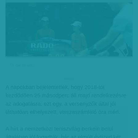
Tik-tak, tik-tak...
hirdetes
A napokban bejelentették, hogy 2018-tól
kezdődően 25 másodperc áll majd rendelkezésre
az adogatásra, ezt egy, a versenyzők által jól
láthatóan elhelyezett, visszaszámláló óra méri.
A hírt a nemzetközi teniszvilág berkein belül
általában jól fogadták, bár az elmúlt évtized két