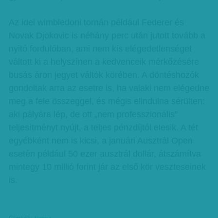
Az idei wimbledoni tornán például Federer és
Novak Djokovic is néhány perc után jutott tovább a
nyitó fordulóban, ami nem kis elégedetlenséget
váltott ki a helyszínen a kedvenceik mérkőzésére
busás áron jegyet váltók körében. A döntéshozók
gondoltak arra az esetre is, ha valaki nem elégedne
meg a fele összeggel, és mégis elindulna sérülten:
aki pályára lép, de ott „nem professzionális”
teljesítményt nyújt, a teljes pénzdíjtól elesik. A tét
egyébként nem is kicsi, a januári Ausztrál Open
esetén például 50 ezer ausztrál dollár, átszámítva
mintegy 10 millió forint jár az első kör veszteseinek
is.