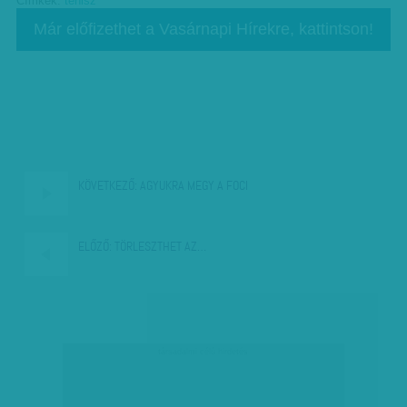
Címkék:
tenisz
Már előfizethet a Vasárnapi Hírekre, kattintson!
KÖVETKEZŐ:
AGYUKRA MEGY A FOCI
ELŐZŐ:
TÖRLESZTHET AZ…
társadalmi célú hirdetés