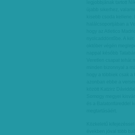
legjobbjának tartott Ni
újabb sikerhez, valami
kisebb csoda kellene. 
halálcsoportjában a 
hogy az Atletico Madr
nyolcaddöntőbe. A két
október végén meglepet
nappal később Tatabán
Veretlen csapat tehát 
minden bizonnyal a már
hogy a többiek csak a
azonban ebbe a versen
között Katzirz Dáviddal
Somogy megyei kisváro
és a Balatonfüreddel 
megtartásáért.
Közkeletű kifejezéssel
években jóval több ba