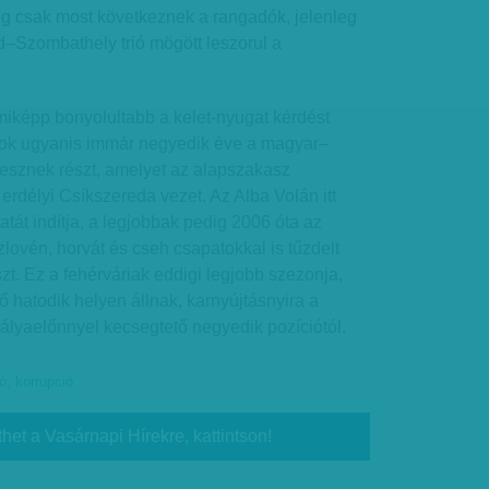
ég csak most következnek a rangadók, jelenleg
zombat­hely trió mögött leszorul a
képp bonyolultabb a kelet-nyugat kérdést
ubok ugyanis immár negyedik éve a magyar–
esznek részt, amelyet az alapszakasz
rdélyi Csíkszereda vezet. Az Alba Volán itt
atát indítja, a legjobbak pedig 2006 óta az
zlovén, horvát és cseh csapatokkal is tűzdelt
. Ez a fehérváriak eddigi legjobb szezonja,
rő hatodik helyen állnak, karnyújtásnyira a
pályaelőnnyel kecsegtető negyedik pozíciótól.
ió
,
korrupció
thet a Vasárnapi Hírekre, kattintson!