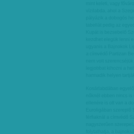
mint keleti, vagy főváros
vízilabda, ahol a Szeg
pályázik a dobogós hel
tabellát pedig az egy
Kupát is bezsebelő Sz
kezdhet elegük lenni 
ugyanis a Bajnokok Li
a címvédő Partizan Be
nem volt szerencséjük 
legjobbat kihozni a hely
harmadik helyen tartjá
Kosárlabdában egyelőr
nőknél ebben nincs is
ellenére is ott van a
Euroligában szereplő 
férfiaknál a címvédő 
nagyszerűen szerepel,
folytathatja, a bajnok