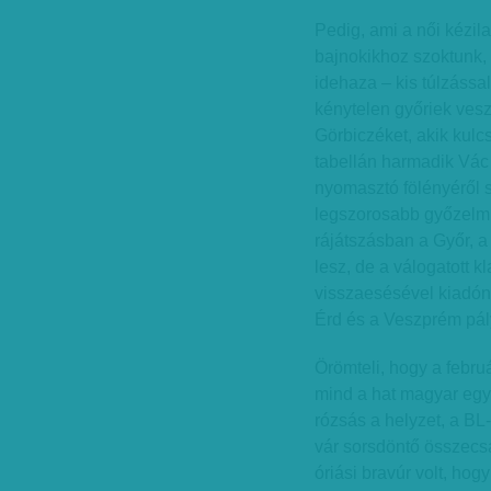
Pedig, ami a női kézil
bajnokikhoz szoktunk, 
idehaza – kis túlzással
kénytelen győriek vesz
Görbiczéket, akik kulc
tabellán harmadik Vác
nyomasztó fölényéről s
legszorosabb győzelmü
rájátszásban a Győr, a
lesz, de a válogatott k
visszaesésével kiadóna
Érd és a Veszprém pály
Örömteli, hogy a febr
mind a hat magyar együ
rózsás a helyzet, a BL
vár sorsdöntő összecsa
óriási bravúr volt, hog