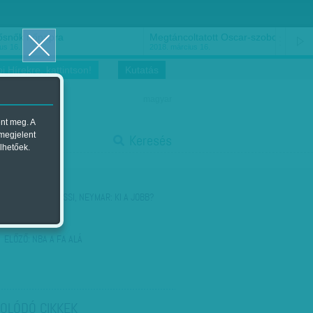
ősnők nőnapra
Megtáncoltatott Oscar-szobor
us 16.
2018. március 16.
i Hírekre, kattintson!
Kutatás
magyar
ent meg. A
start
 megjelent
Keresés
lhetőek.
stop
KÖVETKEZŐ:
MESSI, NEYMAR: KI A JOBB?
ELŐZŐ:
NBA A FA ALÁ
OLÓDÓ CIKKEK