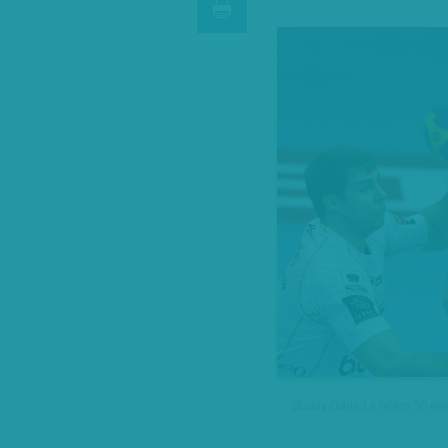
Buday Dániel a héten 50 éve