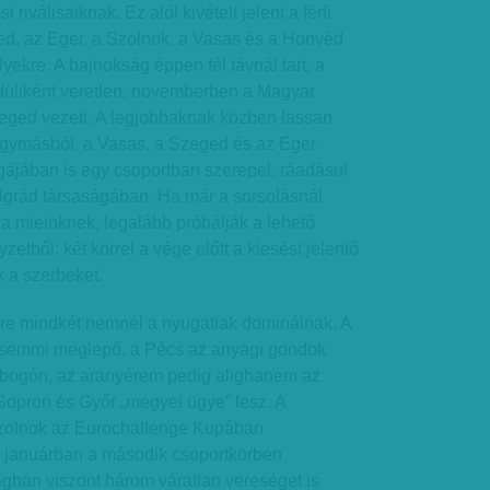
i riválisaiknak. Ez alól kivételt jelent a férfi
ed, az Eger, a Szolnok, a Vasas és a Honvéd
yekre. A bajnokság éppen fél távnál tart, a
edüliként veretlen, novemberben a Magyar
eged vezeti. A legjobbaknak közben lassan
egymásból, a Vasas, a Szeged és az Eger
gájában is egy csoportban szerepel, ráadásul
lgrád társaságában. Ha már a sorsolásnál
a mieinknek, legalább próbálják a lehető
zetből: két körrel a vége előtt a kiesést jelentő
k a szerbeket.
e mindkét nemnél a nyugatiak dominálnak. A
 semmi meglepő, a Pécs az anyagi gondok
 dobogón, az aranyérem pedig alighanem az
Sopron és Győr „megyei ügye” lesz. A
Szolnok az Eurochallenge Kupában
 januárban a második csoportkörben
ságban viszont három váratlan vereséget is