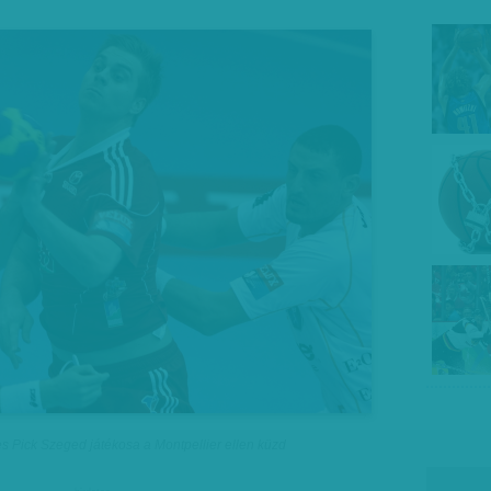
s Pick Szeged játékosa a Montpellier ellen küzd