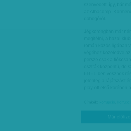
szenvedett, így, bár m
az Albacomp–Körmend–S
dobogóról.
Jégkorongban már némi
megítélni, a hazai kl
román közös ligában v
végéhez közeledve az e
persze csak a fiókcsap
osztrák központú, de s
EBEL-ben vesznek részt
jelenleg a rájátszást é
play-off első körében 
Címkék:
korrupció
,
korrupc
Már előfize