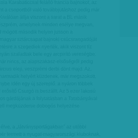
kola Karabaticcsal felálló francia bajnokot, az
nt a csoportból való továbbjutáshoz pedig már
Kiválóan állja viszont a sarat a BL másik
Veszprém, amelynek minden esélye megvan,
id mögött második helyen jusson a
 magyar sztárcsapat bajnoki csúcsrangadóját
ésre a szegediek nyerték, akik viszont tíz
yán szaladtak bele egy arcpirító vereségbe.
már nincs, az alapszakasz-elsőségről pedig
cius eleji, veszprémi derbi dönt majd. Az,
 harmadik helyért küzdenek, már megszokott,
ybe idén egy új szereplő, a nyáron többek
 erősítő Csurgó is beszállt. Az 5 ezer lakosú
s gárdájának a folytatásban a Tatabányával
kell megküzdenie dobogós helyezése
 élve, a „látványsportágakban” az utóbbi
bér termett a nyugat-magyarországi kluboknak,