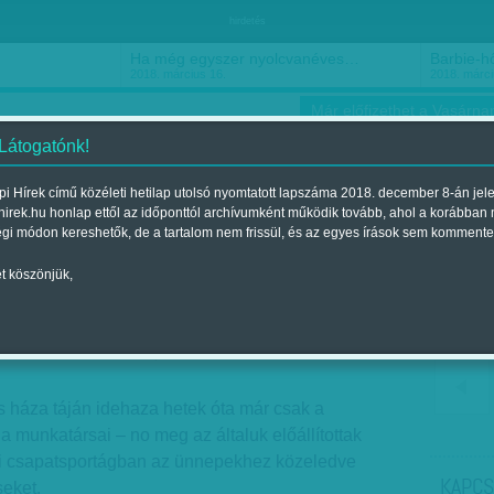
hirdetés
Ha még egyszer nyolcvanéves…
Barbie-h
2018. március 16.
2018. márci
Már előfizethet a Vasárnap
 Látogatónk!
i Hírek című közéleti hetilap utolsó nyomtatott lapszáma 2018. december 8-án jel
hirek.hu honlap ettől az időponttól archívumként működik tovább, ahol a korábban
ókusz
Szerintem
Ízlés
Sport
égi módon kereshetők, de a tartalom nem frissül, és az egyes írások sem kommente
t köszönjük,
cin túl
a 2011. december 18.-i lapszámban
 háza táján idehaza hetek óta már csak a
munkatársai – no meg az általuk előállítottak
bbi csapatsportágban az ünnepekhez közeledve
KAPCS
eket.