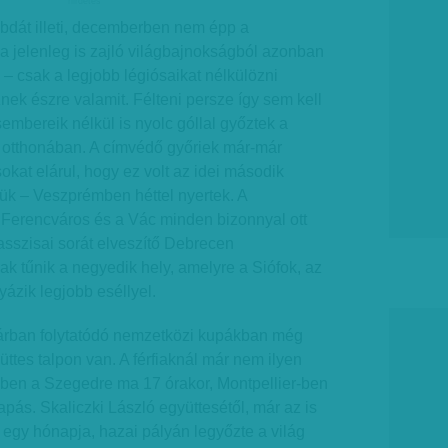
hirdetes
abdát illeti, decemberben nem épp a
a jelenleg is zajló világbajnokságból azonban
 – csak a legjobb légiósaikat nélkülözni
nek észre valamit. Félteni persze így sem kell
sembereik nélkül is nyolc góllal győztek a
 otthonában. A címvédő győriek már-már
okat elárul, hogy ez volt az idei második
k – Veszprémben héttel nyertek. A
 Ferencváros és a Vác minden bizonnyal ott
lasszisai sorát elveszítő Debrecen
k tűnik a negyedik hely, amelyre a Siófok, az
ázik legjobb eséllyel.
uárban folytatódó nemzetközi kupákban még
ttes talpon van. A férfiaknál már nem ilyen
-ben a Szegedre ma 17 órakor, Montpellier-ben
pás. Skaliczki László együttesétől, már az is
y egy hónapja, hazai pályán legyőzte a világ