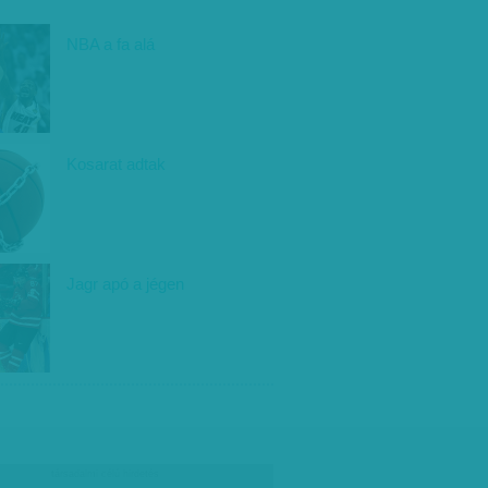
NBA a fa alá
Kosarat adtak
Jagr apó a jégen
társadalmi célú hirdetés