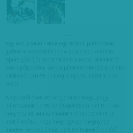
hirdetes
Egy éve a Miami Heat egy drámai párharcban
győzte le összesítésben 4-3-ra a San Antonio
Spurs gárdáját, most viszont a texasi alakulatnál
van a pályaelőny, amely péntekre virradóra az első
találkozót 110-95-re meg is nyerte, ezzel 1-0-ra
vezet.
A Spursről évek óta megemlítik, hogy „nagy
hármasának”, a 35 év átlagéletkorú Tim Duncan–
Tony Parker–Manu Ginobili triónak ez lehet az
utolsó esélye, hogy még egyszer megnyerje
minden kosaras álmát, az NBA bajnokának járó