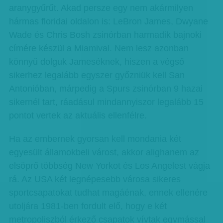
aranygyűrűt. Akad persze egy nem akármilyen
hármas floridai oldalon is: LeBron James, Dwyane
Wade és Chris Bosh zsinórban harmadik bajnoki
címére készül a Miamival. Nem lesz azonban
könnyű dolguk Jameséknek, hiszen a végső
sikerhez legalább egyszer győzniük kell San
Antonióban, márpedig a Spurs zsinórban 9 hazai
sikernél tart, ráadásul mindannyiszor legalább 15
pontot vertek az aktuális ellenfélre.
Ha az embernek gyorsan kell mondania két
egyesült államokbeli várost, akkor alighanem az
elsöprő többség New Yorkot és Los Angelest vágja
rá. Az USA két legnépesebb városa sikeres
sportcsapatokat tudhat magáénak, ennek ellenére
utoljára 1981-ben fordult elő, hogy e két
metropoliszból érkező csapatok vívtak egymással