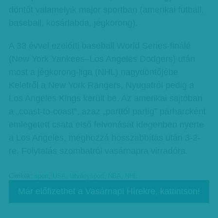
döntőt valamelyik major sportban (amerikai futball,
baseball, kosárlabda, jégkorong).
A 33 évvel ezelőtti baseball World Series-finálé
(New York Yankees–Los Angeles Dodgers) után
most a jégkorong-liga (NHL) nagydöntőjébe
Keletről a New York Rangers, Nyugatról pedig a
Los Angeles Kings került be. Az amerikai sajtóban
a „coast-to-coast”, azaz „parttól partig” párharcként
emlegetett csata első felvonását idegenben nyerte
a Los Angeles, méghozzá hosszabbítás után 3-2-
re. Folytatás szombatról vasárnapra virradóra.
Címkék:
sport
,
USA
,
látványsport
,
NBA
,
NHL
Már előfizethet a Vasárnapi Hírekre, kattintson!