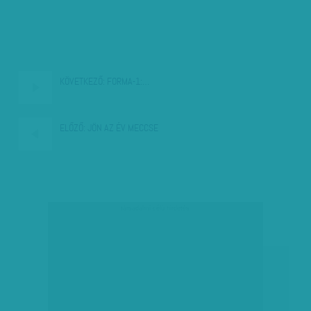
KÖVETKEZŐ:
FORMA-1:…
ELŐZŐ:
JÖN AZ ÉV MECCSE
társadalmi célú hirdetés