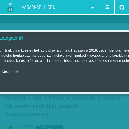
VASÁRNAPI HÍREK
 Látogatónk!
Kik lesznek Amerika királyai?
i Hírek című közéleti hetilap utolsó nyomtatott lapszáma 2018. december 8-án jel
hirek.hu honlap ettől az időponttól archívumként működik tovább, ahol a korábban
Szerző:
B. ZS.
| Megjelent a 2014. június 07.-i lapszámban
égi módon kereshetők, de a tartalom nem frissül, és az egyes írások sem kommente
t köszönjük,
Bejött, amire talán a legtöbben vártak, azaz az
észak-amerikai profi kosárlabdaliga (NBA) idei
nagydöntőjében a tavalyi finálé visszavágóját
láthatjuk – már, aki kész fennmaradni a magyar
idő szerint késő éjjel kezdődő
összecsapásokra.