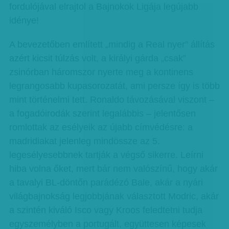
fordulójával elrajtol a Bajnokok Ligája legújabb
idénye!
A bevezetőben említett „mindig a Real nyer” állítás
azért kicsit túlzás volt, a királyi gárda „csak”
zsinórban háromszor nyerte meg a kontinens
legrangosabb kupasorozatát, ami persze így is több
mint történelmi tett. Ronaldo távozásával viszont –
a fogadóirodák szerint legalábbis – jelentősen
romlottak az esélyeik az újabb címvédésre: a
madridiakat jelenleg mindössze az 5.
legesélyesebbnek tartják a végső sikerre. Leírni
hiba volna őket, mert bár nem valószínű, hogy akár
a tavalyi BL-döntőn parádézó Bale, akár a nyári
világbajnokság legjobbjának választott Modric, akár
a szintén kiváló Isco vagy Kroos feledtetni tudja
egyszemélyben a portugált, együttesen képesek