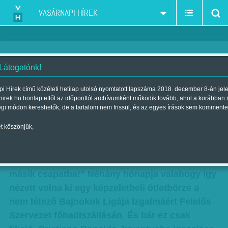
VASÁRNAPI HÍREK
 Látogatónk!
Királyok és trónkövetelők
i Hírek című közéleti hetilap utolsó nyomtatott lapszáma 2018. december 8-án jel
hirek.hu honlap ettől az időponttól archívumként működik tovább, ahol a korábban
Szerző:
B. ZS.
| Megjelent a 2018. szeptember 15.-i lapszámban
égi módon kereshetők, de a tartalom nem frissül, és az egyes írások sem kommente
t köszönjük,
„Az emberek már kezdik kicsit unni, hogy
mindig a Real nyer, mit csináljunk? – Megvan!
Fogjuk a legjobb játékosukat, és tegyük át egy
másik csapatba!” Néhány hónapja valahogy így
nézett volna ki egy képzeletbeli ötletbörze a
nem létező Bajnokok Ligája Izgalmáért Felelős
Szervezet főhadiszállásán. És bár ez csak