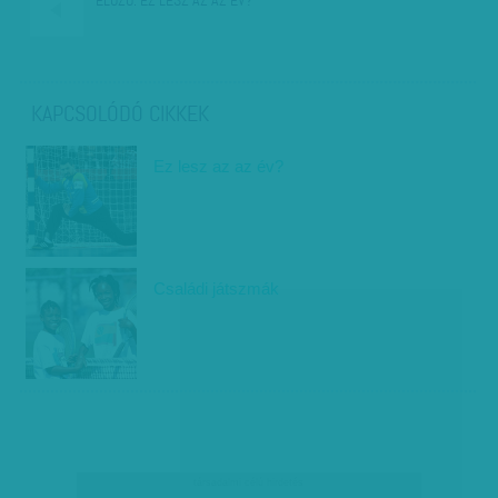
ELŐZŐ:
EZ LESZ AZ AZ ÉV?
KAPCSOLÓDÓ CIKKEK
Ez lesz az az év?
Családi játszmák
társadalmi célú hirdetés