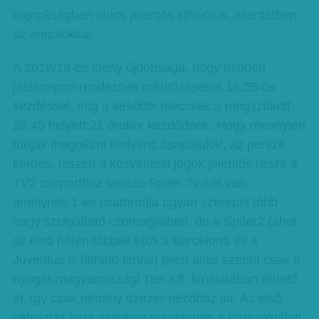
bajnokságban nincs jelentős kihívójuk, ellentétben
az angolokkal.
A 2018/19-es idény újdonsága, hogy minden
játéknapon rendeznek mérkőzéseket 18.55-ös
kezdéssel, míg a későbbi meccsek a megszokott
20.45 helyett 21 órakor kezdődnek. Hogy mennyien
tudják megnézni kedvenc csapatukat, az persze
kérdés, hiszen a közvetítési jogok jelentős része a
TV2 csoporthoz tartozó Spíler Tv-nél van,
amelynek 1-es csatornája ugyan szerepel több
nagy szolgáltató csomagjaiban, de a Spíler2 (ahol
az első héten többek közt a Barcelona és a
Juventus is látható lenne) jelen állás szerint csak a
nyugat-magyarországi Tarr Kft. kínálatában érhető
el, így csak néhány tízezer nézőhöz jut. Az első
választás joga azonban mindennap a közszolgálati