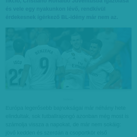
fikció, Cristiano Ronaldo Juventusba igazolása
és vele egy nyakunkon lévő, rendkívül
érdekesnek ígérkező BL-idény már nem az.
hirdetes
Európa legerősebb bajnokságai már néhány hete
elindultak, sok futballrajongó azonban még most is
számolja vissza a napokat, de már nem sokáig:
jövő kedden és szerdán a csoportkör első