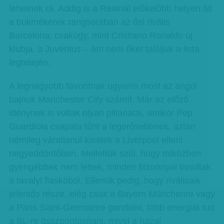
lehetnek rá. Addig is a Realnál előkelőbb helyen áll
a bukmékerek rangsorában az ősi rivális
Barcelona, csakúgy, mint Cristiano Ronaldo új
klubja, a Juventus – ám nem őket találjuk a lista
legtetején.
A legnagyobb favoritnak ugyanis most az angol
bajnok Manchester City számít. Már az előző
idénynek is voltak olyan pillanatai, amikor Pep
Guardiola csapata tűnt a legerősebbnek, aztán
némileg váratlanul kiestek a Liverpool elleni
negyeddöntőben. Mellettük szól, hogy miközben
gyengébbek nem lettek, minden bizonnyal tanultak
a tavalyi fiaskóból. Ellenük pedig, hogy riválisaik
jelentős része, elég csak a Bayern Münchenre vagy
a Paris Saint-Germainre gondolni, több energiát tud
a BL-re összpontosítani, mivel a hazai