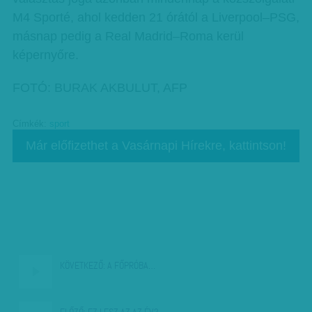
M4 Sporté, ahol kedden 21 órától a Liverpool–PSG,
másnap pedig a Real Madrid–Roma kerül
képernyőre.
FOTÓ: BURAK AKBULUT, AFP
Címkék:
sport
Már előfizethet a Vasárnapi Hírekre, kattintson!
KÖVETKEZŐ:
A FŐPRÓBA…