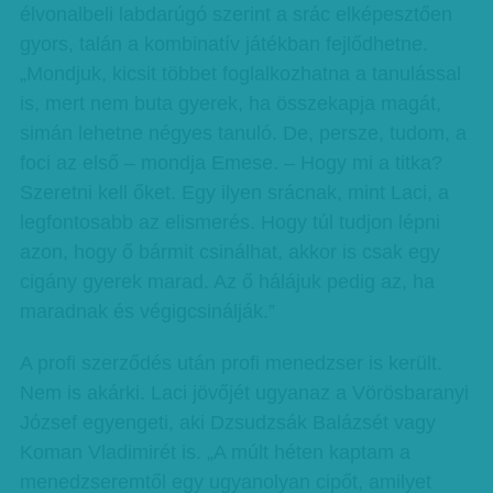
élvonalbeli labdarúgó szerint a srác elképesztően
gyors, talán a kombinatív játékban fejlődhetne.
„Mondjuk, kicsit többet foglalkozhatna a tanulással
is, mert nem buta gyerek, ha összekapja magát,
simán lehetne négyes tanuló. De, persze, tudom, a
foci az első – mondja Emese. – Hogy mi a titka?
Szeretni kell őket. Egy ilyen srácnak, mint Laci, a
legfontosabb az elismerés. Hogy túl tudjon lépni
azon, hogy ő bármit csinálhat, akkor is csak egy
cigány gyerek marad. Az ő hálájuk pedig az, ha
maradnak és végigcsinálják.”
A profi szerződés után profi menedzser is került.
Nem is akárki. Laci jövőjét ugyanaz a Vörösbaranyi
József egyengeti, aki Dzsudzsák Balázsét vagy
Koman Vladimirét is. „A múlt héten kaptam a
menedzseremtől egy ugyanolyan cipőt, amilyet