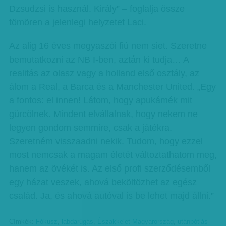
Dzsudzsi is használ. Király” – foglalja össze
tömören a jelenlegi helyzetet Laci.
Az alig 16 éves megyaszói fiú nem siet. Szeretne
bemutatkozni az NB I-ben, aztán ki tudja… A
realitás az olasz vagy a holland első osztály, az
álom a Real, a Barca és a Manchester United. „Egy
a fontos: el innen! Látom, hogy apukámék mit
gürcölnek. Mindent elvállalnak, hogy nekem ne
legyen gondom semmire, csak a játékra.
Szeretném visszaadni nekik. Tudom, hogy ezzel
most nemcsak a magam életét változtathatom meg,
hanem az övékét is. Az első profi szerződésemből
egy házat veszek, ahová beköltözhet az egész
család. Ja, és ahová autóval is be lehet majd állni.”
Címkék:
Fókusz
,
labdarúgás
,
Északkelet-Magyarország
,
utánpótlás-