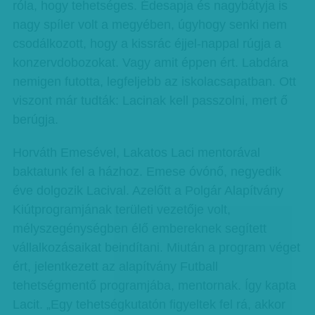
róla, hogy tehetséges. Édesapja és nagybátyja is
nagy spíler volt a megyében, úgyhogy senki nem
csodálkozott, hogy a kissrác éjjel-nappal rúgja a
konzervdobozokat. Vagy amit éppen ért. Labdára
nemigen futotta, legfeljebb az iskolacsapatban. Ott
viszont már tudták: Lacinak kell passzolni, mert ő
berúgja.
Horváth Emesével, Lakatos Laci mentorával
baktatunk fel a házhoz. Emese óvónő, negyedik
éve dolgozik Lacival. Azelőtt a Polgár Alapítvány
Kiútprogramjának területi vezetője volt,
mélyszegénységben élő embereknek segített
vállalkozásaikat beindítani. Miután a program véget
ért, jelentkezett az alapítvány Futball
tehetségmentő programjába, mentornak. Így kapta
Lacit. „Egy tehetségkutatón figyeltek fel rá, akkor