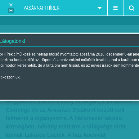
VASÁRNAPI HÍREK
 Látogatónk!
Futballzseni Megyaszóról - Laci
i Hírek című közéleti hetilap utolsó nyomtatott lapszáma 2018. december 8-án jel
hirek.hu honlap ettől az időponttól archívumként működik tovább, ahol a korábban
megverte a Milant. A roma fiú
égi módon kereshetők, de a tartalom nem frissül, és az egyes írások sem kommente
megindult a világhír felé
t köszönjük,
Szerző:
Kövesdi Péter
| Megjelent a 2016. április 02.-i lapszámban
Megyaszón a Marx Károly út végén, a Vanessza
Csemege és az Árvarázs Diszkont között kell
felmenni a cigánysorra. A háromezer lakosú
községben, néhány méterrel a világvége előtt
laknak Lakatos Laciék. A ház kocsival