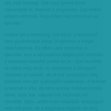
alig múlt tizenegy. Sok száz gyerek közül
választották ki, bekerült a programba. Úgy kellett
elhozni otthonról, hogy előtte még Miskolcon se
igen járt.”
Amikor jött a lehetőség, Zoli bácsi, a testnevelő
nem gondolkodott sokat: őt ajánlotta a Polgár
Alapítványnak. És vitték Lacit felmérőre. A
speciális, erre a célcsoportra kifejlesztett mérésen
a hatvanból ötvenhét pontot ért el – ilyet se előtte,
se utána még senki. Az alapítvány a Diósgyőrt
szemelte ki Lacinak, aki el volt varázsolva: még
életében nem járt a diósgyőri stadionban. A klubnak
is tetszett a srác, de nem akartak zsákbamacskát
venni. Nyár volt, naponta két edzéssel, azt
mondták: jöjjön, aztán majd meglátják. Buszjegyre
nem volt pénz, de a nagybácsi segített: az öreg