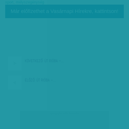
sport
,
mélyszegénység
Már előfizethet a Vasárnapi Hírekre, kattintson!
KÖVETKEZŐ:
ÚT RIÓBA –…
ELŐZŐ:
ÚT RIÓBA –…
társadalmi célú hirdetés