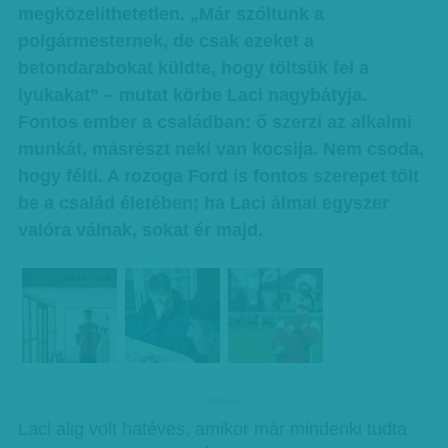
megközelíthetetlen. „Már szóltunk a
polgármesternek, de csak ezeket a
betondarabokat küldte, hogy töltsük fel a
lyukakat” – mutat körbe Laci nagybátyja.
Fontos ember a családban: ő szerzi az alkalmi
munkát, másrészt neki van kocsija. Nem csoda,
hogy félti. A rozoga Ford is fontos szerepet tölt
be a család életében; ha Laci álmai egyszer
valóra válnak, sokat ér majd.
hirdetes
Laci alig volt hatéves, amikor már mindenki tudta