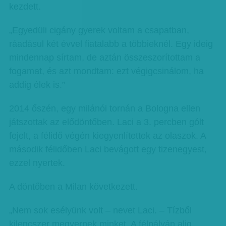
kezdett.
„Egyedüli cigány gyerek voltam a csapatban,
ráadásul két évvel fiatalabb a többieknél. Egy ideig
mindennap sírtam, de aztán összeszorítottam a
fogamat, és azt mondtam: ezt végigcsinálom, ha
addig élek is.”
2014 őszén, egy milánói tornán a Bologna ellen
játszottak az elődöntőben. Laci a 3. percben gólt
fejelt, a félidő végén kiegyenlítettek az olaszok. A
második félidőben Laci bevágott egy tizenegyest,
ezzel nyertek.
A döntőben a Milan következett.
„Nem sok esélyünk volt – nevet Laci. – Tízből
kilencszer megvernek minket. A félpályán alig