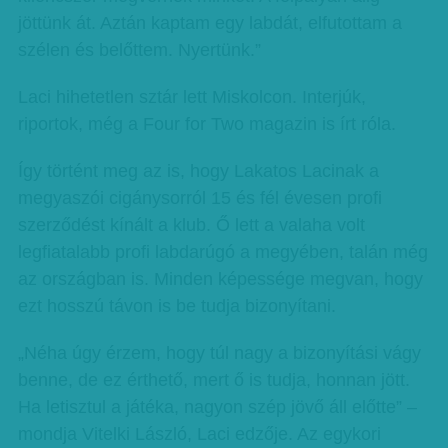
jöttünk át. Aztán kaptam egy labdát, elfutottam a
szélen és belőttem. Nyertünk.”
Laci hihetetlen sztár lett Miskolcon. Interjúk,
riportok, még a Four for Two magazin is írt róla.
Így történt meg az is, hogy Lakatos Lacinak a
megyaszói cigánysorról 15 és fél évesen profi
szerződést kínált a klub. Ő lett a valaha volt
legfiatalabb profi labdarúgó a megyében, talán még
az országban is. Minden képessége megvan, hogy
ezt hosszú távon is be tudja bizonyítani.
„Néha úgy érzem, hogy túl nagy a bizonyítási vágy
benne, de ez érthető, mert ő is tudja, honnan jött.
Ha letisztul a játéka, nagyon szép jövő áll előtte” –
mondja Vitelki László, Laci edzője. Az egykori