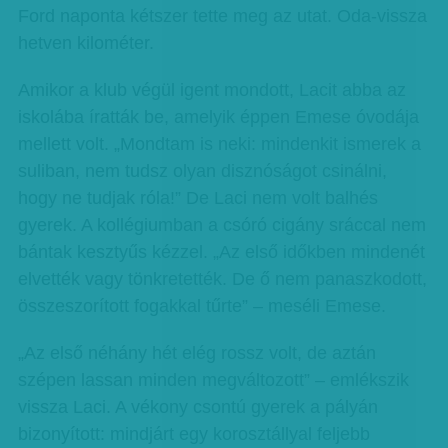
Ford naponta kétszer tette meg az utat. Oda-vissza
hetven kilométer.
Amikor a klub végül igent mondott, Lacit abba az
iskolába íratták be, amelyik éppen Emese óvodája
mellett volt. „Mondtam is neki: mindenkit ismerek a
suliban, nem tudsz olyan disznóságot csinálni,
hogy ne tudjak róla!” De Laci nem volt balhés
gyerek. A kollégiumban a csóró cigány sráccal nem
bántak kesztyűs kézzel. „Az első időkben mindenét
elvették vagy tönkretették. De ő nem panaszkodott,
összeszorított fogakkal tűrte” – meséli Emese.
„Az első néhány hét elég rossz volt, de aztán
szépen lassan minden megváltozott” – emlékszik
vissza Laci. A vékony csontú gyerek a pályán
bizonyított: mindjárt egy korosztállyal feljebb