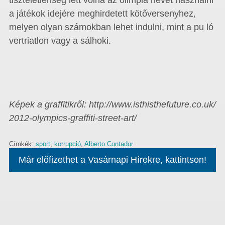
tiszteletlenség lett volna az olimpia nevét használni
a játékok idejére meghirdetett kötőversenyhez,
melyen olyan számokban lehet indulni, mint a pu ló
vertriatlon vagy a sálhoki.
Képek a graffitikről: http://www.isthisthefuture.co.uk/
2012-olympics-graffiti-street-art/
Címkék:
sport
,
korrupció
,
Alberto Contador
Már előfizethet a Vasárnapi Hírekre, kattintson!