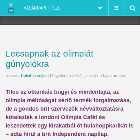
VASÁRNAPI HÍREK
Lecsapnak az olimpiát
gúnyolókra
Szerző:
Bálint Orsolya
| Megjelent a 2012. július 22.-i lapszámban
Tilos az ötkarikás bugyi és mindenfajta, az
olimpia méltóságát sértő termék forgalmazása,
de a gondos brit szervezők névváltoztatásra
kötelezték a londoni Olimpia Cafét és
leszedettek egy kirakatból öt hulahoppkarikát is
– adta hírül a brit Independent napilap.