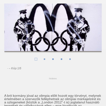
-
– Kép 1/5
hirdetes
A brit kormány jóval az olimpia előtt hozott egy törvényt, melynek
értelmében a szervezők felléphetnek az olimpiai márkajelzést és
a szlogeneket (köztük a „London 2012”-t is) jogtalanul használó
termékek és vállalkozások ellen – erre hivatkozik az