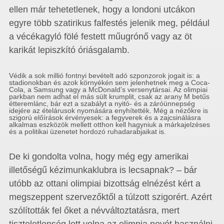
ellen már tehetetlenek, hogy a londoni utcákon
egyre több szatirikus falfestés jelenik meg, például
a vécékagyló fölé festett műugrónő vagy az öt
karikát lepiszkító óriásgalamb.
Védik a sok millió fontnyi bevételt adó szponzorok jogait is: a
stadionokban és azok környékén sem jelenhetnek meg a Coca-
Cola, a Samsung vagy a McDonald’s versenytársai. Az olimpiai
parkban nem adhat el más sült krumplit, csak az arany M betűs
étteremlánc, bár ezt a szabályt a nyitó- és a záróünnepség
idejére az ételárusok nyomására enyhítették. Még a nézőkre is
szigorú előírások érvényesek: a fegyverek és a zajcsinálásra
alkalmas eszközök mellett otthon kell hagyniuk a márkajelzéses
és a politikai üzenetet hordozó ruhadarabjaikat is.
De ki gondolta volna, hogy még egy amerikai
illetőségű kézimunkaklubra is lecsapnak? – bár
utóbb az ottani olimpiai bizottság elnézést kért a
megszeppent szervezőktől a túlzott szigorért. Azért
szólították fel őket a névváltoztatásra, mert