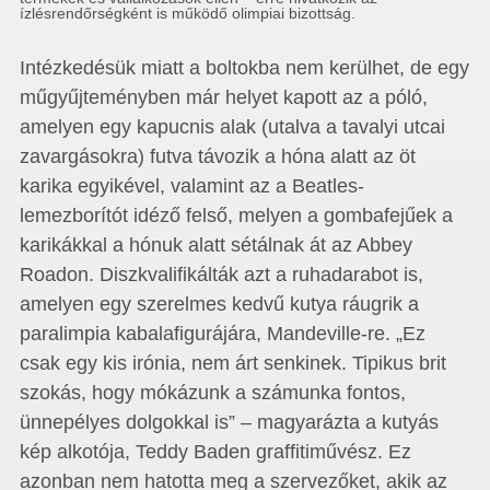
ízlésrendőrségként is működő olimpiai bizottság.
Intézkedésük miatt a boltokba nem kerülhet, de egy
műgyűjteményben már helyet kapott az a póló,
amelyen egy kapucnis alak (utalva a tavalyi utcai
zavargásokra) futva távozik a hóna alatt az öt
karika egyikével, valamint az a Beatles-
lemezborítót idéző felső, melyen a gombafejűek a
karikákkal a hónuk alatt sétálnak át az Abbey
Roadon. Diszkvalifikálták azt a ruhadarabot is,
amelyen egy szerelmes kedvű kutya ráugrik a
paralimpia kabalafigurájára, Mandeville-re. „Ez
csak egy kis irónia, nem árt senkinek. Tipikus brit
szokás, hogy mókázunk a számunka fontos,
ünnepélyes dolgokkal is” – magyarázta a kutyás
kép alkotója, Teddy Baden graffitiművész. Ez
azonban nem hatotta meg a szervezőket, akik az