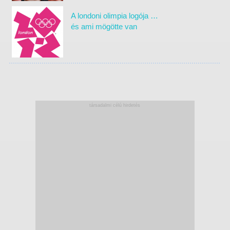
A londoni olimpia logója …
és ami mögötte van
társadalmi célú hirdetés