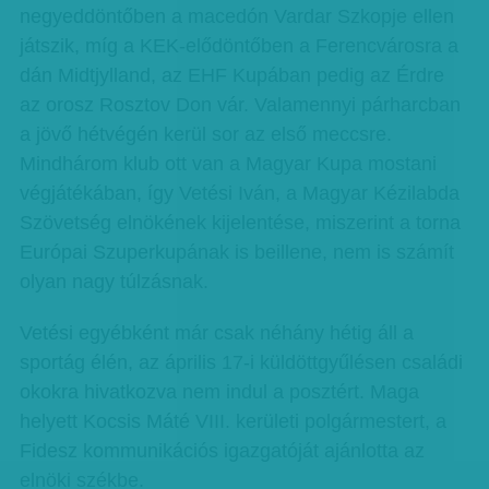
negyeddöntőben a macedón Vardar Szkopje ellen
játszik, míg a KEK-elődöntőben a Ferencvárosra a
dán Midtjylland, az EHF Kupában pedig az Érdre
az orosz Rosztov Don vár. Valamennyi párharcban
a jövő hétvégén kerül sor az első meccsre.
Mindhárom klub ott van a Magyar Kupa mostani
végjátékában, így Vetési Iván, a Magyar Kézilabda
Szövetség elnökének kijelentése, miszerint a torna
Európai Szuperkupának is beillene, nem is számít
olyan nagy túlzásnak.
Vetési egyébként már csak néhány hétig áll a
sportág élén, az április 17-i küldöttgyűlésen családi
okokra hivatkozva nem indul a posztért. Maga
helyett Kocsis Máté VIII. kerületi polgármestert, a
Fidesz kommunikációs igazgatóját ajánlotta az
elnöki székbe.