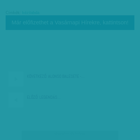
Címkék:
kézilabda
Már előfizethet a Vasárnapi Hírekre, kattintson!
KÖVETKEZŐ:
ALONSO BALESETE -…
ELŐZŐ:
LEGENDÁS…
társadalmi célú hirdetés