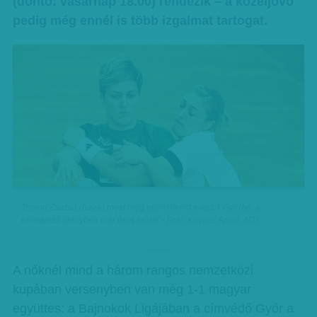
(döntő: vasárnap 18.00) rendezik – a közeljövő
pedig még ennél is több izgalmat tartogat.
Tomori Zsuzsa (balra) most még ellenfélként érkezik Győrbe, a
következő idényben már őket erősíti - Fotó: Kovács Anikó, MTI
hirdetes
A nőknél mind a három rangos nemzetközi
kupában versenyben van még 1-1 magyar
együttes: a Bajnokok Ligájában a címvédő Győr a