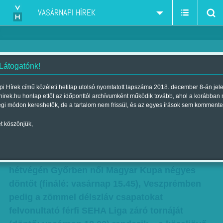
VASÁRNAPI HÍREK
 Látogatónk!
Lesz mit nézni
i Hírek című közéleti hetilap utolsó nyomtatott lapszáma 2018. december 8-án jel
hirek.hu honlap ettől az időponttól archívumként működik tovább, ahol a korábban
Szerző:
B. ZS.
| Megjelent a 2015. március 28.-i lapszámban
égi módon kereshetők, de a tartalom nem frissül, és az egyes írások sem kommente
t köszönjük,
Alaposan meg kell tervezniük mostanság a hét
utolsó napjait a kézilabda szerelmeseinek, ha
egyetlen mérkőzésről sem akarnak lemaradni. E
hétvégén Győrben női Magyar Kupa négyes
döntőt (finálé: vasárnap 15.45), Veszprémben
pedig a zömmel délszláv csapatokat
felvonultató férfi SEHA Liga záró tornáját