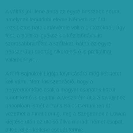
A váltás jól illene abba az egyre hosszabb sorba,
amelynek legutóbbi eleme Németh Szilárd
rezsibiztos hatalomátvétele volt a birkózóknál. Úgy
fest, a politika igyekszik a kézilabdával is
szorosabbra fűzni a szálakat, hátha az egyre
népszerűbb sportág sikereiből ő is profitálhat
valamennyit…
A férfi Bajnokok Ligája folytatására még két hetet
kell várni. Nem kis szenzáció, hogy a
negyeddöntőbe csak a magyar csapatok közül
tudott kettő is bejutni. A Veszprém útja a tavalyihoz
hasonlóan ismét a Paris Saint-Germainen át
vezethet a Final Fourig, míg a Szegednek a Löwen
kiejtése után az utolsó állva maradt német csapat,
a Kiel ellen kellene csodát tennie.