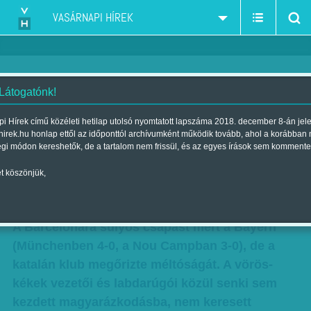
VASÁRNAPI HÍREK
 Látogatónk!
Messzi az igazi – Véget ér a
i Hírek című közéleti hetilap utolsó nyomtatott lapszáma 2018. december 8-án jel
hirek.hu honlap ettől az időponttól archívumként működik tovább, ahol a korábban
korszakos Barcelona ragyogó
égi módon kereshetők, de a tartalom nem frissül, és az egyes írások sem kommente
érája?
t köszönjük,
Szerző:
Hegyi Iván
| Megjelent a 2013. május 05.-i lapszámban
A Barcelonára súlyos csapást mért a Bayern
(Münchenben 4-0, a Nou Campban 3-0), de a
katalán klub megőrizte méltóságát. A vörös-
kékek vezetői és labdarúgói közül senki sem
kezdett magyarázkodásba, nem keresett