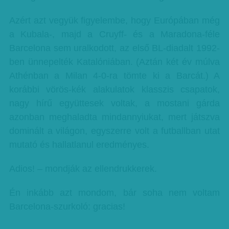
Azért azt vegyük figyelembe, hogy Európában még
a Kubala-, majd a Cruyff- és a Maradona-féle
Barcelona sem uralkodott, az első BL-diadalt 1992-
ben ünnepelték Katalóniában. (Aztán két év múlva
Athénban a Milan 4-0-ra tömte ki a Barcát.) A
korábbi vörös-kék alakulatok klasszis csapatok,
nagy hírű együttesek voltak, a mostani gárda
azonban meghaladta mindannyiukat, mert játszva
dominált a világon, egyszerre volt a futballban utat
mutató és hallatlanul eredményes.
Adios! – mondják az ellendrukkerek.
Én inkább azt mondom, bár soha nem voltam
Barcelona-szurkoló: gracias!