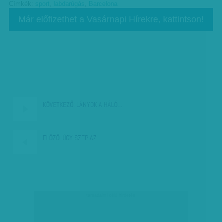
Címkék:
sport
,
labdarúgás
,
Barcelona
Már előfizethet a Vasárnapi Hírekre, kattintson!
KÖVETKEZŐ:
LÁNYOK A HÁLÓ…
ELŐZŐ:
ÚGY SZÉP AZ…
társadalmi célú hirdetés