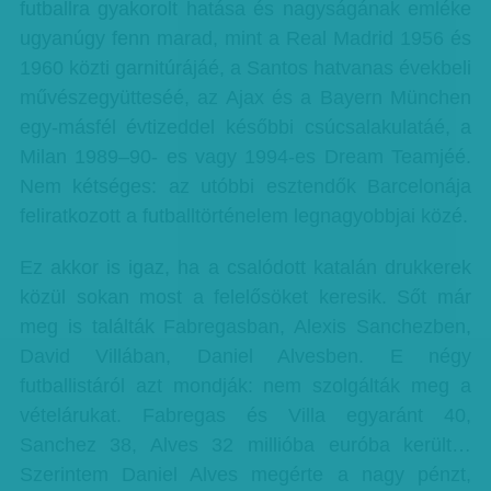
futballra gyakorolt hatása és nagyságának emléke
ugyanúgy fenn marad, mint a Real Madrid 1956 és
1960 közti garnitúrájáé, a Santos hatvanas évekbeli
művészegyütteséé, az Ajax és a Bayern München
egy-másfél évtizeddel későbbi csúcsalakulatáé, a
Milan 1989–90- es vagy 1994-es Dream Teamjéé.
Nem kétséges: az utóbbi esztendők Barcelonája
feliratkozott a futballtörténelem legnagyobbjai közé.
Ez akkor is igaz, ha a csalódott katalán drukkerek
közül sokan most a felelősöket keresik. Sőt már
meg is találták Fabregasban, Alexis Sanchezben,
David Villában, Daniel Alvesben. E négy
futballistáról azt mondják: nem szolgálták meg a
vételárukat. Fabregas és Villa egyaránt 40,
Sanchez 38, Alves 32 millióba euróba került…
Szerintem Daniel Alves megérte a nagy pénzt,