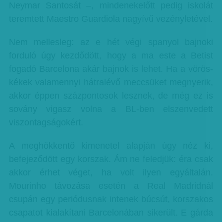
Neymar Santosát –, mindenekelőtt pedig iskolát
teremtett Maestro Guardiola nagyívű vezényletével.
Nem mellesleg: az e hét végi spanyol bajnoki
forduló úgy kezdődött, hogy a ma este a Betist
fogadó Barcelona akár bajnok is lehet. Ha a vörös-
kékek valamennyi hátralévő meccsüket megnyerik,
akkor éppen százpontosok lesznek, de még ez is
sovány vigasz volna a BL-ben elszenvedett
viszontagságokért.
A meghökkentő kimenetel alapján úgy néz ki,
befejeződött egy korszak. Ám ne feledjük: éra csak
akkor érhet véget, ha volt ilyen egyáltalán.
Mourinho távozása esetén a Real Madridnál
csupán egy periódusnak intenek búcsút, korszakos
csapatot kialakítani Barcelonában sikerült. E gárda