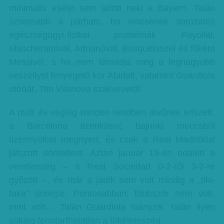
minimális esélyt sem adott neki a Bayern. Talán
szorosabb a párharc, ha nincsenek sorozatos
egészségügyi-fizikai problémák Puyollal,
Mascheranóval, Adrianóval, Busquetsszel és főként
Messivel, s ha nem támadja meg a legnagyobb
veszéllyel fenyegető kór Abidalt, valamint Guardiola
utódát, Tito Vilanova szakvezetőt.
A múlt év végéig minden rendben lévőnek tetszett,
a Barcelona tizenkilenc bajnoki meccsből
tizennyolcat megnyert, és csak a Real Madriddal
játszott döntetlent. Aztán január 19-én odalett a
veretlenség – a Real Sociedad 0-2-ről 3-2-re
győzött –, és már a játék sem volt mindig a „tiki-
taka” ünnepe. Pontosabban: többször nem volt,
mint volt… Talán Guardiola hiányzik, talán ilyen
sokáig fenntarthatatlan a tökéletesség.