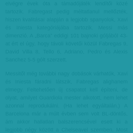
elvégre évek óta a támadójáték lendítői közé
tartozik. Fabregast pedig méltatlanul mellőzték,
hiszen kvalitásai alapján a legjobb spanyolok, Xavi
és Iniesta kategóriájába tartozik. Messi más
dimenzió. A „Barca” eddigi 101 bajnoki góljából 43-
at ért el úgy, hogy távoli követői közül Fabregas 9,
David Villa 8, Tello 6, Adriano, Pedro és Alexis
Sanchez 5-5 gólt szerzett.
Messitől még további nagy dobások várhatók, Xavi
és Iniesta fáradni látszik, Fabregas alighanem
elmegy. Feltehetően új csapatot kell építeni, de
olyat, amilyet Guardiola mester alkotott, nem lehet
azonnal reprodukálni. (Ha lehet egyáltalán.) A
Barcelona már a múlt évben sem volt BL-döntős,
ám akkor hallatlan balszerencsével esett ki a
legjobb négy között a Chelseavel szemben. Most