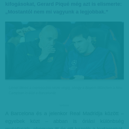
kifogásokat, Gerard Piqué még azt is elismerte:
„Mostantól nem mi vagyunk a legjobbak.”
Lionel Messi a cserepadról nézte végig, ahogy a Bayern München a Nou
Campban is kiüti a Barcelonát
hirdetes
A Barcelona és a jelenkor Real Madridja között –
egyebek közt – abban is óriási különbség