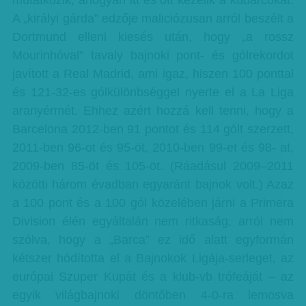
mutatkozik, ahogyan itt és ott kezelik a kudarcokat.
A „királyi gárda” edzője maliciózusan arról beszélt a
Dortmund elleni kiesés után, hogy „a rossz
Mourinhóval” tavaly bajnoki pont- és gólrekordot
javított a Real Madrid, ami igaz, hiszen 100 ponttal
és 121-32-es gólkülönbséggel nyerte el a La Liga
aranyérmét. Ehhez azért hozzá kell tenni, hogy a
Barcelona 2012-ben 91 pontot és 114 gólt szerzett,
2011-ben 96-ot és 95-öt, 2010-ben 99-et és 98- at,
2009-ben 85-öt és 105-öt. (Ráadásul 2009–2011
közötti három évadban egyaránt bajnok volt.) Azaz
a 100 pont és a 100 gól közelében járni a Primera
Division élén egyáltalán nem ritkaság, arról nem
szólva, hogy a „Barca” ez idő alatt egyformán
kétszer hódította el a Bajnokok Ligája-serleget, az
európai Szuper Kupát és a klub-vb trófeáját – az
egyik világbajnoki döntőben 4-0-ra lemosva