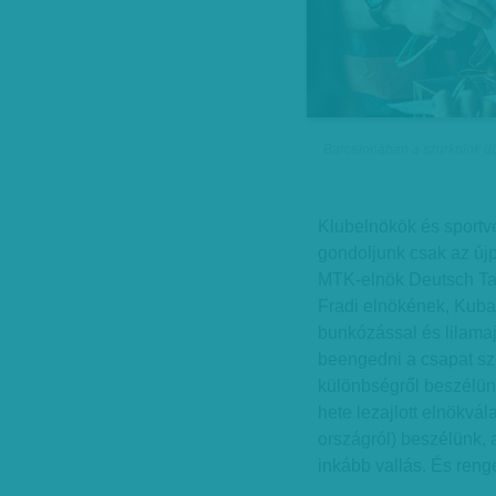
Barcelonában a szurkolók dön
Klubelnökök és sportv
gondoljunk csak az újp
MTK-elnök Deutsch Ta
Fradi elnökének, Kuba
bunkózással és lilamaj
beengedni a csapat sza
különbségről beszélün
hete lezajlott elnökvál
országról) beszélünk, 
inkább vallás. És ren