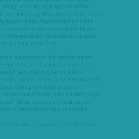
 Hát így lett a világ egyik legnépszerűbb
at évre ismét Josep Maria Bartomeu: „Nemcsak
ág legjobb klubja. Nagyra értékelem a többi
ét, amelyet a kampány során mutatott. Mindent
ább növekedhessünk és továbbra is győztes
ndta győzelmi beszédében.
unk a legnépszerűbb klub elnökét titokban
 se engedték az FTC tavalyi tisztújítására), a
 vezetők nem szponzori, hanem állami
nem őket választják meg, semmiféle pénz nem
t vagy sportág nem teljesít a szurkolói
or lemondanak. Érdekes volna kideríteni, vajon
eutsch Tamás maradna-e a Fradi vagy az
kolók is beleszólhatnának a döntésekbe.
elona
,
Real Madrid
,
magyar foci
,
Fradi
,
MTK
,
Kubatov