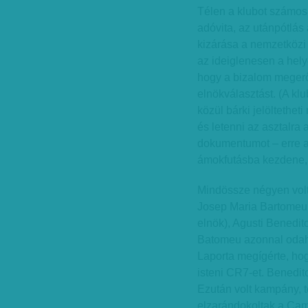
Télen a klubot számos
adóvita, az utánpótlá
kizárása a nemzetközi 
az ideiglenesen a hely
hogy a bizalom megerős
elnökválasztást. (A klu
közül bárki jelöltethet
és letenni az asztalra 
dokumentumot – erre az
ámokfutásba kezdene, 
Mindössze négyen volta
Josep Maria Bartomeu (
elnök), Agusti Benedito
Batomeu azonnal odahoz
Laporta megígérte, hogy
isteni CR7-et. Benedit
Ezután volt kampány, t
elzarándokoltak a Cam