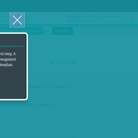
ősnők nőnapra
Megtáncoltatott Oscar-szobor
us 16.
2018. március 16.
i Hírekre, kattintson!
Kutatás
ent meg. A
start
 megjelent
Keresés
lhetőek.
stop
KÖVETKEZŐ:
RIÓI ÉREM-TIPPEK: CSÖKKENŐ
MAGYAR ESÉLYEK?
ELŐZŐ:
HEGYI IVÁN: VERÉBTÁVLAT