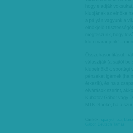
hogy eladják voksukat.
klubjának az elnöke h
a pályán vagyunk a vil
elnökjelölt tisztesség
megteszünk, hogy tov
klub maradjunk” – mo
Összehasonlításul: nál
választják (a sajtót be
klubelnökök, sportági
pénzeket ígérnek (ha 
érkezik), és ha a csapa
elvárások szerint, akk
Kubatov Gábor vagy D
MTK elnöke, ha a szur
Címkék:
spanyol foci
,
Barc
Gábor
,
Deutsch Tamás