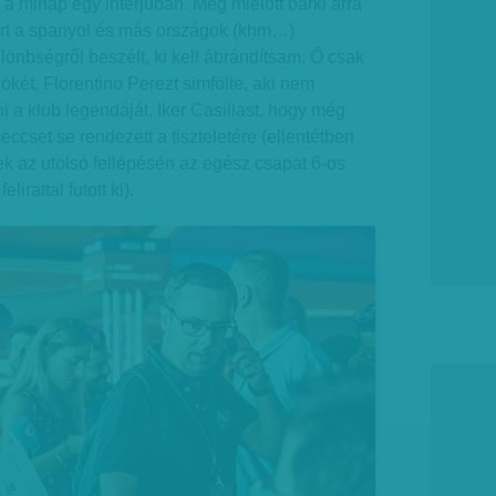
a minap egy interjúban. Még mielőtt bárki arra
rt a spanyol és más országok (khm…)
különbségről beszélt, ki kell ábrándítsam. Ő csak
nökét, Florentino Perezt simfölte, aki nem
ni a klub legendáját, Iker Casillast, hogy még
cset se rendezett a tiszteletére (ellentétben
ek az utolsó fellépésén az egész csapat 6-os
irattal futott ki).