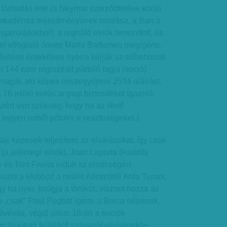
 támadás érte (a Neymar szerződtetése körüli
s akadémia teljesítményének romlása, a Barca
igazolásokból), a regnáló elnök lemondott, és
ét elfoglaló Josep Maria Bartomeu megígérte,
ítése érdekében nyárra kiírják az előrehozott
b 144 ezer regisztrált pártoló tagja (soció)
i magát, aki képes összegyűjteni 2534 aláírást,
a 76 millió eurós anyagi biztosítékot igazoló
ért van szükség, hogy ha az illető
legyen miből pótolni a veszteségeket.)
k képesek teljesíteni az elvárásokat, így csak
a jelenlegi elnök), Joan Laporta (korábbi
 és Toni Freixa indult az elnökségért.
ta a klubhoz a rivális Atleticótól Arda Turant,
 ha nyer, kirúgja a törököt, viszont hozza az
o „csak” Paul Pogbát ígérte a Barca népének.
évévita, végül július 18-án a sociók
p Nouban felállított szavazóhelyiségekbe,