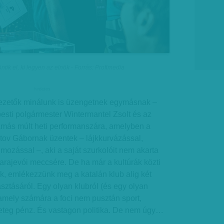
tik el, ki legyen az elnök - Forrás: Profimedia
hirdetes
ezetők minálunk is üzengetnek egymásnak –
esti polgármester Wintermantel Zsolt és az
más múlt heti performanszára, amelyben a
tov Gábornak üzentek – lájkkurvázással,
mozással –, aki a saját szurkolóit nem akarta
rajevói meccsére. De ha már a kultúrák közti
k, emlékezzünk meg a katalán klub alig két
asztásáról. Egy olyan klubról (és egy olyan
amely számára a foci nem pusztán sport,
geteg pénz. És vastagon politika. De nem úgy…