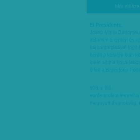
Már előfize
El Presidente.
Josep Maria Bartomeu 
valamint a reptéri és 
karbantartásával fogla
került a katalán klub 
ideje alatt a kosárlab
ő lett a Barcelona Foot
608 millió
eurós profitot termelt 
megnyert (bajnokság, 