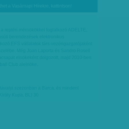
thet a Vasárnapi Hírekre, kattintson!
a reptéri mérnökökkel foglalkozó ADELTE,
vasúti berendezések elektronikus
lkozó EFS vállalatok társ-vezérigazgatójaként
közelébe. Még Joan Laporta és Sandro Rosell
dacsapat elnökeként dolgozott, majd 2010-ben
ball Club alelnöke.
a tavalyi szezonban a Barca, és mindent
Király Kupa, BL) 30