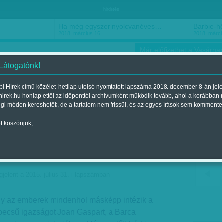
hirdetés
Ha még egyszer nyolcvanéves…
Barbie-h
2018. március 16.
2018. márci
Már előfizethet a Vasárnap
 Látogatónk!
i Hírek című közéleti hetilap utolsó nyomtatott lapszáma 2018. december 8-án jel
hirek.hu honlap ettől az időponttól archívumként működik tovább, ahol a korábban
ókusz
Szerintem
Ízlés
Sport
égi módon kereshetők, de a tartalom nem frissül, és az egyes írások sem kommente
t köszönjük,
képp - A Realt simfölte a
nöke
jelent a 2015. július 31.-i lapszámban
ogy az emberek mindenhol másképp intézik a
kbecsű igazságot Joan Gaspart, a Barca