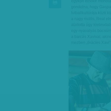
egykori elnöke mondta 
gondolna, hogy Gaspa
futballkultúrája közti 
a nagy rivális, Real el
átallotta úgy kiebrudal
egy nyavalyás búcsúmec
a barcás Xavival, akin
mezben „6ràcies Xavi” fel