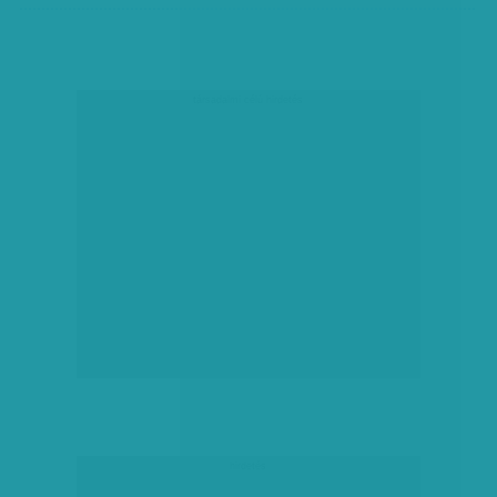
társadalmi célú hirdetés
hirdetés