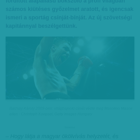
fordított alapállású bokszoló a profi világban
számos kiütéses győzelmet aratott, és igencsak
ismeri a sportág csínját-bínját. Az új szövetségi
kapitánnyal beszélgettünk.
Balzsay Károly 2009-ben: világbajnoki címét védte meg Masolino Masoe
ellen - Christoph Koepsel, Getty Images Hungary
hirdetes
– Hogy látja a magyar ökölvívás helyzetét, és