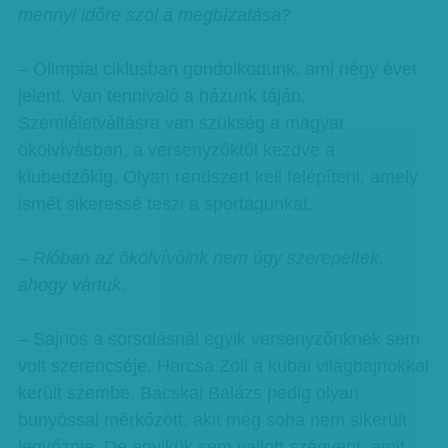
mennyi időre szól a megbízatása?
– Olimpiai ciklusban gondolkodunk, ami négy évet
jelent. Van tennivaló a házunk táján.
Szemléletváltásra van szükség a magyar
ökölvívásban, a versenyzőktől kezdve a
klubedzőkig. Olyan rendszert kell felépíteni, amely
ismét sikeressé teszi a sportágunkat.
– Rióban az ökölvívóink nem úgy szerepeltek,
ahogy vártuk.
– Sajnos a sorsolásnál egyik versenyzőnknek sem
volt szerencséje. Harcsa Zoli a kubai világbajnokkal
került szembe, Bacskai Balázs pedig olyan
bunyóssal mérkőzött, akit még soha nem sikerült
legyőznie. De egyikük sem vallott szégyent, amit