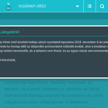
VASÁRNAPI HÍREK
 Látogatónk!
Mindenki tudja a dolgát
i Hírek című közéleti hetilap utolsó nyomtatott lapszáma 2018. december 8-án jel
hirek.hu honlap ettől az időponttól archívumként működik tovább, ahol a korábban
Szerző:
Fluck Miklós
| Megjelent a 2016. szeptember 24.-i lapszámban
égi módon kereshetők, de a tartalom nem frissül, és az egyes írások sem kommente
t köszönjük,
A posztjáról lemondott Kovács László helyett az
egyik legismertebb magyar ökölvívó, a 37 éves
ifj. Balzsay Károly lett a férfi ökölvívó-válogatott
szövetségi kapitánya. Balzsay nemcsak az
amatőr, de a profi világban is odatette az öklét.
Volt amatőr Európa-bajnoki ezüstérmes és profi
nagyközépsúlyú világbajnok. A balkezes,