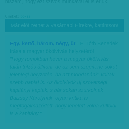
hiszem, hogy ezt szívós munkával el is érjük.
Címkék:
boksz
Már előfizethet a Vasárnapi Hírekre, kattintson!
Egy, kettő, három, négy, üt
- F. Tóth Benedek
írása a magyar ökölvívás helyzetéről
"Hogy romokban hever a magyar ökölvívás,
talán túlzás állítani, de az sem szépítene sokat
jelenlegi helyzetén, ha azt mondanánk: voltak
szebb napjai is. Az ökölvívók új szövetségi
kapitányt kaptak, s bár sokan szurkolnak
Balzsay Károlynak, olyan kritika is
megfogalmazódott, hogy lehetett volna külföldi
is a kapitány."