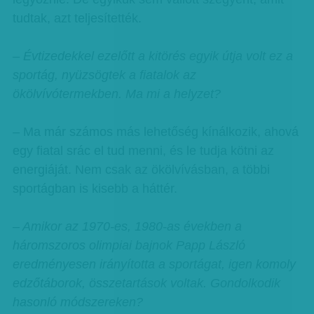
tudtak, azt teljesítették.
– Évtizedekkel ezelőtt a kitörés egyik útja volt ez a
sportág, nyüzsögtek a fiatalok az
ökölvívótermekben. Ma mi a helyzet?
– Ma már számos más lehetőség kínálkozik, ahová
egy fiatal srác el tud menni, és le tudja kötni az
energiáját. Nem csak az ökölvívásban, a többi
sportágban is kisebb a háttér.
– Amikor az 1970-es, 1980-as években a
háromszoros olimpiai bajnok Papp László
eredményesen irányította a sportágat, igen komoly
edzőtáborok, összetartások voltak. Gondolkodik
hasonló módszereken?