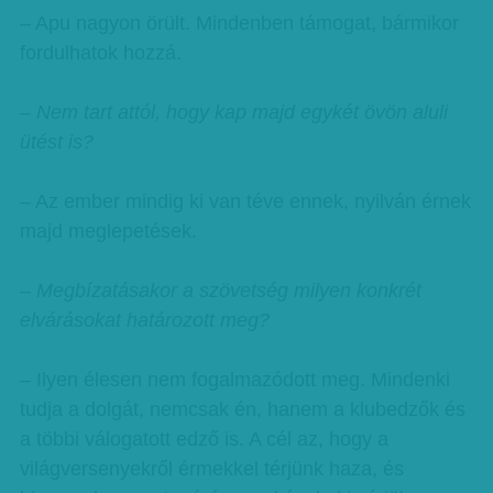
– Apu nagyon örült. Mindenben támogat, bármikor
fordulhatok hozzá.
– Nem tart attól, hogy kap majd egykét övön aluli
ütést is?
– Az ember mindig ki van téve ennek, nyilván érnek
majd meglepetések.
– Megbízatásakor a szövetség milyen konkrét
elvárásokat határozott meg?
– Ilyen élesen nem fogalmazódott meg. Mindenki
tudja a dolgát, nemcsak én, hanem a klubedzők és
a többi válogatott edző is. A cél az, hogy a
világversenyekről érmekkel térjünk haza, és