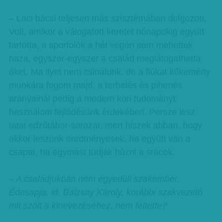
– Laci bácsi teljesen más szisztémában dolgozott.
Volt, amikor a válogatott keretet hónapokig együtt
tartotta, a sportolók a hét végén sem mehettek
haza, egyszer-egyszer a család meglátogathatta
őket. Ma ilyet nem csinálunk, de a fiúkat kőkemény
munkára fogom majd, a terhelés és pihenés
arányainál pedig a modern kori tudományt
használom fejlődésünk érdekében. Persze lesz
tatai edzőtábor-sorozat, mert hiszek abban, hogy
akkor leszünk eredményesek, ha együtt van a
csapat, ha egymást tudják húzni a srácok.
– A családjukban nem egyedüli szakember.
Édesapja, id. Balzsay Károly, korábbi szakvezető
mit szólt a kinevezéséhez, nem féltette?