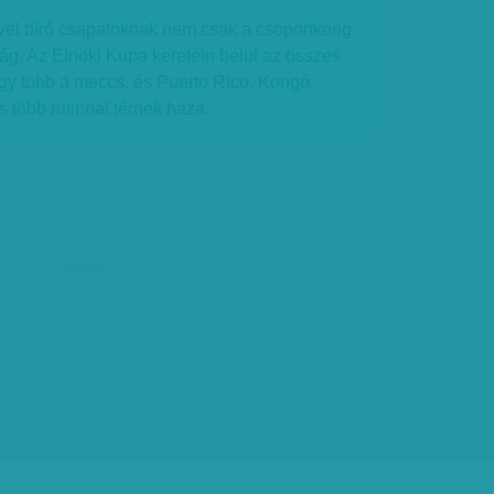
vel bíró csapatoknak nem csak a csoportkörig
ság, Az Elnöki Kupa keretein belül az összes
 Így több a meccs, és Puerto Rico, Kongó,
s több rutinnal térnek haza.
hirdetés