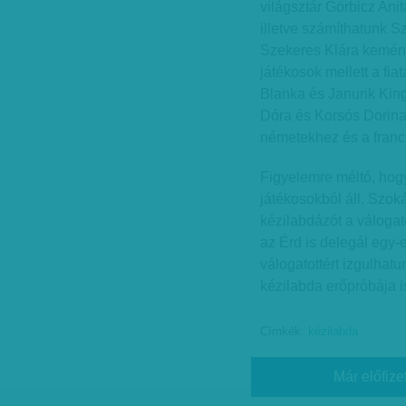
világsztár Görbicz Ani
illetve számíthatunk Sz
Szekeres Klára kemény
játékosok mellett a fia
Blanka és Janurik Kin
Dóra és Korsós Dorina 
németekhez és a franc
Figyelemre méltó, hogy
játékosokból áll. Szoká
kézilabdázót a válogat
az Érd is delegál egy-e
válogatottért izgulhat
kézilabda erőpróbája is
Címkék:
kézilabda
Már előfize