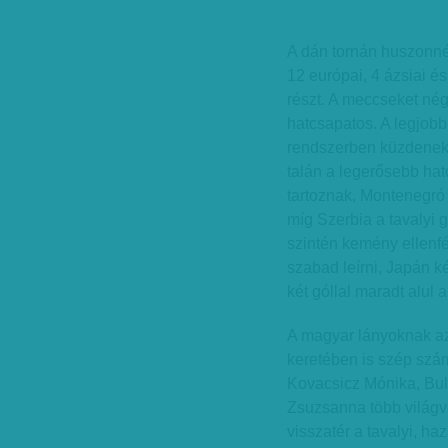
A dán tornán huszonnég
12 európai, 4 ázsiai és
részt. A meccseket né
hatcsapatos. A legjob
rendszerben küzdenek 
talán a legerősebb hat
tartoznak, Montenegró e
míg Szerbia a tavalyi 
szintén kemény ellenfé
szabad leírni, Japán k
két góllal maradt alul
A magyar lányoknak az
keretében is szép szá
Kovacsicz Mónika, Bul
Zsuzsanna több világv
visszatér a tavalyi, ha