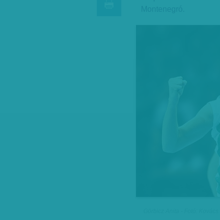
Montenegró.
Görbicz Anita - Fotó: Kovács