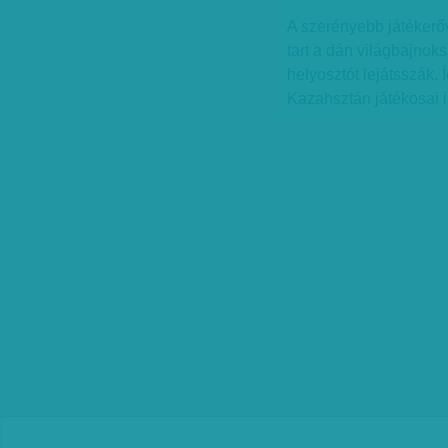
A szerényebb játékerő
tart a dán világbajnok
helyosztót lejátsszák.
Kazahsztán játékosai i