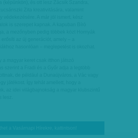
ta (képünkön), és ott lesz Zácsik Szandra,
ucsánszki Zita kreativitására, valamint
 védekezésére. A már jól ismert, kész
talok is szerepet kapnak. A kapuban Bíró
ga, a mezőnyben pedig többek közt Hornyák
erősíti az új generációt, amely – a
iákhoz hasonlóan – meglepetést is okozhat.
 a magyar keret csak itthon játszó
s szerint a Fradi és a Győr adja a legtöbb
ottnak, de például a Dunaújváros, a Vác vagy
gy játékost. Így tehát amellett, hogy a
unk, az idei világbajnokság a magyar klubszintű
 lesz.
thet a Vasárnapi Hírekre, kattintson!