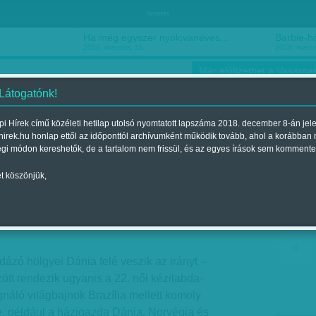
hirdetés
Ha még egyszer nyolcvanéves…
Barbie-h
2018. március 16.
2018. márci
Már előfizethet a Vasárnap
 Látogatónk!
i Hírek című közéleti hetilap utolsó nyomtatott lapszáma 2018. december 8-án jel
hirek.hu honlap ettől az időponttól archívumként működik tovább, ahol a korábban
ókusz
Szerintem
Ízlés
Sport
égi módon kereshetők, de a tartalom nem frissül, és az egyes írások sem kommente
t köszönjük,
eken a sor
elent a 2015. november 28.-i lapszámban
dázó hölgyei Dánia felé veszik az irányt –
ött rendezik ugyanis a 22. női kézilabda-
gnáló világbajnok Brazília mellett komoly
e, például a házigazda Dánia, Norvégia és