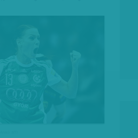
 Anikó, MTI