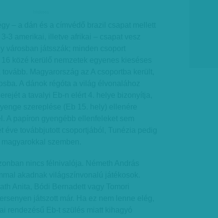
hirdetes
y – a dán és a címvédő brazil csapat mellett
 3-3 amerikai, illetve afrikai – csapat vesz
gy városban játsszák; minden csoport
b 16 közé kerülő nemzetek egyenes kieséses
tovább. Magyarország az A csoportba került,
osba. A dánok régóta a világ élvonalához
rejét a tavalyi Eb-n elért 4. helye bizonyítja,
gyenge szereplése (Eb 15. hely) ellenére
l. A papíron gyengébb ellenfeleket sem
ét éve továbbjutott csoportjából, Tunézia pedig
 a magyarokkal szemben.
onban nincs félnivalója. Németh András
mmal akadnak világszínvonalú játékosok.
ath Anita, Bódi Bernadett vagy Tomori
ersenyen játszott már. Ha ez nem lenne elég,
zai rendezésű Eb-t szülés miatt kihagyó