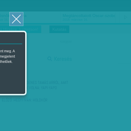
ősnők nőnapra
Megtáncoltatott Oscar-szobor
us 16.
2018. március 16.
i Hírekre, kattintson!
Kutatás
magyar
ent meg. A
start
 megjelent
Keresés
lhetőek.
stop
KÖVETKEZŐ:
M. DÉNES TAMÁS ARRÓL, AMIT
KEVESEN HITTEK VOLNA: YAPI-YAPO
VISSZATÉRT
ELŐZŐ:
HEGYI IVÁN: HOLDKÓR