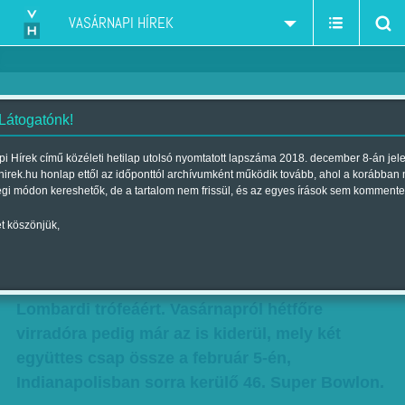
VASÁRNAPI HÍREK
 Látogatónk!
Hajnalra ketten maradnak
i Hírek című közéleti hetilap utolsó nyomtatott lapszáma 2018. december 8-án jel
hirek.hu honlap ettől az időponttól archívumként működik tovább, ahol a korábban
Szerző:
bezso
| Megjelent a 2012. január 22.-i lapszámban
égi módon kereshetők, de a tartalom nem frissül, és az egyes írások sem kommente
t köszönjük,
Kialakult a konferenciadöntők párosítása az
NFL-ben, vagyis már csak négy csapat küzd az
amerikaifutball-liga legjobbjának járó Vince
Lombardi trófeáért. Vasárnapról hétfőre
virradóra pedig már az is kiderül, mely két
együttes csap össze a február 5-én,
Indianapolisban sorra kerülő 46. Super Bowlon.