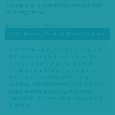
mint tudjuk, bár a labda itt nem gömbölyű, azért
bármi megtörténhet.
Címkék:
korrupció
,
sport
,
Alberto Contador
Már előfizethet a Vasárnapi Hírekre, kattintson!
Mint 2007 óta mindig, 2012-ben is rendeznek
NFL-találkozót Londonban. Az október 28-án
sorra kerülő mérkőzésen a Saint Louis Rams
és a New England Patriots csap majd össze.
Idén csak ez alkalommal költözik az NFL
Európába, jövő évtől kezdve viszont mind a 32
csapat lehetőséget kap, hogy évente egy
mérkőzését – az onnan nézve – tengerentúlon
játssza le.