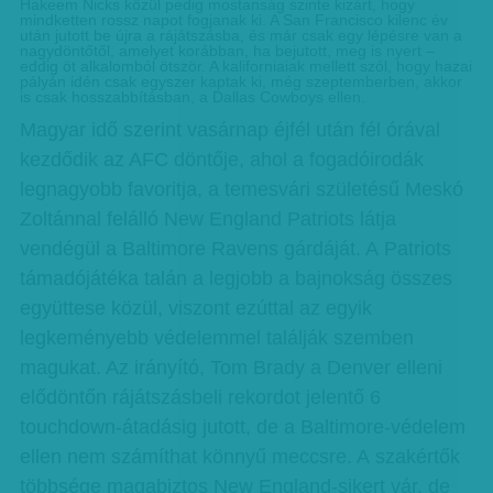
Hakeem Nicks közül pedig mostanság szinte kizárt, hogy
mindketten rossz napot fogjanak ki. A San Francisco kilenc év
után jutott be újra a rájátszásba, és már csak egy lépésre van a
nagydöntőtől, amelyet korábban, ha bejutott, meg is nyert –
eddig öt alkalomból ötször. A kalifor­niaiak mellett szól, hogy hazai
pályán idén csak egyszer kaptak ki, még szeptemberben, akkor
is csak hosszabbításban, a Dallas Cowboys ellen.
Magyar idő szerint vasárnap éjfél után fél órával
kezdődik az AFC döntője, ahol a fogadóirodák
legnagyobb favoritja, a temesvári születésű Meskó
Zoltánnal felálló New England Patriots látja
vendégül a Baltimore Ravens gárdáját. A Patriots
támadójátéka talán a legjobb a bajnokság összes
együttese közül, viszont ezúttal az egyik
legkeményebb védelemmel találják szemben
magukat. Az irányító, Tom Brady a Denver elleni
elődöntőn rájátszásbeli rekordot jelentő 6
touchdown-átadásig jutott, de a Baltimore-védelem
ellen nem számíthat könnyű meccsre. A szakértők
többsége magabiztos New England-sikert vár, de