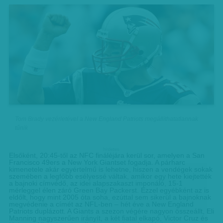
Tom Brady vezérletével a New England Patriots megállíthatatlannak
tűnik
hirdetes
Elsőként, 20:45-től az NFC fináléjára kerül sor, amelyen a San
Francisco 49ers a New York Giantset fogadja. A párharc
kimenetele akár egyértelmű is lehetne, hiszen a vendégek sokak
szemében a legfőbb esélyessé váltak, amikor egy hete kiejtették
a bajnoki címvédő, az idei alapszakaszt imponáló, 15-1
mérleggel élen záró Green Bay Packerst. Ezzel egyébként az is
eldőlt, hogy mint 2005 óta soha, ezúttal sem sikerül a bajnoknak
megvédenie a címét az NFL-ben – hét éve a New England
Patriots duplázott. A Giants a szezon végére nagyon összeállt, Eli
Manning nagyszerűen irányít, a két fiatal elkapó, Victor Cruz és