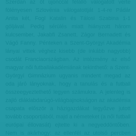
Szerdán az öt újonccal felálló válogatott verte
fölényesen Szlovénia válogatottját 1-4-re Pádár
Anita két, Fogl Katalin és Tálosi Szabina 1-1
góljával. Pedig sérülés miatt hiányzott három
kulcsember, Jakabfi Zsanett, Zágor Bernadett és
Vágó Fanny. Pénteken a Szent-Györgyi Akadémia
lányai vittek véghez kisebb (de inkább nagyobb)
csodát Franciaországban. Az intézmény az első
magyar női futballakadémiának tekinthető: a Szent-
Györgyi Gimnázium ugyanis mindent megad az
oda járó lányoknak, hogy a tanulás és a futball
összeegyeztethető legyen számukra. A jelenleg is
zajló diáklabdarúgó-világbajnokságon az akadémia
csapata először a házigazdákat legyőzve jutott
tovább csoportjából, majd a németeket (a női futball
európai éllovasát) ejtette ki a negyeddöntőben.
Nem is akárhogy: az ellenfél az utolsó percben