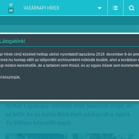
VASÁRNAPI HÍREK
 Látogatónk!
Női kupadöntő, először élőben
i Hírek című közéleti hetilap utolsó nyomtatott lapszáma 2018. december 8-án jel
hirek.hu honlap ettől az időponttól archívumként működik tovább, ahol a korábban
Szerző:
Csepelyi Adrienn
| Megjelent a 2013. április 21.-i lapszámban
égi módon kereshetők, de a tartalom nem frissül, és az egyes írások sem kommente
t köszönjük,
Történelmi nap lesz április 24. a női futball
kedvelői számára: nem elég, hogy a Női Magyar
Kupa döntőjét végre méltó helyen és időben, a
férfiak Ligakupa- döntője előtt játsszák majd, de
az MTK és az Astra-Bíró-Kert párharcát a Sport
Tv élőben közvetíti majd.