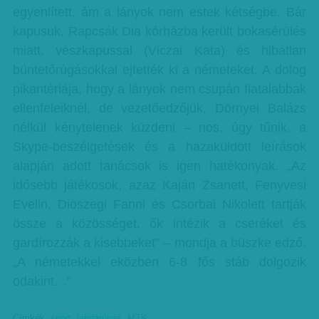
egyenlített, ám a lányok nem estek kétségbe. Bár
kapusuk, Rapcsák Dia kórházba került bokasérülés
miatt, vészkapussal (Viczai Kata) és hibátlan
büntetőrúgásokkal ejtették ki a németeket. A dolog
pikantériája, hogy a lányok nem csupán fiatalabbak
ellenfeleiknél, de vezetőedzőjük, Dörnyei Balázs
nélkül kénytelenek küzdeni – nos, úgy tűnik, a
Skype-beszélgetések és a hazaküldött leírások
alapján adott tanácsok is igen hatékonyak. „Az
idősebb játékosok, azaz Kaján Zsanett, Fenyvesi
Evelin, Diószegi Fanni és Csorbai Nikolett tartják
össze a közösséget, ők intézik a cseréket és
gardírozzák a kisebbeket” – mondja a büszke edző.
„A németekkel eközben 6-8 fős stáb dolgozik
odakint…”
Címkék:
sport
,
labdarúgás
,
MTK