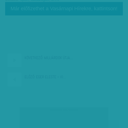
Már előfizethet a Vasárnapi Hírekre, kattintson!
KÖVETKEZŐ:
MILLIÁRDOK ÚTJA…
ELŐZŐ:
EGER ELESTE – KI…
társadalmi célú hirdetés