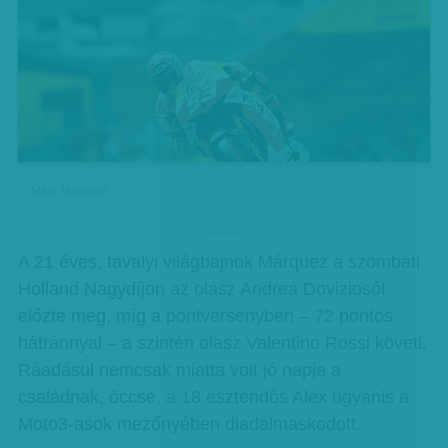
Marc Márquez
hirdetes
A 21 éves, tavalyi világbajnok Márquez a szombati
Holland Nagydíjon az olasz Andrea Doviziosót
előzte meg, míg a pontversenyben – 72 pontos
hátránnyal – a szintén olasz Valentino Rossi követi.
Ráadásul nemcsak miatta volt jó napja a
családnak, öccse, a 18 esztendős Alex ugyanis a
Moto3-asok mezőnyében diadalmaskodott.