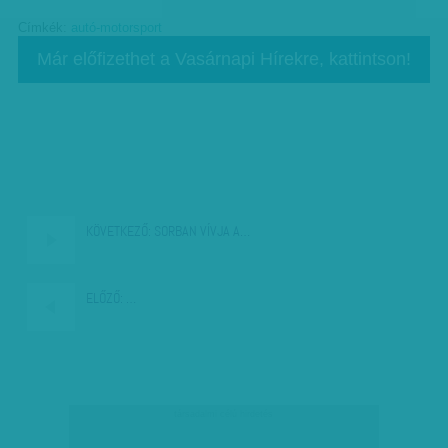
Címkék:
autó-motorsport
Már előfizethet a Vasárnapi Hírekre, kattintson!
KÖVETKEZŐ:
SORBAN VÍVJA A…
ELŐZŐ:
…
társadalmi célú hirdetés