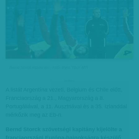
Bernd Storck edzést tart - Fotó: Illyés Tibor, MTI
hirdetes
A listát Argentína vezeti, Belgium és Chile előtt,
Franciaország a 21., Magyarország a 8.
Portugáliával, a 11. Ausztriával és a 35. Izlanddal
mérkőzik meg az Eb-n.
Bernd Storck szövetségi kapitány kijelölte a
franciaországi Európa-bajnokságra készülő