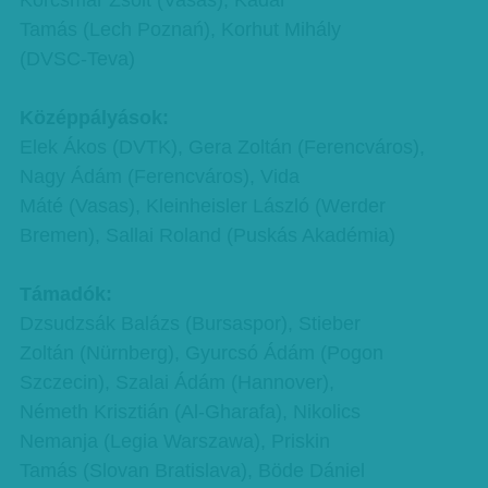
Korcsmár Zsolt (Vasas), Kádár
Tamás (Lech Poznań), Korhut Mihály
(DVSC-Teva)
Középpályások:
Elek Ákos (DVTK), Gera Zoltán (Ferencváros),
Nagy Ádám (Ferencváros), Vida
Máté (Vasas), Kleinheisler László (Werder
Bremen), Sallai Roland (Puskás Akadémia)
Támadók:
Dzsudzsák Balázs (Bursaspor), Stieber
Zoltán (Nürnberg), Gyurcsó Ádám (Pogon
Szczecin), Szalai Ádám (Hannover),
Németh Krisztián (Al-Gharafa), Nikolics
Nemanja (Legia Warszawa), Priskin
Tamás (Slovan Bratislava), Böde Dániel