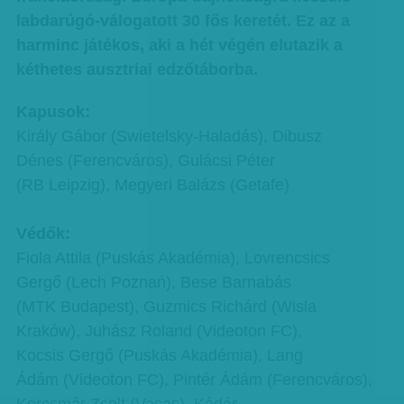
labdarúgó-válogatott 30 fős keretét. Ez az a
harminc játékos, aki a hét végén elutazik a
kéthetes ausztriai edzőtáborba.
Kapusok:
Király Gábor (Swietelsky-Haladás), Dibusz
Dénes (Ferencváros), Gulácsi Péter
(RB Leipzig), Megyeri Balázs (Getafe)
Védők:
Fiola Attila (Puskás Akadémia), Lovrencsics
Gergő (Lech Poznań), Bese Barnabás
(MTK Budapest), Guzmics Richárd (Wisla
Kraków), Juhász Roland (Videoton FC),
Kocsis Gergő (Puskás Akadémia), Lang
Ádám (Videoton FC), Pintér Ádám (Ferencváros),