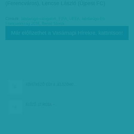
(Ferencváros), Lencse László (Újpest FC)
Címkék:
labdarúgó-válogatott
,
FIFA
,
UEFA
,
labdarúgó-Eb
Franciaország 2016
,
Bernd Storck
Már előfizethet a Vasárnapi Hírekre, kattintson!
KÖVETKEZŐ:
EGY A JELSZÓNK!…
ELŐZŐ:
ÚT RIÓBA –…