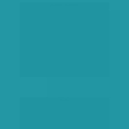
társadalmi célú hirdetés
hirdetés