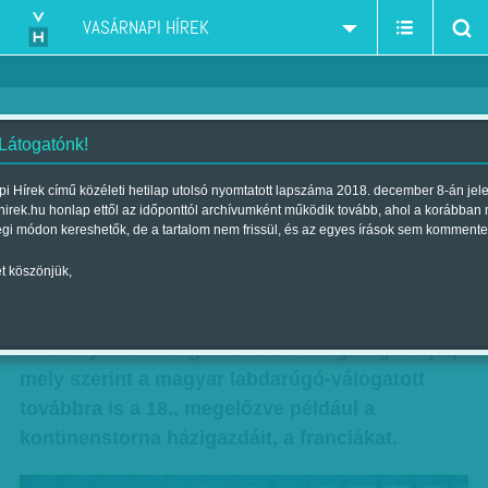
VASÁRNAPI HÍREK
 Látogatónk!
Papíron jobbak, mint a franciák -
i Hírek című közéleti hetilap utolsó nyomtatott lapszáma 2018. december 8-án jel
hirek.hu honlap ettől az időponttól archívumként működik tovább, ahol a korábban
Itt van Storck 30 fős kerete
égi módon kereshetők, de a tartalom nem frissül, és az egyes írások sem kommente
Szerző:
Munkatársunktól
| Megjelent a 2016. május 07.-i lapszámban
t köszönjük,
A Nemzetközi Labdarúgó Szövetség a héten
hozta nyilvánosságra aktuális világranglistáját,
mely szerint a magyar labdarúgó-válogatott
továbbra is a 18., megelőzve például a
kontinenstorna házigazdáit, a franciákat.