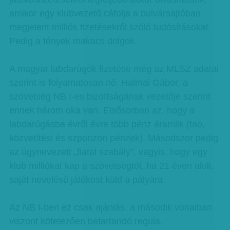
amikor egy klubvezető cáfolja a bulvársajtóban
megjelent milliós fizetésekről szóló tudósításokat.
Pedig a tények makacs dolgok.
A magyar labdarúgók fizetése még az MLSZ adatai
szerint is folyamatosan nő. Halmai Gábor, a
szövetség NB I-es bizottságának vezetője szerint
ennek három oka van. Elsősorban az, hogy a
labdarúgásba évről évre több pénz áramlik (tao,
közvetítési és szponzori pénzek). Másodszor pedig
az úgynevezett „fiatal szabály”, vagyis, hogy egy
klub milliókat kap a szövetségtől, ha 21 éven aluli,
saját nevelésű játékost küld a pályára.
Az NB I-ben ez csak ajánlás, a második vonalban
viszont kötelezően betartandó regula.