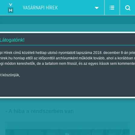
VASÁRNAPI HÍREK
 Látogatónk!
Pénz az ablakban
i Hírek című közéleti hetilap utolsó nyomtatott lapszáma 2018. december 8-án jel
hirek.hu honlap ettől az időponttól archívumként működik tovább, ahol a korábban
Szerző:
Kövesdi Péter
| Megjelent a 2017. július 29.-i lapszámban
égi módon kereshetők, de a tartalom nem frissül, és az egyes írások sem kommente
t köszönjük,
- Pokoli fizetések a magyar másodosztályban
- Egy csatár annyit kér, amennyit akar
- A hiba a rendszerben van