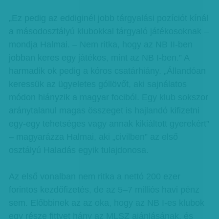
„Ez pedig az eddiginél jobb tárgyalási pozíciót kínál
a másodosztályú klubokkal tárgyaló játékosoknak –
mondja Halmai. – Nem ritka, hogy az NB II-ben
jobban keres egy játékos, mint az NB I-ben.” A
harmadik ok pedig a kóros csatárhiány. „Állandóan
keressük az ügyeletes góllövőt, aki sajnálatos
módon hiányzik a magyar fociból. Egy klub sokszor
aránytalanul magas összeget is hajlandó kifizetni
egy-egy tehetséges vagy annak kikiáltott gyerekért”
– magyarázza Halmai, aki „civilben” az első
osztályú Haladás egyik tulajdonosa.
Az első vonalban nem ritka a nettó 200 ezer
forintos kezdőfizetés, de az 5–7 milliós havi pénz
sem. Előbbinek az az oka, hogy az NB I-es klubok
egy része fittyet hány az MLSZ ajánlásának, és