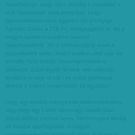
vezetőedzője, Nagy Tibor mondta a napokban a
klub honlapjának adott interjúban. Hogy
tapasztalásával nincs egyedül, azt bizonyítja
Ágoston Zoltán, a ZTE FC klubigazgatója is, aki a
megyei lapban számolt be hasonló
tapasztalatokról. „Mi is szembesülünk evvel a
tárgyalásaink során, kiugró esetben akár egy- és
kétmillió forint közötti havibérigényekkel is
találkozni. Ezzel együtt tervünk nem változott,
továbbra is négy-öt NB I-es szintű játékossal
akarjuk a nyáron megerősíteni az együttest.”
Hogy egy topklub mennyit költ játékosvásárlásra,
vagy hogy egy Lionel Messivagy Gareth Bale-
szintű játékos mennyit keres, mindennapos témája
az európai sportsajtónak. A magyar
játékosfizetésekről legfeljebb akkor olvashatunk,