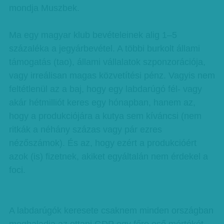
mondja Muszbek.
Ma egy magyar klub bevételeinek alig 1–5
százaléka a jegyárbevétel. A többi burkolt állami
támogatás (tao), állami vállalatok szponzorációja,
vagy irreálisan magas közvetítési pénz. Vagyis nem
feltétlenül az a baj, hogy egy labdarúgó fél- vagy
akár hétmilliót keres egy hónapban, hanem az,
hogy a produkciójára a kutya sem kíváncsi (nem
ritkák a néhány százas vagy pár ezres
nézőszámok). És az, hogy ezért a produkcióért
azok (is) fizetnek, akiket egyáltalán nem érdekel a
foci.
A labdarúgók keresete csaknem minden országban