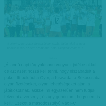
A sikerhez pénz kell. És sok állami forrás. Talán néző is, de a
pénzköltésnél ez nem szempont - Fotó: Czeglédi Zsolt, MTI
hirdetes
„Állandó napi tárgyalásban vagyunk játékosokkal,
de azt azért hozzá kell tenni, hogy elszabadult a
pokol. Itt például a Győr, a Kisvárda, a Békéscsaba
olyan fizetéseket, olyan lehetőségeket ajánl a
játékosoknak, akikkel mi egyszerűen nem tudjuk
felvenni a versenyt, és úgy gondolom, hogy nem is
kell.” Ezeket a másodosztályú Vác FC