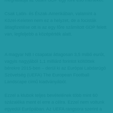
meghaladja az ottani GDP egy főre eső mértékét.
Csak Latin- és Észak-Amerikában, valamint a
Közel-Keleten nem ez a helyzet, de a focisták
átlagfizetése ott is az egy főre számított GDP felett
van, legfeljebb a középérték alatt.
A magyar NB I csapatai átlagosan 3,5 millió eurót,
vagyis nagyjából 1,1 milliárd forintot költöttek
bérekre 2015-ben – derül ki az Európai Labdarúgó
Szövetség (UEFA) The European Football
Landscape című kiadványából.
Ezzel a klubok teljes bevételének több mint 60
százaléka ment el erre a célra. Ezzel nem voltunk
egyedül Európában. Az UEFA rangsora szerint a