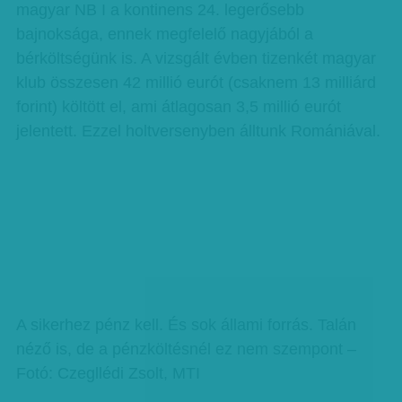
magyar NB I a kontinens 24. legerősebb
bajnoksága, ennek megfelelő nagyjából a
bérköltségünk is. A vizsgált évben tizenkét magyar
klub összesen 42 millió eurót (csaknem 13 milliárd
forint) költött el, ami átlagosan 3,5 millió eurót
jelentett. Ezzel holtversenyben álltunk Romániával.
A sikerhez pénz kell. És sok állami forrás. Talán
néző is, de a pénzköltésnél ez nem szempont –
Fotó: Czegllédi Zsolt, MTI