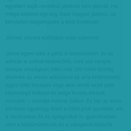
egyetlen saját nevelésű játékost sem játszat. Ha
mégis bekerül egy-egy fiatal magyar játékos, az
kénytelen megelégedni a fenti fizetéssel.
Jönnek viszont külföldiek szép számmal.
„Mivel egyre több a pénz a rendszerben, és az
adózás is sokkal kedvezőbb, mint sok nyugat-
európai országban (idén már 250 millió forintig
élhetnek az ekhós adózással az arra érdemesek),
egyre több közepes vagy akár annál kicsit jobb
képességű holland és belga focista érkezik
hozzánk” – mondja Halmai Gábor. És bár az ekho
bővítése ugyanúgy érinti a többi profi sportolót, sőt
a zenészeket és az újságírókat is, gyaníthatóan
nem a hárfaművészek és a válogatott tekézők