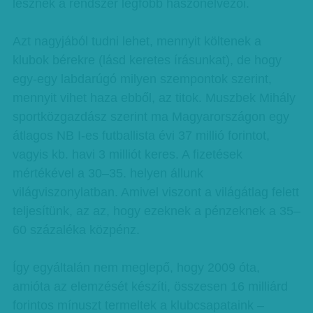
lesznek a rendszer legfőbb haszonélvezői.
Azt nagyjából tudni lehet, mennyit költenek a
klubok bérekre (lásd keretes írásunkat), de hogy
egy-egy labdarúgó milyen szempontok szerint,
mennyit vihet haza ebből, az titok. Muszbek Mihály
sportközgazdász szerint ma Magyarországon egy
átlagos NB I-es futballista évi 37 millió forintot,
vagyis kb. havi 3 milliót keres. A fizetések
mértékével a 30–35. helyen állunk
világviszonylatban. Amivel viszont a világátlag felett
teljesítünk, az az, hogy ezeknek a pénzeknek a 35–
60 százaléka közpénz.
Így egyáltalán nem meglepő, hogy 2009 óta,
amióta az elemzését készíti, összesen 16 milliárd
forintos mínuszt termeltek a klubcsapataink –