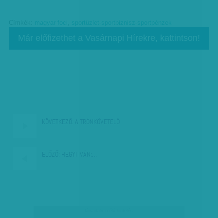
Címkék:
magyar foci
,
sportüzlet-sportbiznisz-sportpénzek
Már előfizethet a Vasárnapi Hírekre, kattintson!
KÖVETKEZŐ:
A TRÓNKÖVETELŐ
ELŐZŐ:
HEGYI IVÁN:…
társadalmi célú hirdetés