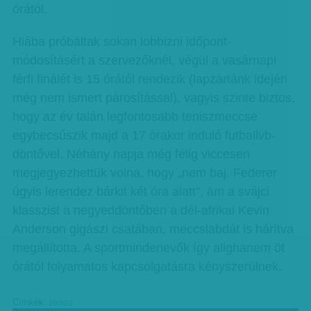
órától.
Hiába próbáltak sokan lobbizni időpont-
módosításért a szervezőknél, végül a vasárnapi
férfi finálét is 15 órától rendezik (lapzártánk idején
még nem ismert párosítással), vagyis szinte biztos,
hogy az év talán legfontosabb teniszmeccse
egybecsúszik majd a 17 órakor induló futballvb-
döntővel. Néhány napja még félig viccesen
megjegyezhettük volna, hogy „nem baj, Federer
úgyis lerendez bárkit két óra alatt”, ám a svájci
klasszist a negyeddöntőben a dél-afrikai Kevin
Anderson gigászi csatában, meccslabdát is hárítva
megállította. A sportmindenevők így alighanem öt
órától folyamatos kapcsolgatásra kényszerülnek.
Címkék:
tenisz