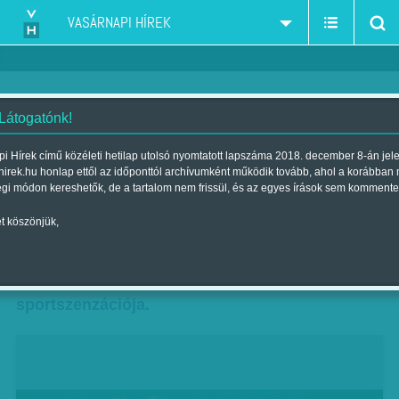
VASÁRNAPI HÍREK
 Látogatónk!
Siessenek, ha kérhetjük
i Hírek című közéleti hetilap utolsó nyomtatott lapszáma 2018. december 8-án jel
hirek.hu honlap ettől az időponttól archívumként működik tovább, ahol a korábban
Szerző:
B. ZS.
| Megjelent a 2018. július 13.-i lapszámban
égi módon kereshetők, de a tartalom nem frissül, és az egyes írások sem kommente
t köszönjük,
Ha az aktuális tenisz-világranglista 181.
helyezettje bejut egy Grand Slam-torna
döntőjébe, azt gondolnánk, itt az év
sportszenzációja.