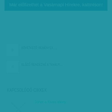
Már előfizethet a Vasárnapi Hírekre, kattintson!
KÖVETKEZŐ:
REMÉNYEK,…
ELŐZŐ:
RENDEZNÉ A TAVALYI…
KAPCSOLÓDÓ CIKKEK
Jöhet a füves idény