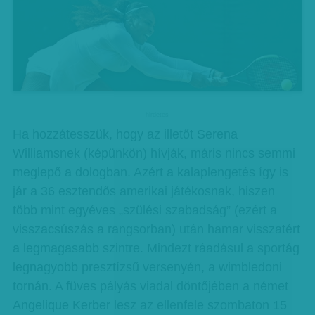
hirdetes
Ha hozzátesszük, hogy az illetőt Serena
Williamsnek (képünkön) hívják, máris nincs semmi
meglepő a dologban. Azért a kalaplengetés így is
jár a 36 esztendős amerikai játékosnak, hiszen
több mint egyéves „szülési szabadság” (ezért a
visszacsúszás a rangsorban) után hamar visszatért
a legmagasabb szintre. Mindezt ráadásul a sportág
legnagyobb presztízsű versenyén, a wimbledoni
tornán. A füves pályás viadal döntőjében a német
Angelique Kerber lesz az ellenfele szombaton 15