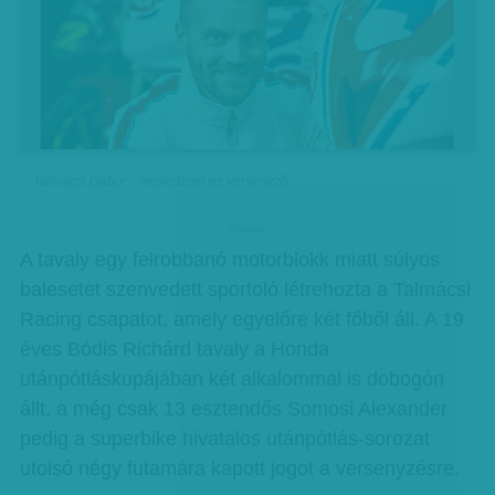
Talmácsi Gábor - menedzser és versenyző
hirdetes
A tavaly egy felrobbanó motorblokk miatt súlyos
balesetet szenvedett sportoló létrehozta a Talmácsi
Racing csapatot, amely egyelőre két főből áll. A 19
éves Bódis Richárd tavaly a Honda
utánpótláskupájában két alkalommal is dobogón
állt, a még csak 13 esztendős Somosi Alexander
pedig a superbike hivatalos utánpótlás-sorozat
utolsó négy futamára kapott jogot a versenyzésre.