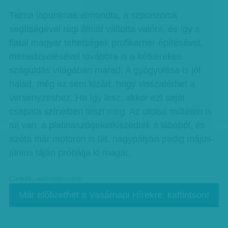
Talma lapunknak elmondta, a szponzorok
segítségével régi álmát váltotta valóra, és így a
fiatal magyar tehetségek profikarrier-építésével,
menedzselésével továbbra is a kétkerekes
száguldás világában marad. A gyógyulása is jól
halad, még az sem kizárt, hogy visszatérhet a
versenyzéshez. Ha így lesz, akkor ezt saját
csapata színeiben teszi meg. Az utolsó műtéten is
túl van, a platinaszögeketkiszedték a lábából, és
azóta már motoron is ült, nagypályán pedig május-
június táján próbálja ki magát.
Címkék:
autó-motorsport
Már előfizethet a Vasárnapi Hírekre, kattintson!