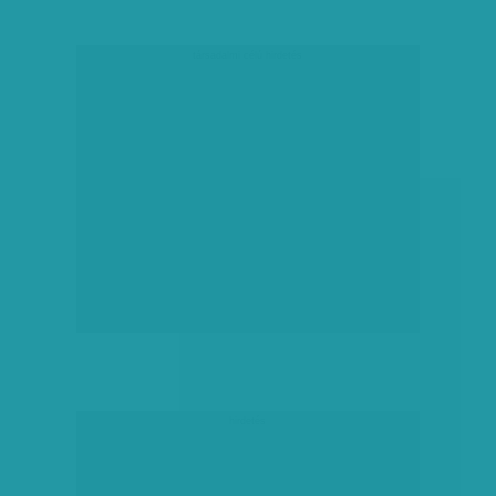
társadalmi célú hirdetés
hirdetés