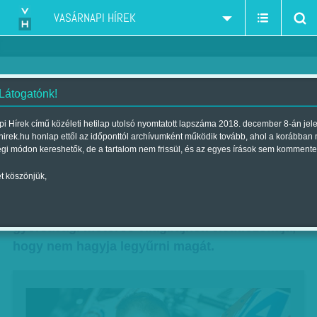
VASÁRNAPI HÍREK
 Látogatónk!
Talma nem hagyja legyűrni
i Hírek című közéleti hetilap utolsó nyomtatott lapszáma 2018. december 8-án jel
hirek.hu honlap ettől az időponttól archívumként működik tovább, ahol a korábban
magát
égi módon kereshetők, de a tartalom nem frissül, és az egyes írások sem kommente
Szerző:
Fluck Miklós
| Megjelent a 2014. március 23.-i lapszámban
t köszönjük,
Talmácsi Gábor, az eddigi egyetlen magyar
gyorsasági motoros világbajnok életfilozófiája,
hogy nem hagyja legyűrni magát.