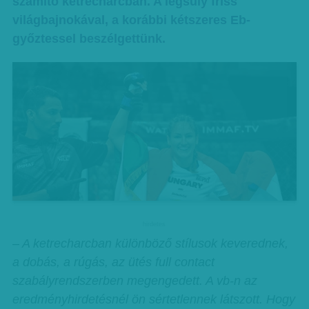
számító ketrecharcban. A légsúly friss
világbajnokával, a korábbi kétszeres Eb-
győztessel beszélgettünk.
hirdetes
– A ketrecharcban különböző stílusok keverednek,
a dobás, a rúgás, az ütés full contact
szabályrendszerben megengedett. A vb-n az
eredményhirdetésnél ön sértetlennek látszott. Hogy