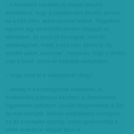
– A küzdelem hevében az ember annyira
átszellemül, hogy a sajnálat nem jön elő, persze,
ha a bíró jelez, akkor azonnal leállok. Régebben
egyszer egy karfeszítés közben feljajdult az
ellenfelem, és ezzel jól becsapott, mert én
abbahagytam, holott a bíró nem állított le. Az
edzőim akkor „leszúrtak”, mondván, hogy a döntés
joga a bíróé, azóta az empátiát elengedem.
– Hogy jutott el a világbajnoki címig?
– Mindig is a küzdősportok érdekeltek. A
tradicionális jiujitsuval kezdtem, a Testnevelési
Egyetemen judóztam, azután megismertem a Zen
Bu Kan Kempót, amiben megtaláltam önmagam.
Ez az a komplex sportág, amely gyakorlatilag a
MMA-szabályok alapjait teszi le.