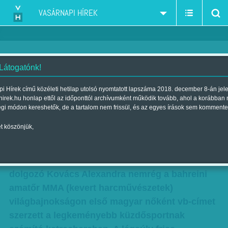
VASÁRNAPI HÍREK
 Látogatónk!
Tanárnő a ketrecben
i Hírek című közéleti hetilap utolsó nyomtatott lapszáma 2018. december 8-án jel
hirek.hu honlap ettől az időponttól archívumként működik tovább, ahol a korábban
Szerző:
Fluck Miklós
| Megjelent a 2018. december 08.-i lapszámban
égi módon kereshetők, de a tartalom nem frissül, és az egyes írások sem kommente
t köszönjük,
A félreértések elkerülésére a címben nem egy
rosszízű diákcsínyről van szó, hanem arról,
hogy a 27 éves, civilben testnevelő tanárként
dolgozó Kovács Alexandra nemrég a bahreini
amatőr MMA (kevert harcművészetek)
világbajnokságon első magyar nőként vb-címet
szerzett a legkeményebb küzdősportnak