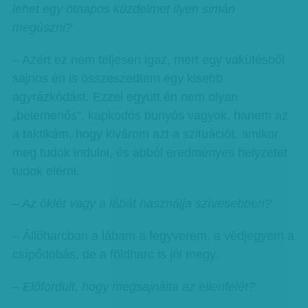
lehet egy ötnapos küzdelmet ilyen simán
megúszni?
– Azért ez nem teljesen igaz, mert egy vakütésből
sajnos én is összeszedtem egy kisebb
agyrázkódást. Ezzel együtt én nem olyan
„belemenős”, kapkodós bunyós vagyok, hanem az
a taktikám, hogy kivárom azt a szituációt, amikor
meg tudok indulni, és abból eredményes helyzetet
tudok elérni.
– Az öklét vagy a lábát használja szívesebben?
– Állóharcban a lábam a fegyverem, a védjegyem a
csípődobás, de a földharc is jól megy.
– Előfordult, hogy megsajnálta az ellenfelét?