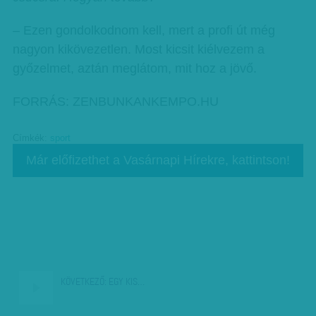
– Ezen gondolkodnom kell, mert a profi út még
nagyon kikövezetlen. Most kicsit kiélvezem a
győzelmet, aztán meglátom, mit hoz a jövő.
FORRÁS: ZENBUNKANKEMPO.HU
Címkék:
sport
Már előfizethet a Vasárnapi Hírekre, kattintson!
KÖVETKEZŐ:
EGY KIS…