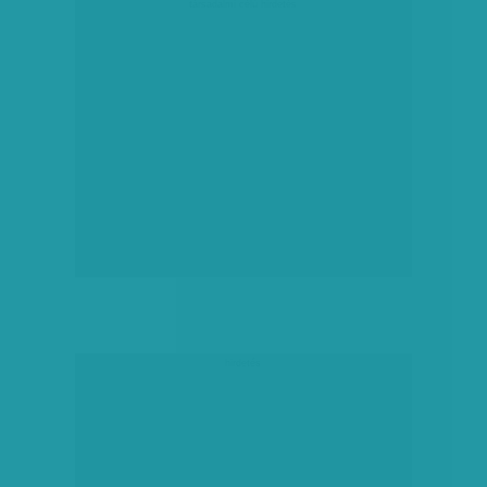
társadalmi célú hirdetés
hirdetés