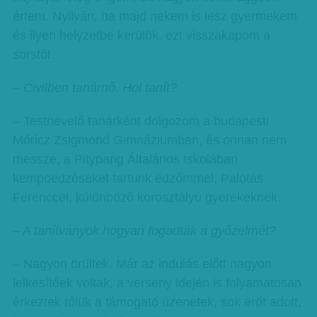
értem. Nyilván, ha majd nekem is lesz gyermekem
és ilyen helyzetbe kerülök, ezt visszakapom a
sorstól.
– Civilben tanárnő. Hol tanít?
– Testnevelő tanárként dolgozom a budapesti
Móricz Zsigmond Gimnáziumban, és onnan nem
messze, a Pitypang Általános Iskolában
kempoedzéseket tartunk edzőmmel, Palotás
Ferenccel, különböző korosztályú gyerekeknek.
– A tanítványok hogyan fogadták a győzelmét?
– Nagyon örültek. Már az indulás előtt nagyon
lelkesítőek voltak, a verseny idején is folyamatosan
érkeztek tőlük a támogató üzenetek, sok erőt adott,