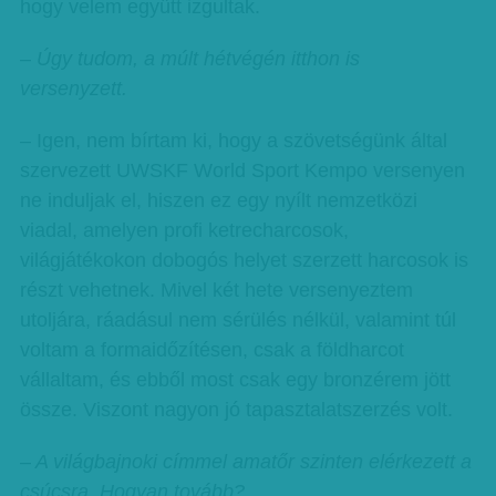
hogy velem együtt izgultak.
– Úgy tudom, a múlt hétvégén itthon is
versenyzett.
– Igen, nem bírtam ki, hogy a szövetségünk által
szervezett UWSKF World Sport Kempo versenyen
ne induljak el, hiszen ez egy nyílt nemzetközi
viadal, amelyen profi ketrecharcosok,
világjátékokon dobogós helyet szerzett harcosok is
részt vehetnek. Mivel két hete versenyeztem
utoljára, ráadásul nem sérülés nélkül, valamint túl
voltam a formaidőzítésen, csak a földharcot
vállaltam, és ebből most csak egy bronzérem jött
össze. Viszont nagyon jó tapasztalatszerzés volt.
– A világbajnoki címmel amatőr szinten elérkezett a
csúcsra. Hogyan tovább?