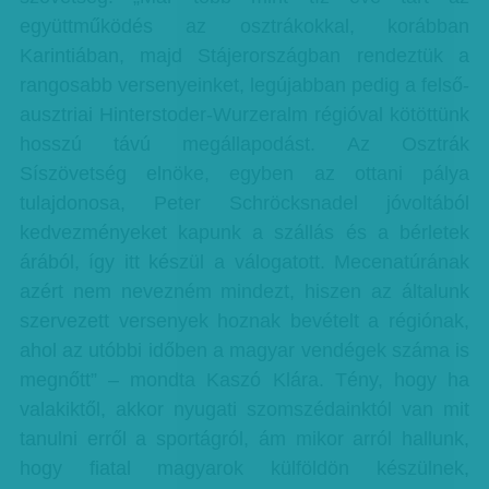
együttműködés az osztrákokkal, korábban
Karintiában, majd Stájerországban rendeztük a
rangosabb versenyeinket, legújabban pedig a felső-
ausztriai Hinterstoder-Wurzeralm régióval kötöttünk
hosszú távú megállapodást. Az Osztrák
Síszövetség elnöke, egyben az ottani pálya
tulajdonosa, Peter Schröcksnadel jóvoltából
kedvezményeket kapunk a szállás és a bérletek
árából, így itt készül a válogatott. Mecenatúrának
azért nem nevezném mindezt, hiszen az általunk
szervezett versenyek hoznak bevételt a régiónak,
ahol az utóbbi időben a magyar vendégek száma is
megnőtt” – mondta Kaszó Klára. Tény, hogy ha
valakiktől, akkor nyugati szomszédainktól van mit
tanulni erről a sportágról, ám mikor arról hallunk,
hogy fiatal magyarok külföldön készülnek,