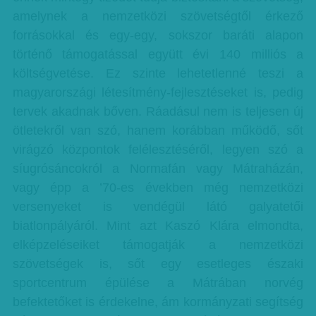
amelynek a nemzetközi szövetségtől érkező
forrásokkal és egy-egy, sokszor baráti alapon
történő támogatással együtt évi 140 milliós a
költségvetése. Ez szinte lehetetlenné teszi a
magyarországi létesítmény-fejlesztéseket is, pedig
tervek akadnak bőven. Ráadásul nem is teljesen új
ötletekről van szó, hanem korábban működő, sőt
virágzó központok felélesztéséről, legyen szó a
síugrósáncokról a Normafán vagy Mátraházán,
vagy épp a ’70-es években még nemzetközi
versenyeket is vendégül látó galyatetői
biatlonpályáról. Mint azt Kaszó Klára elmondta,
elképzeléseiket támogatják a nemzetközi
szövetségek is, sőt egy esetleges északi
sportcentrum épülése a Mátrában norvég
befektetőket is érdekelne, ám kormányzati segítség