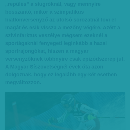
„repülés” a síugróknál, vagy mennyire
bosszantó, mikor a szimpatikus
biatlonversenyző az utolsó sorozatnál lövi el
magát és esik vissza a mezőny végére. Azért a
szívinfarktus veszélye mégsem ezeknél a
sportágaknál fenyegeti leginkább a hazai
sportrajongókat, hiszen a magyar
versenyzőknek többnyire csak epizódszerep jut.
A Magyar Síszövetségnél évek óta azon
dolgoznak, hogy ez legalább egy-két esetben
megváltozzon.