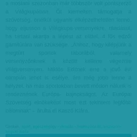
a mostani szezonban már többször volt pontszerző
a Világkupában. Őt kiemelten támogatja a
szövetség, enélkül ugyanis elképzelhetetlen lenne,
hogy eljusson a Világkupa-versenyekre, ráadásul,
ha tartani akartja a lépést az elittel, 4 fős edzői
garnitúrára van szüksége. „Ahhoz, hogy kilépjünk a
megtűrt sportok táborából, valamely
versenyzőnknek 8 között kellene végeznie
világversenyen. Miklós Editnek erre a jövő évi
olimpián lehet is esélye, ám még jobb lenne a
helyzet, ha más sportokban bevett módon nálunk is
rendeznének Európa- bajnokságot. Az Európai
Szövetség elnökeként most ezt tekintem legfőbb
célomnak” – árulta el Kaszó Klára.
Címkék:
sport
,
egészségügy - oktatás - finanszírozás
,
síszezon-
sísport-sízés