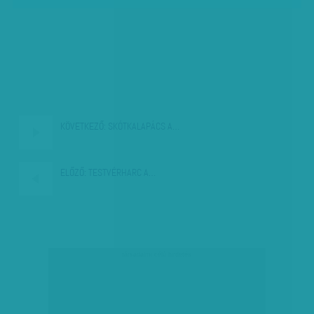
KÖVETKEZŐ:
SKÓTKALAPÁCS A…
ELŐZŐ:
TESTVÉRHARC A…
társadalmi célú hirdetés