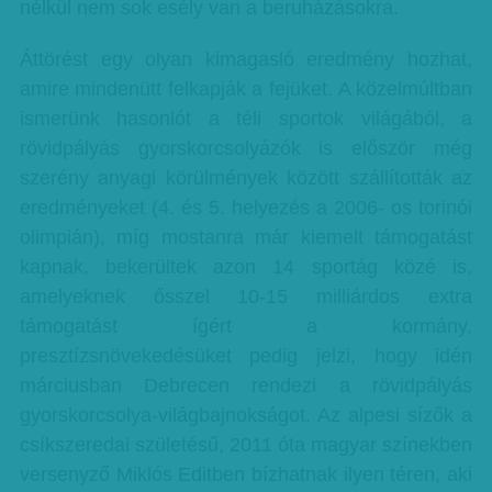
nélkül nem sok esély van a beruházásokra.
Áttörést egy olyan kimagasló eredmény hozhat,
amire mindenütt felkapják a fejüket. A közelmúltban
ismerünk hasonlót a téli sportok világából, a
rövidpályás gyorskorcsolyázók is először még
szerény anyagi körülmények között szállították az
eredményeket (4. és 5. helyezés a 2006- os torinói
olimpián), míg mostanra már kiemelt támogatást
kapnak, bekerültek azon 14 sportág közé is,
amelyeknek ősszel 10-15 milliárdos extra
támogatást ígért a kormány,
presztízsnövekedésüket pedig jelzi, hogy idén
márciusban Debrecen rendezi a rövidpályás
gyorskorcsolya-világbajnokságot. Az alpesi sízők a
csíkszeredai születésű, 2011 óta magyar színekben
versenyző Miklós Editben bízhatnak ilyen téren, aki