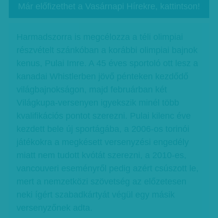
Már előfizethet a Vasárnapi Hírekre, kattintson!
Harmadszorra is megcélozza a téli olimpiai
részvételt szánkóban a korábbi olimpiai bajnok
kenus, Pulai Imre. A 45 éves sportoló ott lesz a
kanadai Whistlerben jövő pénteken kezdődő
világbajnokságon, majd februárban két
Világkupa-versenyen igyekszik minél több
kvalifikációs pontot szerezni. Pulai kilenc éve
kezdett bele új sportágába, a 2006-os torinói
játékokra a megkésett versenyzési engedély
miatt nem tudott kvótát szerezni, a 2010-es,
vancouveri eseményről pedig azért csúszott le,
mert a nemzetközi szövetség az előzetesen
neki ígért szabadkártyát végül egy másik
versenyzőnek adta.