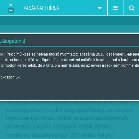
VASÁRNAPI HÍREK
 Látogatónk!
Téli álmok – kevés segítséget
i Hírek című közéleti hetilap utolsó nyomtatott lapszáma 2018. december 8-án jel
hirek.hu honlap ettől az időponttól archívumként működik tovább, ahol a korábban
kap idehaza a Magyar
égi módon kereshetők, de a tartalom nem frissül, és az egyes írások sem kommente
Síszövetség
t köszönjük,
Szerző:
Beró Zsolt
| Megjelent a 2013. január 27.-i lapszámban
Aki nem zárkózik el a téli sportoktól, az ezekben
a hónapokban rendre megállapíthatja, mennyire
izgalmas tud lenni, mikor századmásodpercek
döntenek a lejtőn száguldó sízők között,
mennyire látványos egy 200 méter feletti