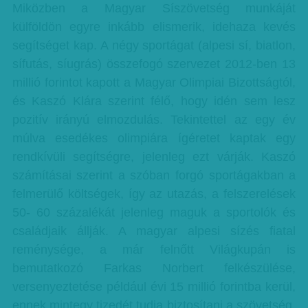
Miközben a Magyar Síszövetség munkáját
külföldön egyre inkább elismerik, idehaza kevés
segítséget kap. A négy sportágat (alpesi sí, biatlon,
sífutás, síugrás) összefogó szervezet 2012-ben 13
millió forintot kapott a Magyar Olimpiai Bizottságtól,
és Kaszó Klára szerint félő, hogy idén sem lesz
pozitív irányú elmozdulás. Tekintettel az egy év
múlva esedékes olimpiára ígéretet kaptak egy
rendkívüli segítségre, jelenleg ezt várják. Kaszó
számításai szerint a szóban forgó sportágakban a
felmerülő költségek, így az utazás, a felszerelések
50- 60 százalékát jelenleg maguk a sportolók és
családjaik állják. A magyar alpesi sízés fiatal
reménysége, a már felnőtt Világkupán is
bemutatkozó Farkas Norbert felkészülése,
versenyeztetése például évi 15 millió forintba kerül,
ennek mintegy tizedét tudja biztosítani a szövetség,