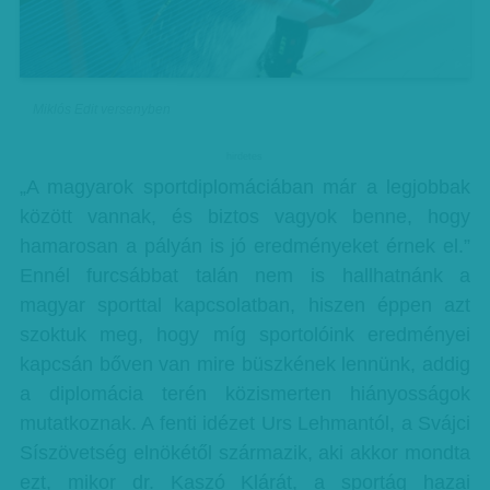
Miklós Edit versenyben
hirdetes
„A magyarok sportdiplomáciában már a legjobbak
között vannak, és biztos vagyok benne, hogy
hamarosan a pályán is jó eredményeket érnek el.”
Ennél furcsábbat talán nem is hallhatnánk a
magyar sporttal kapcsolatban, hiszen éppen azt
szoktuk meg, hogy míg sportolóink eredményei
kapcsán bőven van mire büszkének lennünk, addig
a diplomácia terén közismerten hiányosságok
mutatkoznak. A fenti idézet Urs Lehmantól, a Svájci
Síszövetség elnökétől származik, aki akkor mondta
ezt, mikor dr. Kaszó Klárát, a sportág hazai