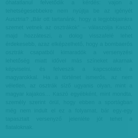
óhatatlanul felvetődik a kérdés: vajon a
tehetségesebbekre nem nyújtja be az igényét
Ausztria? „Bár ott tartanánk, hogy a legjobbjainkra
szemet vetnek az osztrákok” – válaszolja Kaszó,
majd hozzáteszi, a dolog visszafelé lehet
érdekesebb, azaz elképzelhető, hogy a bombaerős
osztrák csapatból kimaradók a versenyzési
lehetőség miatt idővel más színeket akarnak
képviselni, és felveszik a kapcsolatot a
magyarokkal. Ha a történet ismerős, az nem
véletlen, az osztrák síző ugyanis olyan, mint a
magyar kajakos… Kaszó egyébként, mint mondta,
személy szerint örül, hogy ebben a sportágban
még nem indult el ez a folyamat, bár egy-egy
tapasztalt versenyző jelenléte jót tehet a
fiataloknak.