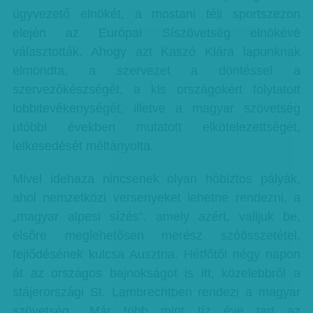
ügyvezető elnökét, a mostani téli sportszezon
elején az Európai Síszövetség elnökévé
választották. Ahogy azt Kaszó Klára lapunknak
elmondta, a szervezet a döntéssel a
szervezőkészségét, a kis országokért folytatott
lobbitevékenységét, illetve a magyar szövetség
utóbbi években mutatott elkötelezettségét,
lelkesedését méltányolta.
Mivel idehaza nincsenek olyan hóbiztos pályák,
ahol nemzetközi versenyeket lehetne rendezni, a
„magyar alpesi sízés”, amely azért, valljuk be,
elsőre meglehetősen merész szóösszetétel,
fejlődésének kulcsa Ausztria. Hétfőtől négy napon
át az országos bajnokságot is itt, közelebbről a
stájerországi St. Lambrechtben rendezi a magyar
szövetség. „Már több mint tíz éve tart az