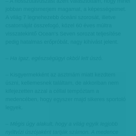
– A hosszútávúszást azért választottam, hogy minél
jobban megismerjem magamat, a képességeimet.
A világ 7 legnehezebb óceáni szorosát, illetve
csatornáját összefogó, közel 60 éves múltra
visszatekintő Ocean’s Seven sorozat teljesítése
pedig hatalmas erőpróbát, nagy kihívást jelent.
– Ha igaz, egészségügyi okból lett úszó.
– Kisgyermekként az asztmám miatt kezdtem
úszni, kellemesnek találtam, de akkoriban nem
kifejezetten azzal a céllal tempóztam a
medencében, hogy egyszer majd sikeres sportoló
legyek.
– Mégis úgy alakult, hogy a világ egyik legjobb
nyíltvízi úszójaként tartják számon. A medence