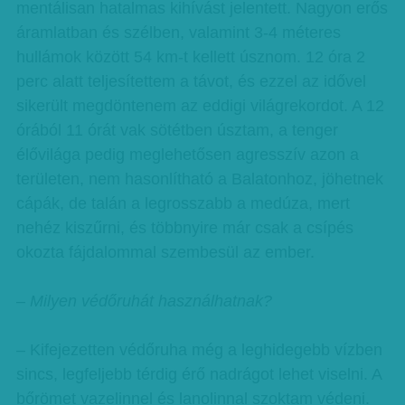
mentálisan hatalmas kihívást jelentett. Nagyon erős
áramlatban és szélben, valamint 3-4 méteres
hullámok között 54 km-t kellett úsznom. 12 óra 2
perc alatt teljesítettem a távot, és ezzel az idővel
sikerült megdöntenem az eddigi világrekordot. A 12
órából 11 órát vak sötétben úsztam, a tenger
élővilága pedig meglehetősen agresszív azon a
területen, nem hasonlítható a Balatonhoz, jöhetnek
cápák, de talán a legrosszabb a medúza, mert
nehéz kiszűrni, és többnyire már csak a csípés
okozta fájdalommal szembesül az ember.
– Milyen védőruhát használhatnak?
– Kifejezetten védőruha még a leghidegebb vízben
sincs, legfeljebb térdig érő nadrágot lehet viselni. A
bőrömet vazelinnel és lanolinnal szoktam védeni.