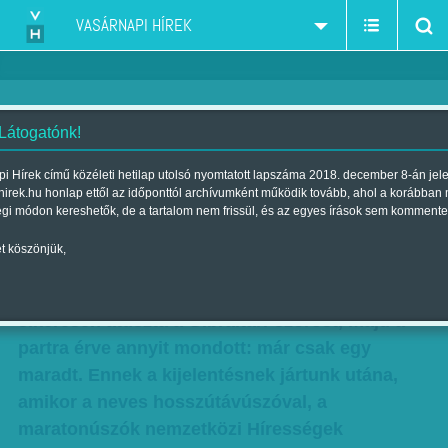
VASÁRNAPI HÍREK
 Látogatónk!
A Gibraltári-szorost is átúszta –
i Hírek című közéleti hetilap utolsó nyomtatott lapszáma 2018. december 8-án jel
hirek.hu honlap ettől az időponttól archívumként működik tovább, ahol a korábban
Már csak egy maradt
égi módon kereshetők, de a tartalom nem frissül, és az egyes írások sem kommente
Szerző:
Fluck Miklós
| Megjelent a 2017. november 11.-i lapszámban
t köszönjük,
Nemrég egy 44 éves magyar sportember
sikeresen átúszta a Gibraltári-szorost, majd a
partra érve annyit mondott: már csak egy
maradt. Ennek a kijelentésnek jártunk utána,
amikor a neves hosszútávúszóval, a
maratonúszók nemzetközi Hírességek