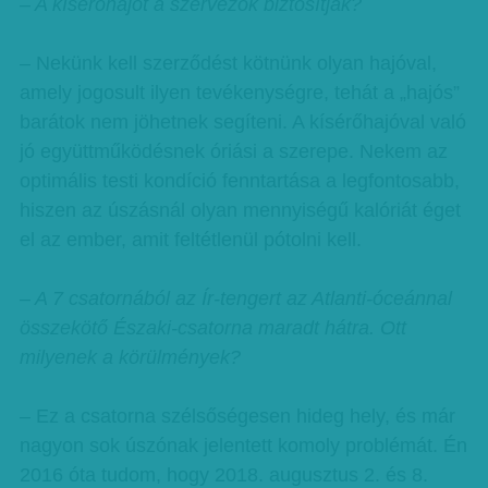
– A kísérőhajót a szervezők biztosítják?
– Nekünk kell szerződést kötnünk olyan hajóval,
amely jogosult ilyen tevékenységre, tehát a „hajós”
barátok nem jöhetnek segíteni. A kísérőhajóval való
jó együttműködésnek óriási a szerepe. Nekem az
optimális testi kondíció fenntartása a legfontosabb,
hiszen az úszásnál olyan mennyiségű kalóriát éget
el az ember, amit feltétlenül pótolni kell.
– A 7 csatornából az Ír-tengert az Atlanti-óceánnal
összekötő Északi-csatorna maradt hátra. Ott
milyenek a körülmények?
– Ez a csatorna szélsőségesen hideg hely, és már
nagyon sok úszónak jelentett komoly problémát. Én
2016 óta tudom, hogy 2018. augusztus 2. és 8.