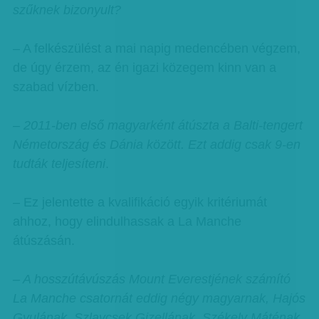
szűknek bizonyult?
– A felkészülést a mai napig medencében végzem,
de úgy érzem, az én igazi közegem kinn van a
szabad vízben.
– 2011-ben első magyarként átúszta a Balti-tengert
Németország és Dánia között. Ezt addig csak 9-en
tudták teljesíteni
.
– Ez jelentette a kvalifikáció egyik kritériumát
ahhoz, hogy elindulhassak a La Manche
átúszásán.
– A hosszútávúszás Mount Everestjének számító
La Manche csatornát eddig négy magyarnak, Hajós
Gyulának, Szlavcsek Gizellának, Székely Máténak