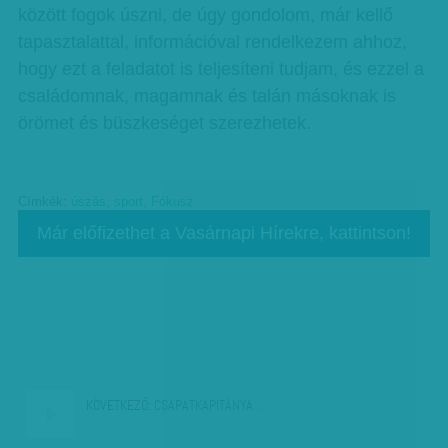
között fogok úszni, de úgy gondolom, már kellő
tapasztalattal, információval rendelkezem ahhoz,
hogy ezt a feladatot is teljesíteni tudjam, és ezzel a
családomnak, magamnak és talán másoknak is
örömet és büszkeséget szerezhetek.
Címkék:
úszás
,
sport
,
Fókusz
Már előfizethet a Vasárnapi Hírekre, kattintson!
KÖVETKEZŐ:
CSAPATKAPITÁNYA…