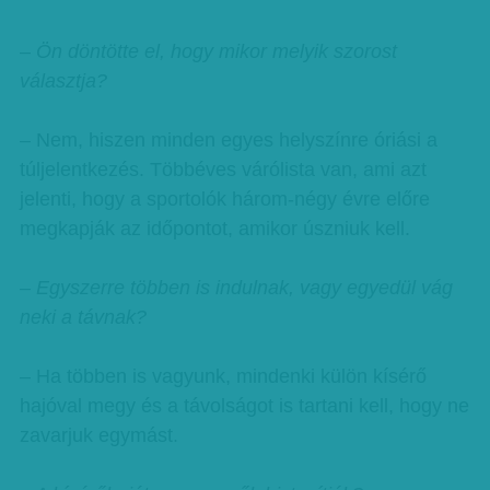
– Ön döntötte el, hogy mikor melyik szorost
választja?
– Nem, hiszen minden egyes helyszínre óriási a
túljelentkezés. Többéves várólista van, ami azt
jelenti, hogy a sportolók három-négy évre előre
megkapják az időpontot, amikor úszniuk kell.
– Egyszerre többen is indulnak, vagy egyedül vág
neki a távnak?
– Ha többen is vagyunk, mindenki külön kísérő
hajóval megy és a távolságot is tartani kell, hogy ne
zavarjuk egymást.