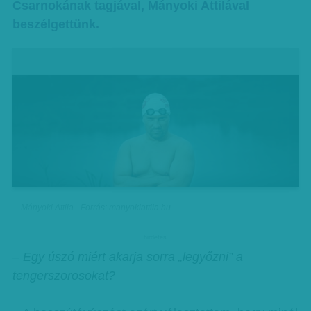
Csarnokának tagjával, Mányoki Attilával
beszélgettünk.
Mányoki Attila - Forrás: manyokiattila.hu
hirdetes
– Egy úszó miért akarja sorra „legyőzni” a
tengerszorosokat?