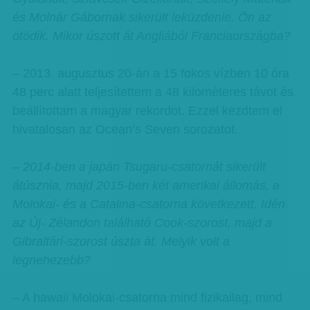
és Molnár Gábornak sikerült leküzdenie. Ön az
ötödik. Mikor úszott át Angliából Franciaországba?
– 2013. augusztus 20-án a 15 fokos vízben 10 óra
48 perc alatt teljesítettem a 48 kilométeres távot és
beállítottam a magyar rekordot. Ezzel kezdtem el
hivatalosan az Ocean’s Seven sorozatot.
– 2014-ben a japán Tsugaru-csatornát sikerült
átúsznia, majd 2015-ben két amerikai állomás, a
Molokai- és a Catalina-csatorna következett. Idén
az Új- Zélandon található Cook-szorost, majd a
Gibraltári-szorost úszta át. Melyik volt a
legnehezebb?
– A hawaii Molokai-csatorna mind fizikailag, mind