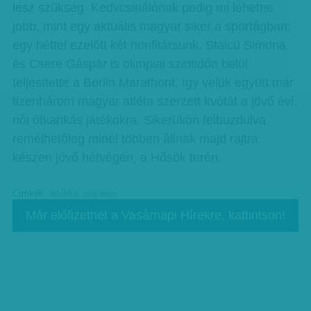
lesz szükség. Kedvcsinálónak pedig mi lehetne
jobb, mint egy aktuális magyar siker a sportágban:
egy héttel ezelőtt két honfitársunk, Staicu Simona
és Csere Gáspár is olimpiai szintidőn belül
teljesítette a Berlin Marathont, így velük együtt már
tizenhárom magyar atléta szerzett kvótát a jövő évi,
riói ötkarikás játékokra. Sikerükön felbuzdulva
remélhetőleg minél többen állnak majd rajtra
készen jövő hétvégén, a Hősök terén.
Címkék:
atlétika
,
maraton
Már előfizethet a Vasárnapi Hírekre, kattintson!