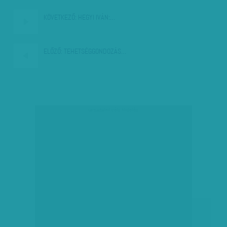
KÖVETKEZŐ:
HEGYI IVÁN:…
ELŐZŐ:
TEHETSÉGGONDOZÁS…
társadalmi célú hirdetés