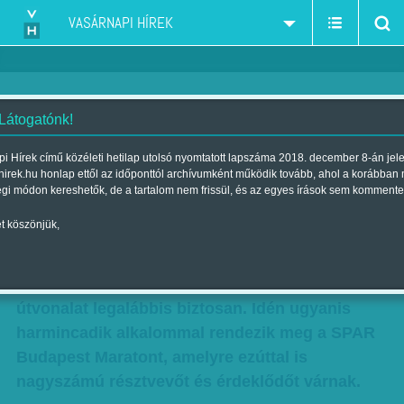
VASÁRNAPI HÍREK
 Látogatónk!
Vigyázz, kész, rajt!
i Hírek című közéleti hetilap utolsó nyomtatott lapszáma 2018. december 8-án jel
hirek.hu honlap ettől az időponttól archívumként működik tovább, ahol a korábban
Szerző:
Gaál Tamás
| Megjelent a 2015. október 03.-i lapszámban
égi módon kereshetők, de a tartalom nem frissül, és az egyes írások sem kommente
t köszönjük,
Jövő hétvégén szorgalmas talpak ezrei
dobognak Budapest utcáin – a Hősök terét és
az 56-osok terét összekötő 10 kilométeres
útvonalat legalábbis biztosan. Idén ugyanis
harmincadik alkalommal rendezik meg a SPAR
Budapest Maratont, amelyre ezúttal is
nagyszámú résztvevőt és érdeklődőt várnak.