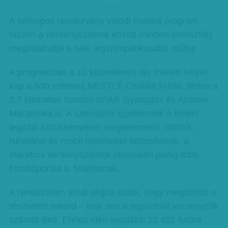
hirdetes
A kétnapos rendezvény valódi családi program,
hiszen a versenyszámok között minden korosztály
megtalálhatja a neki legszimpatikusabb műfajt.
A programban a 10 kilométeres táv mellett helyet
kap a 600 méteres NESTLÉ Családi Futás, illetve a
2,7 kilométer hosszú SPAR Gyaloglás és Actimel
Maratonka is. A szervezők igyekeznek a lehető
legjobb körülményeket megteremteni: öltözőt,
ruhatárat és mobil toaletteket biztosítanak, a
maratoni versenyszámok útvonalán pedig több
frissítőpontot is felállítanak.
A rendezésen tehát aligha múlik, hogy megdőljön a
részvételi rekord – már ami a regisztrált versenyzők
számát illeti. Ehhez idén legalább 23 451 futóra