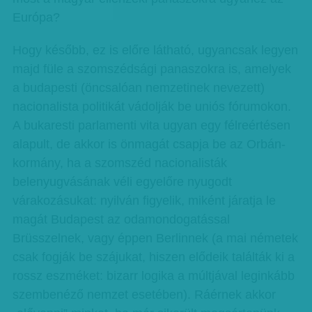
Európa?
Hogy később, ez is előre látható, ugyancsak legyen
majd füle a szomszédsági panaszokra is, amelyek
a budapesti (öncsalóan nemzetinek nevezett)
nacionalista politikát vádolják be uniós fórumokon.
A bukaresti parlamenti vita ugyan egy félreértésen
alapult, de akkor is önmagát csapja be az Orbán-
kormány, ha a szomszéd nacionalisták
belenyugvásának véli egyelőre nyugodt
várakozásukat: nyilván figyelik, miként járatja le
magát Budapest az odamondogatással
Brüsszelnek, vagy éppen Berlinnek (a mai németek
csak fogják be szájukat, hiszen elődeik találták ki a
rossz eszméket: bizarr logika a múltjával leginkább
szembenéző nemzet esetében). Ráérnek akkor