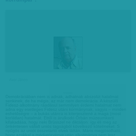
Avar János
hirdetes
Demokráciában nem is adnak, adhatnak abszolút hatalmat
senkinek, de ha mégis, az már nem demokrácia. A készülő
Fidesz-alkotmány ráadásul semmilyen érdemi hatalmat nem
adna egy esetleges Fidesz utáni kormánynak, vagyis – minden
eshetőségre – a bukás utánra is kiterjesztené a maga (most
korlátlan) hatalmát. Ettől is árulkodó Orbán múzeumkerti
kifakadása, hogy neki Brüsszel ne diktáljon: így éli meg az
önkéntesen vállalt uniós tagságból következő kötelmeket. S
nyűgös az uniót összetartó elvek láttán. Máris megjósolható,
hogy azokkal a médiatörvénye után alkotmánya sem lesz