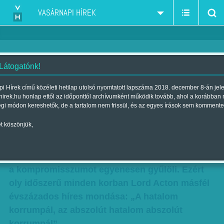
VASÁRNAPI HÍREK
 Látogatónk!
Ki diktálhat?
i Hírek című közéleti hetilap utolsó nyomtatott lapszáma 2018. december 8-án jel
hirek.hu honlap ettől az időponttól archívumként működik tovább, ahol a korábban
Kommentár
égi módon kereshetők, de a tartalom nem frissül, és az egyes írások sem kommente
Szerző:
Avar János
| Megjelent a 2011. március 20.-i lapszámban
t köszönjük,
Senki sem utálja annyira, ha diktálni próbálnak
neki, mint az, aki másoknak csak diktálni tud, s
a kompromisszumot egyenesen gyűlöli. Ezért
oly időszerű minden korban Lord Acton másfél
évszázados híres mondása: „A hatalom
korrumpál, az abszolút hatalom abszolút
korrumpál”.