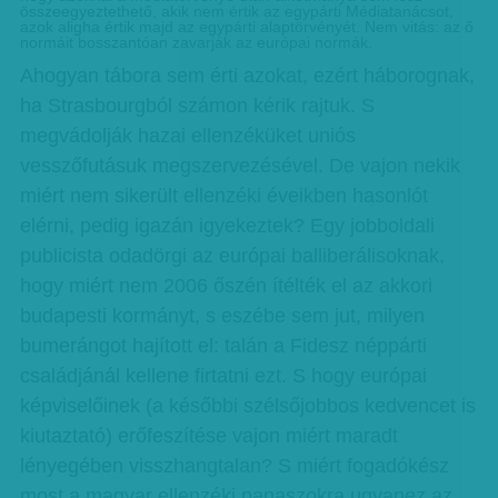
összeegyeztethető, akik nem értik az egypárti Médiatanácsot,
azok aligha értik majd az egypárti alaptörvényét. Nem vitás: az ő
normáit bosszantóan zavarják az európai normák.
Ahogyan tábora sem érti azokat, ezért háborognak,
ha Strasbourgból számon kérik rajtuk. S
megvádolják hazai ellenzéküket uniós
vesszőfutásuk megszervezésével. De vajon nekik
miért nem sikerült ellenzéki éveikben hasonlót
elérni, pedig igazán igyekeztek? Egy jobboldali
publicista odadörgi az európai balliberálisoknak,
hogy miért nem 2006 őszén ítélték el az akkori
budapesti kormányt, s eszébe sem jut, milyen
bumerángot hajított el: talán a Fidesz néppárti
családjánál kellene firtatni ezt. S hogy európai
képviselőinek (a későbbi szélsőjobbos kedvencet is
kiutaztató) erőfeszítése vajon miért maradt
lényegében visszhangtalan? S miért fogadókész
most a magyar ellenzéki panaszokra ugyanez az