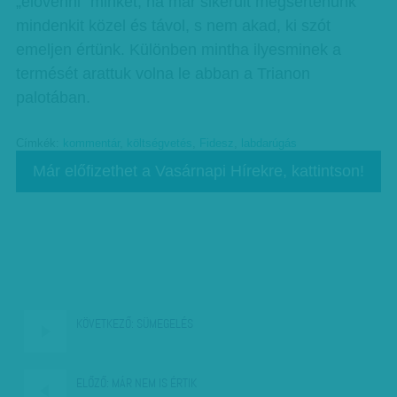
„elővenni” minket, ha már sikerült megsértenünk
mindenkit közel és távol, s nem akad, ki szót
emeljen értünk. Különben mintha ilyesminek a
termését arattuk volna le abban a Trianon
palotában.
Címkék:
kommentár
,
költségvetés
,
Fidesz
,
labdarúgás
Már előfizethet a Vasárnapi Hírekre, kattintson!
KÖVETKEZŐ:
SÜMEGELÉS
ELŐZŐ:
MÁR NEM IS ÉRTIK